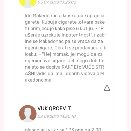
03.09.2010 13:25:06
Ide Makedonac u kiosku da kupuje ci
garete. Kupuje cigarete ,otvara pake
t i primjecuje kako pise u kutiju: - "P
u$enje uzrokuje Inpotentnost", i zabr
ine se Makedonac pa se vraca da za
mjeni cigare. Obrati se prodavacu u k
iosku: - "Hej momak, jel mogu da za
mjenim ove cigare. Jel mogu dobit o
ne sto se dobiva RAK." Eto,VUČE STR
AŠNI,vidiš da ima i dobrih viceva o M
akedoncima!
VUK QRCEVITI
03.09.2010 13:31:40
glasao je i vuk : sa 1.33 ode na 2.00.