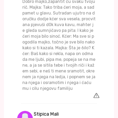
Dobro majko,zapantit ću svaku tvoju
rič. Majka: Tako triba ćeri moja, a sad
pamet u glavu. Sutradan ujutro na d
oručku dodje kćer sva vesela, procvit
ana pjevuši d0k kuva kavu, mahter j
e gleda sumnjičavo pa pita: I kako je
ćeri moja bilo sinoć. Kćer: Ma sve si p
ogodila majko, točno je sve bilo nako
kako si ti kazala. Majka: Šta je 6ilo? K
ćer: Baš kako si rekla, napa on odma
da me ljubi, pipa me, popeja se na me
ne, a ja se sitila tebe i tvojih riči i kaž
em sebi, e neš ti mene sramotit, okre
nem ja njega na ledja, i popnem se ja
na njega i osramotim i njega i ćaću
mu i cilu njegovu familiju
Stipica Mali