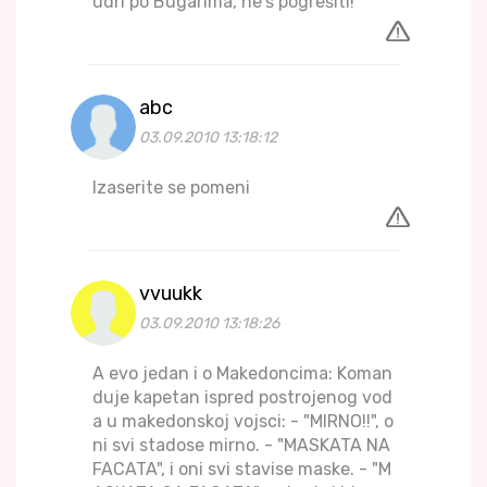
udri po Bugarima, ne'š pogrešiti!"
abc
03.09.2010 13:18:12
Izaserite se pomeni
vvuukk
03.09.2010 13:18:26
A evo jedan i o Makedoncima: Koman
duje kapetan ispred postrojenog vod
a u makedonskoj vojsci: - "MIRNO!!", o
ni svi stadose mirno. - "MASKATA NA
FACATA", i oni svi stavise maske. - "M