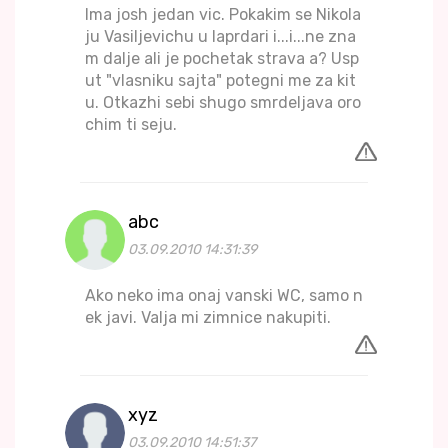
Ima josh jedan vic. Pokakim se Nikola
ju Vasiljevichu u laprdari i...i...ne zna
m dalje ali je pochetak strava a? Usp
ut "vlasniku sajta" potegni me za kit
u. Otkazhi sebi shugo smrdeljava oro
chim ti seju.
abc
03.09.2010 14:31:39
Ako neko ima onaj vanski WC, samo n
ek javi. Valja mi zimnice nakupiti.
xyz
03.09.2010 14:51:37