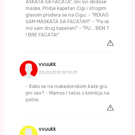
ASKATA SA FACATA", oni svi skidose
maske. Pridje kapetan Cigi i strogim
glasom prodera se na Cigu: - "REKAO
SAM MASKATA SA FACATA!!!" - "Pa sk
ino sam drug kapetan!" - "PU... BEM T
I BRE FACATA!"
vvuukk
03.09.2010 13:19:21
- Kako se na makedonskom kaže gru
pni sex? - Mamos i tatos s komšija na
patos.
vvuukk