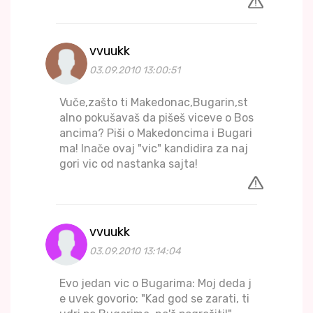
vvuukk
03.09.2010 13:00:51
Vuče,zašto ti Makedonac,Bugarin,st
alno pokušavaš da pišeš viceve o Bos
ancima? Piši o Makedoncima i Bugari
ma! Inače ovaj "vic" kandidira za naj
gori vic od nastanka sajta!
vvuukk
03.09.2010 13:14:04
Evo jedan vic o Bugarima: Moj deda j
e uvek govorio: "Kad god se zarati, ti