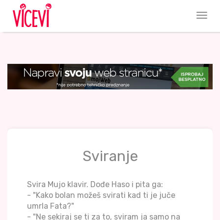
Sviranje
Svira Mujo klavir. Dođe Haso i pita ga:
- "Kako bolan možeš svirati kad ti je juče
umrla Fata?"
- "Ne sekiraj se ti za to, sviram ja samo na