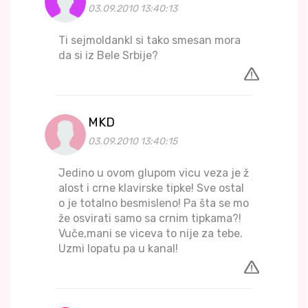
03.09.2010 13:40:13
Ti sejmoldankl si tako smesan mora
da si iz Bele Srbije?
MKD
03.09.2010 13:40:15
Jedino u ovom glupom vicu veza je ž
alost i crne klavirske tipke! Sve ostal
o je totalno besmisleno! Pa šta se mo
že osvirati samo sa crnim tipkama?!
Vuče,mani se viceva to nije za tebe.
Uzmi lopatu pa u kanal!