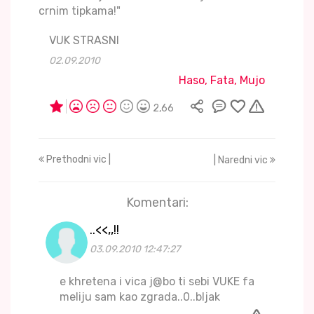
crnim tipkama!"
VUK STRASNI
02.09.2010
Haso, Fata, Mujo
2,66
Prethodni vic |
| Naredni vic
Komentari:
..<<,,!!
03.09.2010 12:47:27
e khretena i vica j@bo ti sebi VUKE fa
meliju sam kao zgrada..0..bljak