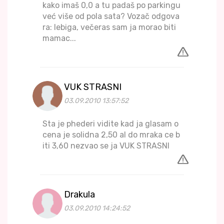
kako imaš 0,0 a tu padaš po parkingu
već više od pola sata? Vozač odgova
ra: Iebiga, večeras sam ja morao biti
mamac...
VUK STRASNI
03.09.2010 13:57:52
Sta je phederi vidite kad ja glasam o
cena je solidna 2,50 al do mraka ce b
iti 3,60 nezvao se ja VUK STRASNI
Drakula
03.09.2010 14:24:52