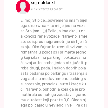
sejmoldankl
03.09.2010 13:54:01
E, moj Stipice...povremeno imam bijel
oga oko kwrca - to mi je jedina veza
sa Srbijom....))) Policija ima akciju na
alkoholizirane vozače. Naravno, smje
ste se ispred najprometnije 6irtije i č
ekaju. Oko fajrunta krenuli svi van, p
romathraju policajci i primjete jedno
g koji izlazi na parking i pokušava na
ći svoj auto, proba jedan otključati, p
roba drugi, pada, i nakon dobrih pola
sata padanja po parkingu i traženja s
vog auta, u međuvremenu parking s
e ispraznio, pronalazi auto i kreće ku
ći. Naravno, ophodnja koja ga je pro
mathrala odmah ga zaustavi i gurnu
mu alkotest koji pokaže 0,0. Gleda nj
ega policajac u nevjerici i veli: Pa daj