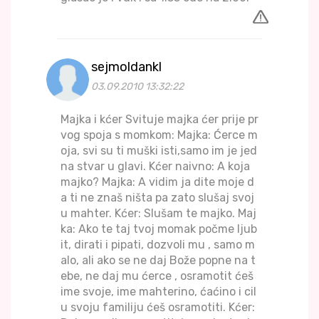
sejmoldankl
03.09.2010 13:32:22
Majka i kćer Svituje majka ćer prije pr
vog spoja s momkom: Majka: Ćerce m
oja, svi su ti muški isti,samo im je jed
na stvar u glavi. Kćer naivno: A koja
majko? Majka: A vidim ja dite moje d
a ti ne znaš ništa pa zato slušaj svoj
u mahter. Kćer: Slušam te majko. Maj
ka: Ako te taj tvoj momak počme ljub
it, dirati i pipati, dozvoli mu , samo m
alo, ali ako se ne daj Bože popne na t
ebe, ne daj mu ćerce , osramotit ćeš
ime svoje, ime mahterino, ćaćino i cil
u svoju familiju ćeš osramotiti. Kćer: