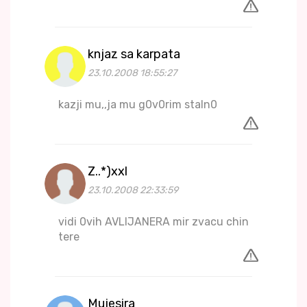
knjaz sa karpata
23.10.2008 18:55:27
kazji mu,,ja mu g0v0rim staln0
Z..*)xxl
23.10.2008 22:33:59
vidi 0vih AVLIJANERA mir zvacu chin
tere
Mujesira