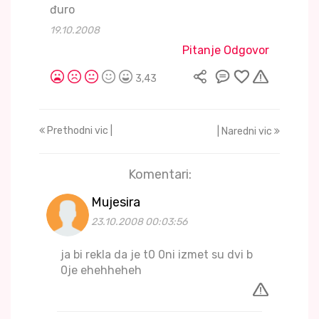
đuro
19.10.2008
Pitanje Odgovor
3,43
Prethodni vic |
| Naredni vic
Komentari:
Mujesira
23.10.2008 00:03:56
ja bi rekla da je t0 0ni izmet su dvi b
0je ehehheheh