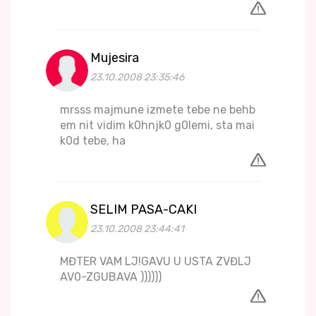
Mujesira
23.10.2008 23:35:46
mrsss majmune izmete tebe ne behb
em nit vidim k0hnjk0 g0lemi, sta mai
k0d tebe, ha
SELIM PASA-CAKI
23.10.2008 23:44:41
MĐTER VAM LJ!GAVU U USTA ZVĐLJ
AV0-ZGUBAVA ))))))