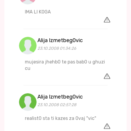
IMA LI K0GA
Alija Izmetbeg0vic
23.10.2008 01:34:26
mujesira jhehb0 te pas bab0 u ghuzi
cu
Alija Izmetbeg0vic
23.10.2008 02:57:28
realist0 sta ti kazes za 0vaj "vic"