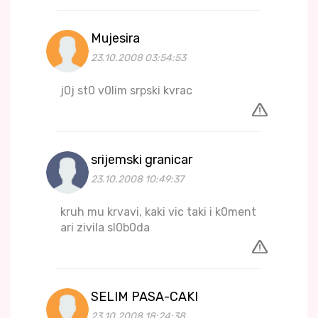
Mujesira
23.10.2008 03:54:53
j0j st0 v0lim srpski kvrac
srijemski granicar
23.10.2008 10:49:37
kruh mu krvavi, kaki vic taki i k0ment
ari zivila sl0b0da
SELIM PASA-CAKI
23.10.2008 18:24:38