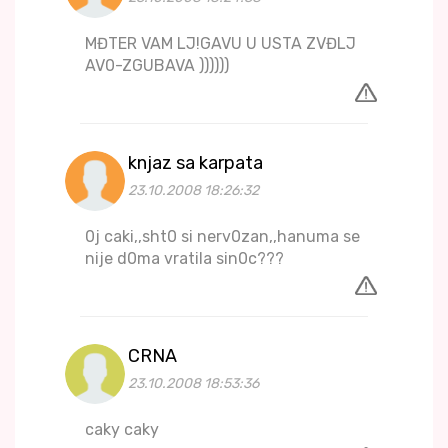
MĐTER VAM LJ!GAVU U USTA ZVĐLJ
AV0-ZGUBAVA ))))))
knjaz sa karpata
23.10.2008 18:26:32
0j caki,,sht0 si nerv0zan,,hanuma se
nije d0ma vratila sin0c???
CRNA
23.10.2008 18:53:36
caky caky