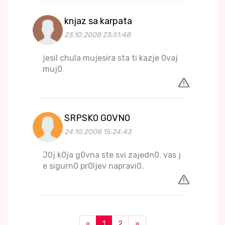
knjaz sa karpata
23.10.2008 23:51:48
jesil chula mujesira sta ti kazje 0vaj
muj0
SRPSK0 G0VN0
24.10.2008 15:24:43
J0j k0ja g0vna ste svi zajedn0. vas j
e sigurn0 pr0ljev napravi0.
«
1
2
»