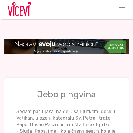
Jebo pingvina
Sedam patuljaka, na čelu sa Ljutkom, došli u
Vatikan, ulaze u katedralu Sv. Petra i traže
Papu. Došao Papa i pita ih šta hoće. Ljutko:
- Slušaj Papa, ima li koja časna sestra koja je