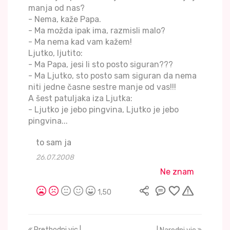
manja od nas?
- Nema, kaže Papa.
- Ma možda ipak ima, razmisli malo?
- Ma nema kad vam kažem!
Ljutko, ljutito:
- Ma Papa, jesi li sto posto siguran???
- Ma Ljutko, sto posto sam siguran da nema
niti jedne časne sestre manje od vas!!!
A šest patuljaka iza Ljutka:
- Ljutko je jebo pingvina, Ljutko je jebo
pingvina...
to sam ja
26.07.2008
Ne znam
1,50
Prethodni vic |