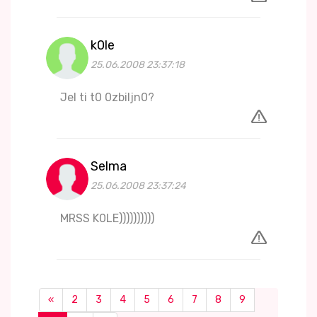
k0le
25.06.2008 23:37:18
Jel ti t0 0zbiljn0?
Selma
25.06.2008 23:37:24
MRSS K0LE))))))))))
«
2
3
4
5
6
7
8
9