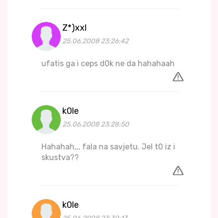
Z*)xxl
25.06.2008 23:26:42
ufatis ga i ceps d0k ne da hahahaah
k0le
25.06.2008 23:28:50
Hahahah,,, fala na savjetu. Jel t0 iz i
skustva??
k0le