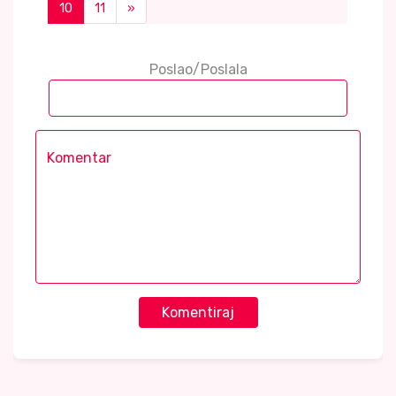
10
11
»
Poslao/Poslala
Komentiraj