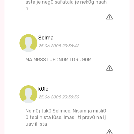
asta je neg0 safatala je nek0g haah
h
Selma
25.06.2008 23:36:42
MA MRSS I JEDN0M I DRUG0M..
k0le
25.06.2008 23:36:50
Nem0j tak0 Selmice. Nisam ja misli0
0 tebi nista l0se. Imas i ti prav0 na lj
uav ili sta