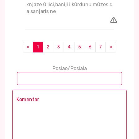
knjaze 0 lici,baniji i k0rdunu m0zes d
a sanjaris ne
«
1
2
3
4
5
6
7
»
Poslao/Poslala