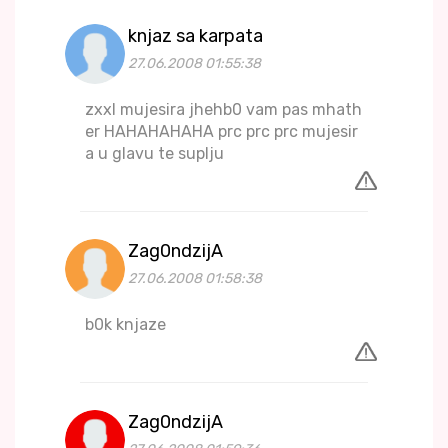
knjaz sa karpata
27.06.2008 01:55:38
zxxl mujesira jhehb0 vam pas mhath
er HAHAHAHAHA prc prc prc mujesir
a u glavu te suplju
Zag0ndzijA
27.06.2008 01:58:38
b0k knjaze
Zag0ndzijA