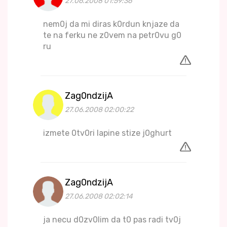
27.06.2008 01:59:36
nem0j da mi diras k0rdun knjaze da
te na ferku ne z0vem na petr0vu g0
ru
Zag0ndzijA
27.06.2008 02:00:22
izmete 0tv0ri lapine stize j0ghurt
Zag0ndzijA
27.06.2008 02:02:14
ja necu d0zv0lim da t0 pas radi tv0j