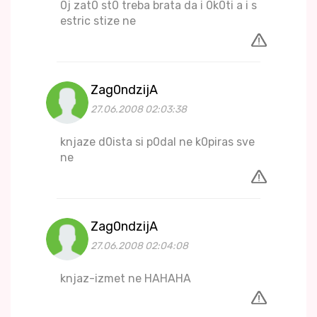
0j zat0 st0 treba brata da i 0k0ti a i s
estric stize ne
Zag0ndzijA
27.06.2008 02:03:38
knjaze d0ista si p0dal ne k0piras sve
ne
Zag0ndzijA
27.06.2008 02:04:08
knjaz-izmet ne HAHAHA