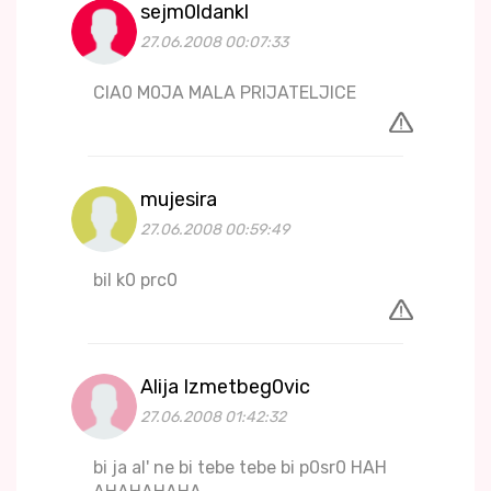
sejm0ldankl
27.06.2008 00:07:33
CIA0 M0JA MALA PRIJATELJICE
mujesira
27.06.2008 00:59:49
bil k0 prc0
Alija Izmetbeg0vic
27.06.2008 01:42:32
bi ja al' ne bi tebe tebe bi p0sr0 HAH