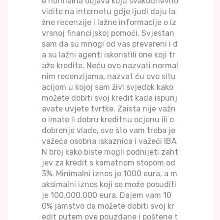
e normalna objava koju svakodnevno
vidite na internetu gdje ljudi daju la
žne recenzije i lažne informacije o iz
vrsnoj financijskoj pomoći. Svjestan
sam da su mnogi od vas prevareni i d
a su lažni agenti iskoristili one koji tr
aže kredite. Neću ovo nazvati normal
nim recenzijama, nazvat ću ovo situ
acijom u kojoj sam živi svjedok kako
možete dobiti svoj kredit kada ispunj
avate uvjete tvrtke. Zaista nije važn
o imate li dobru kreditnu ocjenu ili o
dobrenje vlade, sve što vam treba je
važeća osobna iskaznica i važeći IBA
N broj kako biste mogli podnijeti zaht
jev za kredit s kamatnom stopom od
3%. Minimalni iznos je 1000 eura, a m
aksimalni iznos koji se može posuditi
je 100.000.000 eura. Dajem vam 10
0% jamstvo da možete dobiti svoj kr
edit putem ove pouzdane i poštene t