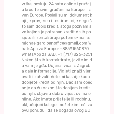
vrtke, posluju 24 sata online i pružaj
u kredite svim građanima Europe i iz
van Europe. Poslali su mi dokument k
oji je provjeren i testiran prije nego š
to sam dobio kredit, stoga pozivam s
ve kojima je potreban kredit da ih po
sjete ili kontaktiraju putem e-maila:
michaelgardloanoffice@gmail.com W
hatsApp za Europu: +38591560870
WhatsApp za SAD: +1 (717) 826-3251
Nakon što ih kontaktirate, javite im d
a vam je gđa. Dejana Ivica iz Zagreb
a dala informacije. Vidjeti znači vjer
ovati i zahvalit ćete mi kasnije kada
dobijete kredit od njih. Dao sam obeć
anje da ću nakon što dobijem kredit
od njih, objaviti dobru vijest svima o
nline. Ako imate prijatelje ili rodbinu,
uključujući kolege, možete im reći za
ovu ponudu i da se događa ovog BO