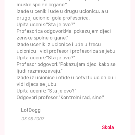
muske spolne organe."
Izađe u cenik i uđe u drugu ucionicu, a u
drugoj ucionici gola profesorica.
Upita ucenik:"Sta je ovo?"
Profesorica odgovori:Ma, pokazujem djeci
zenske spolne organe."
Izađe ucenik iz ucionice i uđe u trecu
ucionicu i vidi profesor i profesorica se jebu.
Upita ucenik:"Sta je ovo?"
Profesor odgovori:"Pokazujem djeci kako se
ljudi razmnozavaju."
Izađe iz ucionice i otiđe u cetvrtu ucionicu i
vidi djeca se jubu
Upita ucenik: "Sta je ovo?"
Odgovori profesor:"Kontrolni rad, sine."
LotDogg
03.05.2007
Škola