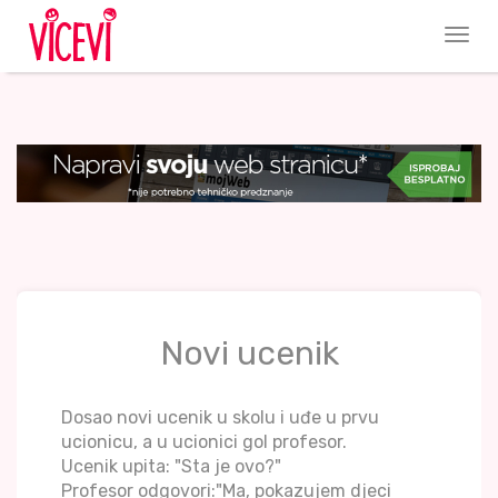
Novi ucenik
Dosao novi ucenik u skolu i uđe u prvu
ucionicu, a u ucionici gol profesor.
Ucenik upita: "Sta je ovo?"
Profesor odgovori:"Ma, pokazujem djeci