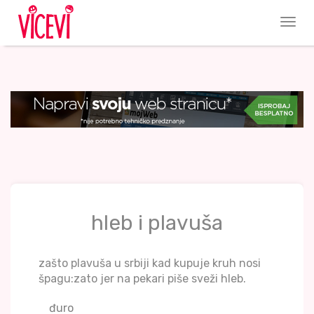
hleb i plavuša
zašto plavuša u srbiji kad kupuje kruh nosi
špagu:zato jer na pekari piše sveži hleb.
đuro