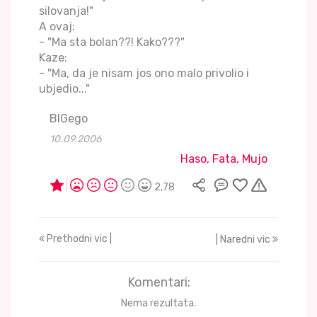
silovanja!"
A ovaj:
- "Ma sta bolan??! Kako???"
Kaze:
- "Ma, da je nisam jos ono malo privolio i
ubjedio..."
BIGego
10.09.2006
Haso, Fata, Mujo
2,78
Prethodni vic |
| Naredni vic
Komentari:
Nema rezultata.