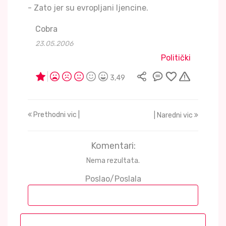
- Zato jer su evropljani ljencine.
Cobra
23.05.2006
Politički
3,49
Prethodni vic |
| Naredni vic
Komentari:
Nema rezultata.
Poslao/Poslala