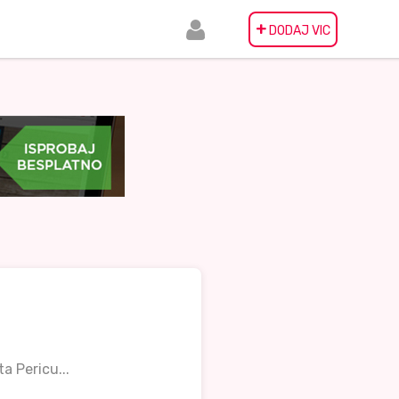
+
DODAJ VIC
ta Pericu...