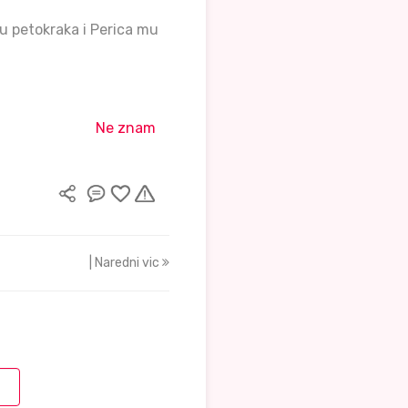
u petokraka i Perica mu
Ne znam
| Naredni vic