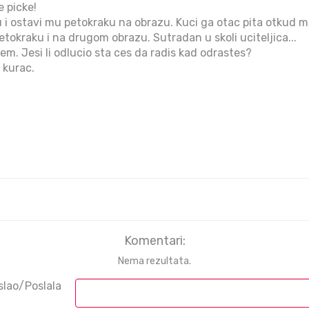
e picke!
 i ostavi mu petokraku na obrazu. Kuci ga otac pita otkud m
etokraku i na drugom obrazu. Sutradan u skoli uciteljica...
cem. Jesi li odlucio sta ces da radis kad odrastes?
 kurac.
Komentari:
Nema rezultata.
slao/Poslala