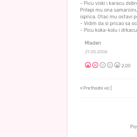
- Picu viski i karacu dobr
Prilepi mu ona samarcinu
isprica. Otac mu ostavi p
- Vidim da si pricao sa o
- Picu koka-kolu i drkacu
Mladen
21.05.2006
2,00
Prethodni vic |
Po