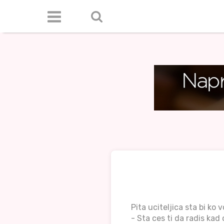
Pita uciteljica sta bi ko 
- Sta ces ti da radis kad