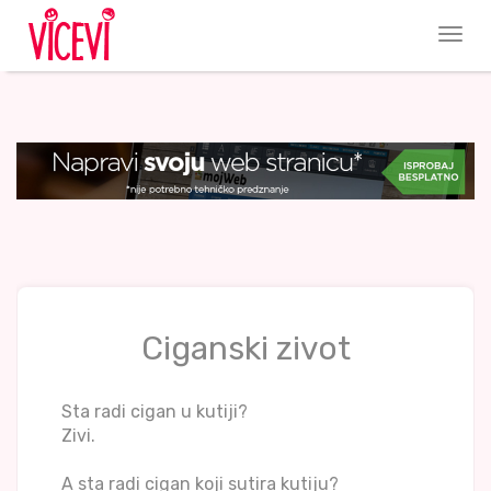
Ciganski zivot
Sta radi cigan u kutiji?
Zivi.
A sta radi cigan koji sutira kutiju?