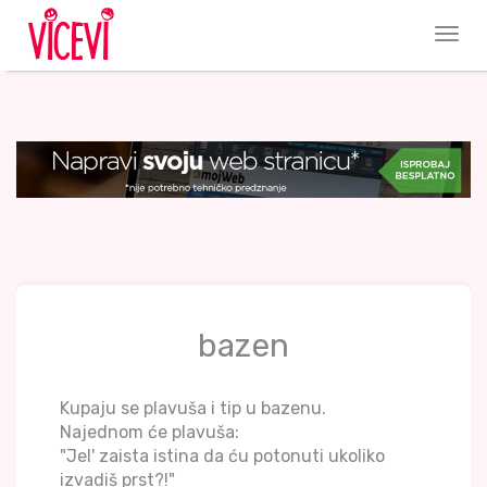
bazen
Kupaju se plavuša i tip u bazenu.
Najednom će plavuša:
"Jel' zaista istina da ću potonuti ukoliko
izvadiš prst?!"