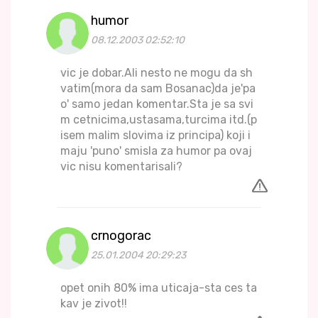
humor
08.12.2003 02:52:10
vic je dobar.Ali nesto ne mogu da sh
vatim(mora da sam Bosanac)da je'pa
o' samo jedan komentar.Sta je sa svi
m cetnicima,ustasama,turcima itd.(p
isem malim slovima iz principa) koji i
maju 'puno' smisla za humor pa ovaj
vic nisu komentarisali?
crnogorac
25.01.2004 20:29:23
opet onih 80% ima uticaja-sta ces ta
kav je zivot!!