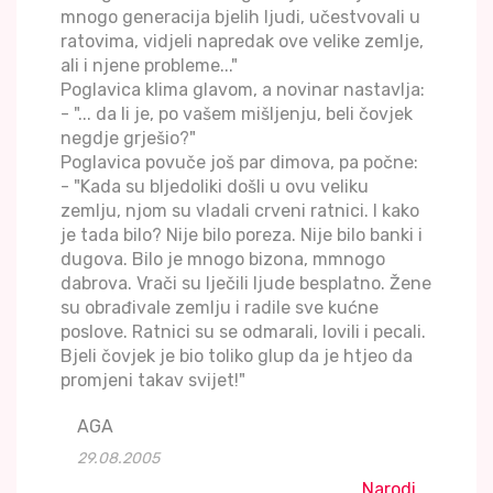
mnogo generacija bjelih ljudi, učestvovali u
ratovima, vidjeli napredak ove velike zemlje,
ali i njene probleme..."
Poglavica klima glavom, a novinar nastavlja:
- "... da li je, po vašem mišljenju, beli čovjek
negdje grješio?"
Poglavica povuče još par dimova, pa počne:
- "Kada su bljedoliki došli u ovu veliku
zemlju, njom su vladali crveni ratnici. I kako
je tada bilo? Nije bilo poreza. Nije bilo banki i
dugova. Bilo je mnogo bizona, mmnogo
dabrova. Vrači su lječili ljude besplatno. Žene
su obrađivale zemlju i radile sve kućne
poslove. Ratnici su se odmarali, lovili i pecali.
Bjeli čovjek je bio toliko glup da je htjeo da
promjeni takav svijet!"
AGA
29.08.2005
Narodi