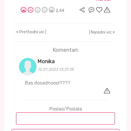
2,44
Prethodni vic |
| Naredni vic
Komentari:
Monika
12.01.2023 13:31:18
Bas dosadnooo!????
Poslao/Poslala