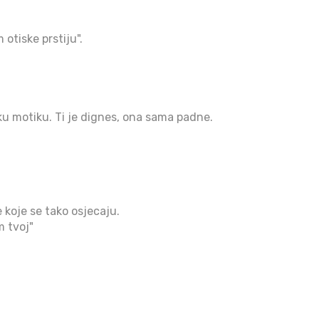
otiske prstiju".
 motiku. Ti je dignes, ona sama padne.
e koje se tako osjecaju.
m tvoj"