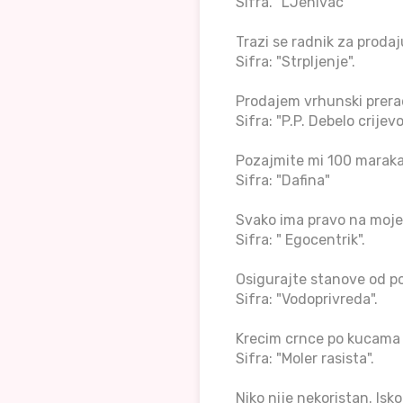
Sifra. "LJenivac"
Trazi se radnik za prodaj
Sifra: "Strpljenje".
Prodajem vrhunski prer
Sifra: "P.P. Debelo crijevo
Pozajmite mi 100 maraka.
Sifra: "Dafina"
Svako ima pravo na moje 
Sifra: " Egocentrik".
Osigurajte stanove od po
Sifra: "Vodoprivreda".
Krecim crnce po kucama
Sifra: "Moler rasista".
Niko nije nekoristan. Isko