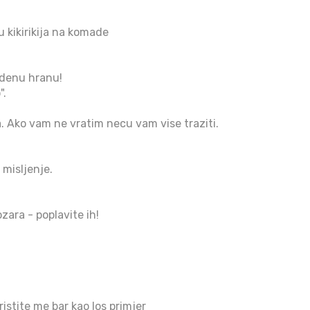
u kikirikija na komade
adenu hranu!
".
 Ako vam ne vratim necu vam vise traziti.
misljenje.
zara - poplavite ih!
ristite me bar kao los primjer