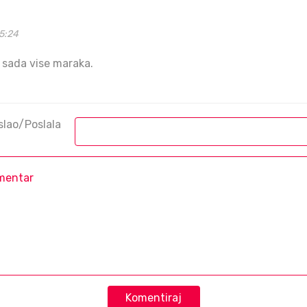
5:24
a sada vise maraka.
slao/Poslala
Komentiraj