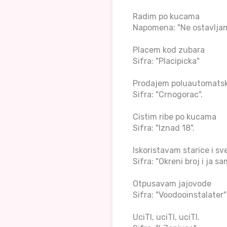
Radim po kucama
Napomena: "Ne ostavljam 
Placem kod zubara
Sifra: "Placipicka"
Prodajem poluautomatsku
Sifra: "Crnogorac".
Cistim ribe po kucama
Sifra: "Iznad 18".
Iskoristavam starice i sv
Sifra: "Okreni broj i ja sa
Otpusavam jajovode
Sifra: "Voodooinstalater"
UciTI, uciTI, uciTI.