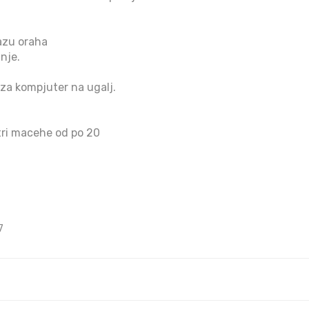
azu oraha
nje.
za kompjuter na ugalj.
tri macehe od po 20
7