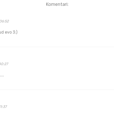
Komentari:
06:52
ud evo 3:)
40:27
...
1:37