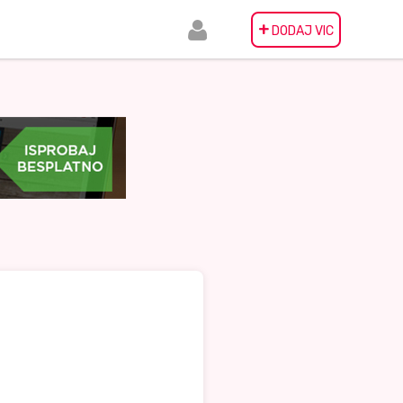
+
DODAJ VIC