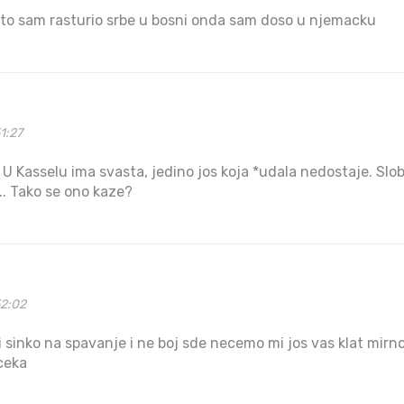
sto sam rasturio srbe u bosni onda sam doso u njemacku
1:27
i. U Kasselu ima svasta, jedino jos koja *udala nedostaje. S
.. Tako se ono kaze?
52:02
i sinko na spavanje i ne boj sde necemo mi jos vas klat mirno
ceka