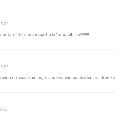
49:24
ntare što si meni uputio kr*tenu j3bi se!!!!!!!!!
49:34
 pricicu o kosovskom boju...'ajde vansin pa da idem na dremku.
50:14