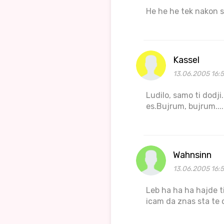
He he he tek nakon 
Kassel
13.06.2005 16:5
Ludilo, samo ti dodj
es.Bujrum, bujrum....
Wahnsinn
13.06.2005 16:
Leb ha ha ha hajde t
icam da znas sta te 