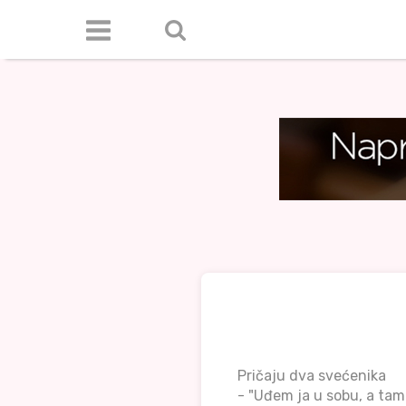
Pričaju dva svećenika
- "Uđem ja u sobu, a tam