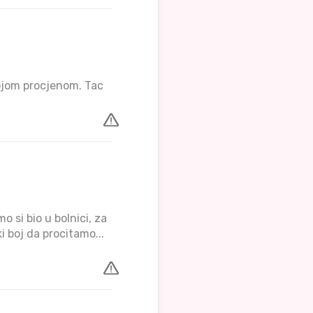
vojom procjenom. Tac
o si bio u bolnici, za
 boj da procitamo...