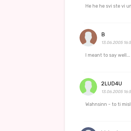
He he he svi ste vi 
B
13.06.2005 16:
I meant to say well...
2LUD4U
13.06.2005 16:5
Wahnsinn - to ti misli