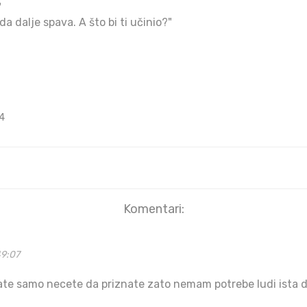
"
da dalje spava. A što bi ti učinio?"
4
Komentari:
49:07
ate samo necete da priznate zato nemam potrebe ludi ista d