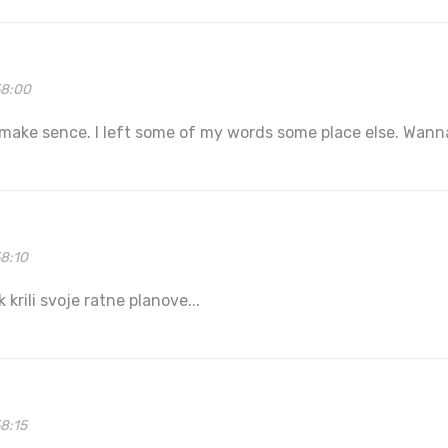
58:00
 make sence. I left some of my words some place else. Wann
58:10
k krili svoje ratne planove...
8:15