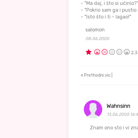
- "Ma daj, i što si učinio?
- "Pokrio sam ga i pustio 
- "Isto što i ti - lagao!"
salomon
08.06.2005
2,3
Prethodni vic |
Wahnsinn
13.06.2005 16:
Znam ono sto i vi zn