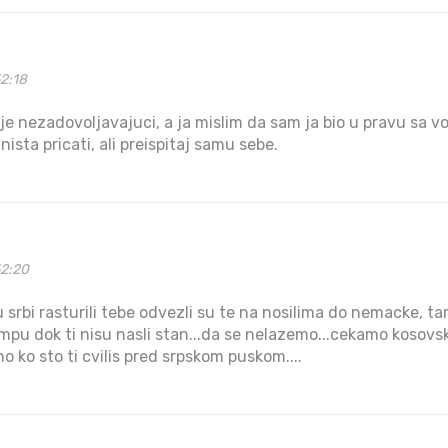
2:18
e nezadovoljavajuci, a ja mislim da sam ja bio u pravu sa 
ista pricati, ali preispitaj samu sebe.
52:20
 srbi rasturili tebe odvezli su te na nosilima do nemacke, tam
mpu dok ti nisu nasli stan...da se nelazemo...cekamo kosovski
 ko sto ti cvilis pred srpskom puskom....