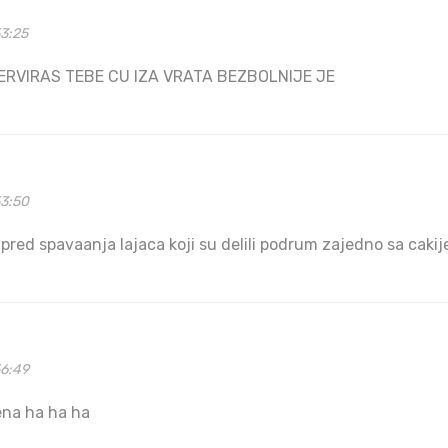
53:25
ERVIRAS TEBE CU IZA VRATA BEZBOLNIJE JE
53:50
 pred spavaanja lajaca koji su delili podrum zajedno sa cakij
56:49
jena ha ha ha