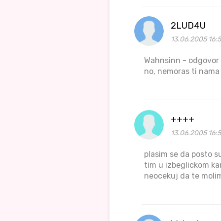
2LUD4U
13.06.2005 16:5
Wahnsinn - odgovor j
no, nemoras ti nama n
++++
13.06.2005 16:
plasim se da posto su
tim u izbeglickom ka
neocekuj da te molimo