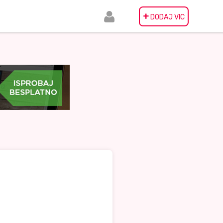
+
DODAJ VIC