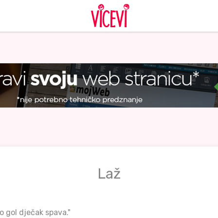
Laž
o gol dječak spava."