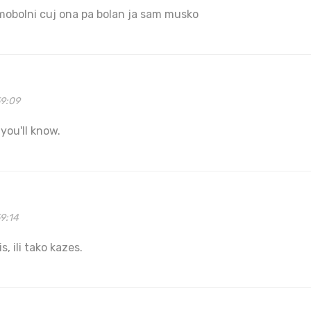
umobolni cuj ona pa bolan ja sam musko
59:09
 you'll know.
9:14
s, ili tako kazes.