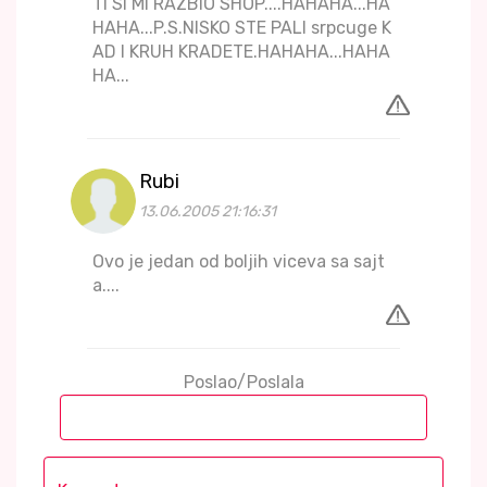
TI SI MI RAZBIO SHOP....HAHAHA...HA
HAHA...P.S.NISKO STE PALI srpcuge K
AD I KRUH KRADETE.HAHAHA...HAHA
HA...
Rubi
13.06.2005 21:16:31
Ovo je jedan od boljih viceva sa sajt
a....
Poslao/Poslala