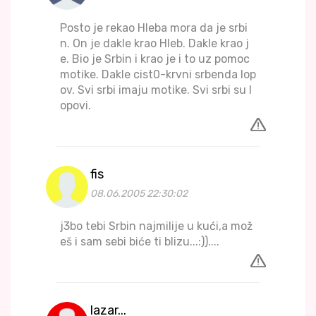
Posto je rekao Hleba mora da je srbi
n. On je dakle krao Hleb. Dakle krao j
e. Bio je Srbin i krao je i to uz pomoc
motike. Dakle cist0-krvni srbenda lop
ov. Svi srbi imaju motike. Svi srbi su l
opovi.
fis
08.06.2005 22:30:02
j3bo tebi Srbin najmilije u kući,a mož
eš i sam sebi biće ti blizu...:))....
lazar...