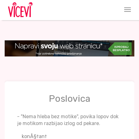
Poslovica
- "Nema hleba bez motike", povika lopov dok
je motikom razbijao izlog od pekare.
konÂ§†an†