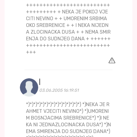
+++++++++++++++++++++++++
+++++++++ + NEKA JE POKOJ VJE
CITI NEVINO + + UMORENIM SRBIMA
OKO SREBRENICE + + I NEKA NIJEDN
A ZLOCINACKA DUSA + + NEMA SMIR
ENJA DO SUDNJEG DANA + ++++++
+++++++++++++++++++++++++
+++
|
03.06.2005 16:19:51
*)*)*)*)*)*)*)*)*)*)*)*)*)*)*) *)NEKA JE R
AHMET VJECITI NEVINO*) *)UMORENI
M BOSNJACIMA SREBRENICE*) *)I NE
KA NI JEDNAZLOCINACKA DUSA*) *)N
EMA SMIRENJA DO SUDNJEG DANA*)