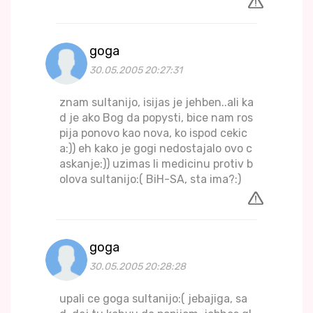
goga
30.05.2005 20:27:31
znam sultanijo, isijas je jehben..ali ka
d je ako Bog da popysti, bice nam ros
pija ponovo kao nova, ko ispod cekic
a:)) eh kako je gogi nedostajalo ovo c
askanje:)) uzimas li medicinu protiv b
olova sultanijo:( BiH-SA, sta ima?:)
goga
30.05.2005 20:28:28
upali ce goga sultanijo:( jebajiga, sa