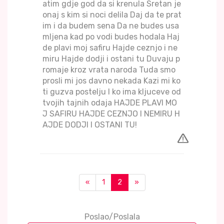
atim gdje god da si krenula Sretan je
onaj s kim si noci delila Daj da te prat
im i da budem sena Da ne budes usa
mljena kad po vodi budes hodala Haj
de plavi moj safiru Hajde ceznjo i ne
miru Hajde dodji i ostani tu Duvaju p
romaje kroz vrata naroda Tuda smo
prosli mi jos davno nekada Kazi mi ko
ti guzva postelju I ko ima kljuceve od
tvojih tajnih odaja HAJDE PLAVI MO
J SAFIRU HAJDE CEZNJO I NEMIRU H
AJDE DODJI I OSTANI TU!
«
1
2
»
Poslao/Poslala