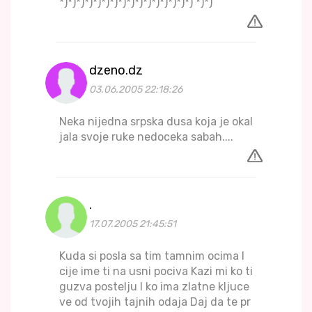
*)*)*)*)*)*)*)*)*)*)*)*)*)*)*)*) *)*)
dzeno.dz
03.06.2005 22:18:26
Neka nijedna srpska dusa koja je okal
jala svoje ruke nedoceka sabah....
.
17.07.2005 21:45:51
Kuda si posla sa tim tamnim ocima I
cije ime ti na usni pociva Kazi mi ko ti
guzva postelju I ko ima zlatne kljuce
ve od tvojih tajnih odaja Daj da te pr