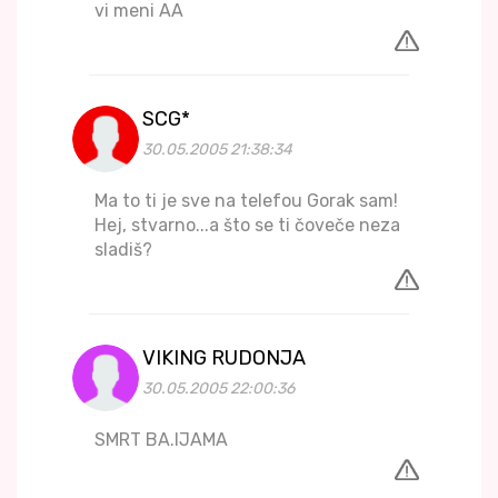
vi meni AA
SCG*
30.05.2005 21:38:34
Ma to ti je sve na telefou Gorak sam!
Hej, stvarno...a što se ti čoveče neza
sladiš?
VIKING RUDONJA
30.05.2005 22:00:36
SMRT BA.IJAMA