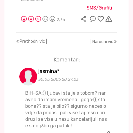
SMS/Grafiti
2,75
Prethodni vic |
| Naredni vic
Komentari:
jasmina*
30.05.2005 20:27:23
BiH-SA:)) ljubavi sta je s tobom? nar
avno da imam vremena.. gogo:(( sta
bona?? sta je bilo?? sigurno neces o
vdje da pricas.. pali vise taj msn i pri
druzi se vise u nasu kancelariju!! nas
e smo j3bo ga patak!!