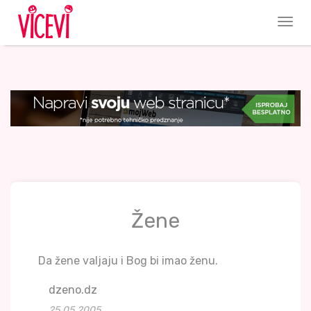
Žene
Da žene valjaju i Bog bi imao ženu.
dzeno.dz
25.05.2005