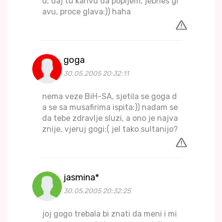
d, daj tu kahvu da popijem, jebhes gl
avu, proce glava:)) haha
goga
30.05.2005 20:32:11
nema veze BiH-SA, sjetila se goga d
a se sa musafirima ispita:)) nadam se
da tebe zdravlje sluzi, a ono je najva
znije, vjeruj gogi:( jel tako sultanijo?
jasmina*
30.05.2005 20:32:25
joj gogo trebala bi znati da meni i mi