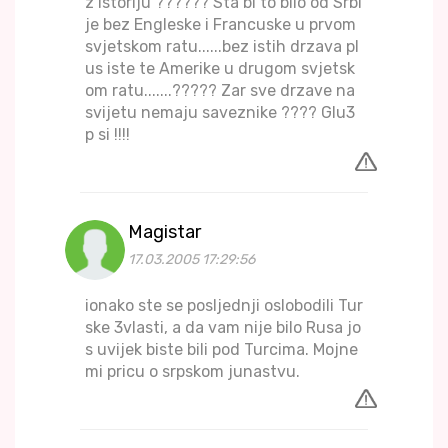
z istoriju ?????? Sta bi to bilo od Srbi
je bez Engleske i Francuske u prvom
svjetskom ratu......bez istih drzava pl
us iste te Amerike u drugom svjetsk
om ratu.......????? Zar sve drzave na
svijetu nemaju saveznike ???? Glu3
p si !!!!
Magistar
17.03.2005 17:29:56
ionako ste se posljednji oslobodili Tur
ske 3vlasti, a da vam nije bilo Rusa jo
s uvijek biste bili pod Turcima. Mojne
mi pricu o srpskom junastvu.