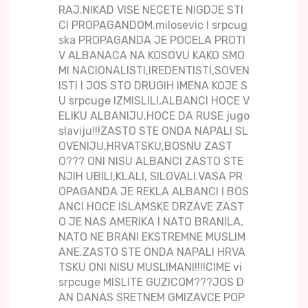
RAJ.NIKAD VISE NECETE NIGDJE STI
CI PROPAGANDOM.milosevic I srpcug
ska PROPAGANDA JE POCELA PROTI
V ALBANACA NA KOSOVU KAKO SMO
MI NACIONALISTI,IREDENTISTI,SOVEN
ISTI I JOS STO DRUGIH IMENA KOJE S
U srpcuge IZMISLILI,ALBANCI HOCE V
ELIKU ALBANIJU,HOCE DA RUSE jugo
slaviju!!!ZASTO STE ONDA NAPALI SL
OVENIJU,HRVATSKU,BOSNU ZAST
O??? ONI NISU ALBANCI ZASTO STE
NJIH UBILI,KLALI, SILOVALI.VASA PR
OPAGANDA JE REKLA ALBANCI I BOS
ANCI HOCE ISLAMSKE DRZAVE ZAST
O JE NAS AMERIKA I NATO BRANILA,
NATO NE BRANI EKSTREMNE MUSLIM
ANE.ZASTO STE ONDA NAPALI HRVA
TSKU ONI NISU MUSLIMANI!!!!CIME vi
srpcuge MISLITE GUZICOM???JOS D
AN DANAS SRETNEM GMIZAVCE POP