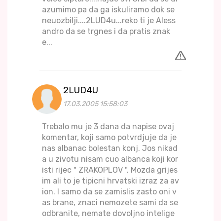
azumimo pa da ga iskuliramo dok se
neuozbilji....2LUD4u...reko ti je Aless
andro da se trgnes i da pratis znak
e...
2LUD4U
17.03.2005 15:58:03
Trebalo mu je 3 dana da napise ovaj
komentar, koji samo potvrdjuje da je
nas albanac bolestan konj. Jos nikad
a u zivotu nisam cuo albanca koji kor
isti rijec " ZRAKOPLOV ". Mozda grijes
im ali to je tipicni hrvatski izraz za av
ion. I samo da se zamislis zasto oni v
as brane, znaci nemozete sami da se
odbranite, nemate dovoljno intelige