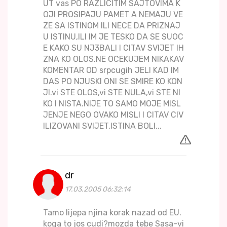
UT vas PO RAZLICITIM SAJTOVIMA K
OJI PROSIPAJU PAMET A NEMAJU VE
ZE SA ISTINOM ILI NECE DA PRIZNAJ
U ISTINU,ILI IM JE TESKO DA SE SUOC
E KAKO SU NJ3BALI I CITAV SVIJET IH
ZNA KO OLOS.NE OCEKUJEM NIKAKAV
KOMENTAR OD srpcugih JELI KAD IM
DAS PO NJUSKI ONI SE SMIRE KO KON
JI.vi STE OLOS,vi STE NULA,vi STE NI
KO I NISTA.NIJE TO SAMO MOJE MISL
JENJE NEGO OVAKO MISLI I CITAV CIV
ILIZOVANI SVIJET.ISTINA BOLI...
dr
17.03.2005 06:32:14
Tamo lijepa njina korak nazad od EU.
koga to jos cudi?mozda tebe Sasa-vi