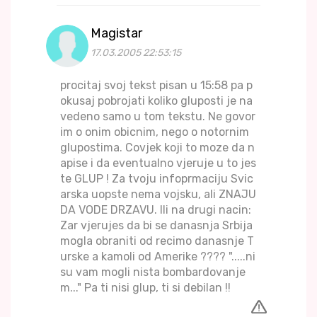
Magistar
17.03.2005 22:53:15
procitaj svoj tekst pisan u 15:58 pa p
okusaj pobrojati koliko gluposti je na
vedeno samo u tom tekstu. Ne govor
im o onim obicnim, nego o notornim
glupostima. Covjek koji to moze da n
apise i da eventualno vjeruje u to jes
te GLUP ! Za tvoju infoprmaciju Svic
arska uopste nema vojsku, ali ZNAJU
DA VODE DRZAVU. Ili na drugi nacin:
Zar vjerujes da bi se danasnja Srbija
mogla obraniti od recimo danasnje T
urske a kamoli od Amerike ???? ".....ni
su vam mogli nista bombardovanje
m..." Pa ti nisi glup, ti si debilan !!