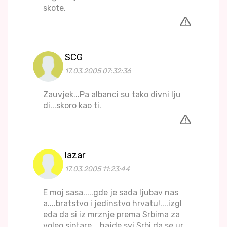
skote.
SCG
17.03.2005 07:32:36
Zauvjek...Pa albanci su tako divni lju
di...skoro kao ti.
lazar
17.03.2005 11:23:44
E moj sasa.....gde je sada ljubav nas
a....bratstvo i jedinstvo hrvatu!....izgl
eda da si iz mrznje prema Srbima za
voleo siptare....hajde svi Srbi da se ur