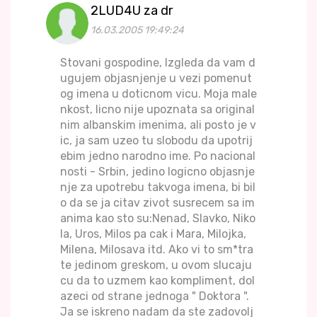
2LUD4U za dr
16.03.2005 19:49:24
Stovani gospodine, Izgleda da vam d
ugujem objasnjenje u vezi pomenut
og imena u doticnom vicu. Moja male
nkost, licno nije upoznata sa original
nim albanskim imenima, ali posto je v
ic, ja sam uzeo tu slobodu da upotrij
ebim jedno narodno ime. Po nacional
nosti - Srbin, jedino logicno objasnje
nje za upotrebu takvoga imena, bi bil
o da se ja citav zivot susrecem sa im
anima kao sto su:Nenad, Slavko, Niko
la, Uros, Milos pa cak i Mara, Milojka,
Milena, Milosava itd. Ako vi to sm*tra
te jedinom greskom, u ovom slucaju
cu da to uzmem kao kompliment, dol
azeci od strane jednoga " Doktora ".
Ja se iskreno nadam da ste zadovolj