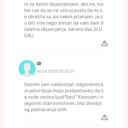
ni sa datim objasnjenjem, ako ne, mo
lim vas da se ne ustrucavate da mi s
e obratite sa jos nekim pitanjem, ja c
u biti vise nego sretan da vam dam d
odatna objasnjenja. Iskreno Vas 2LU
D4U
dr
16.03.2005 20:53:51
Sasvim sam zadovoljan odgovorom,k
oi potvrdjuje moju pretpostavku da s
e ovde vecina ljudi"bavi" Kosovom i n
jegovim stanovnistvom, bez dovoljn
og poznavanja istih.