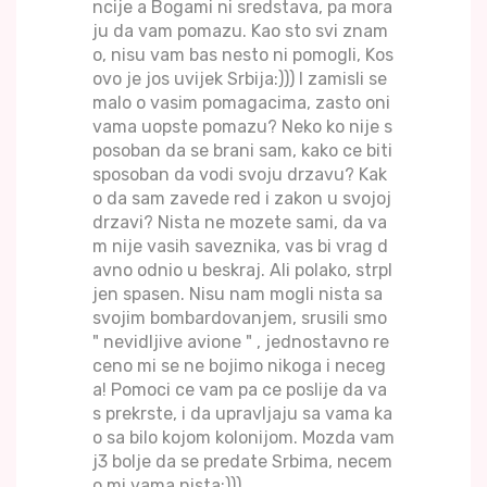
ncije a Bogami ni sredstava, pa mora
ju da vam pomazu. Kao sto svi znam
o, nisu vam bas nesto ni pomogli, Kos
ovo je jos uvijek Srbija:))) I zamisli se
malo o vasim pomagacima, zasto oni
vama uopste pomazu? Neko ko nije s
posoban da se brani sam, kako ce biti
sposoban da vodi svoju drzavu? Kak
o da sam zavede red i zakon u svojoj
drzavi? Nista ne mozete sami, da va
m nije vasih saveznika, vas bi vrag d
avno odnio u beskraj. Ali polako, strpl
jen spasen. Nisu nam mogli nista sa
svojim bombardovanjem, srusili smo
" nevidljive avione " , jednostavno re
ceno mi se ne bojimo nikoga i neceg
a! Pomoci ce vam pa ce poslije da va
s prekrste, i da upravljaju sa vama ka
o sa bilo kojom kolonijom. Mozda vam
j3 bolje da se predate Srbima, necem
o mi vama nista:)))