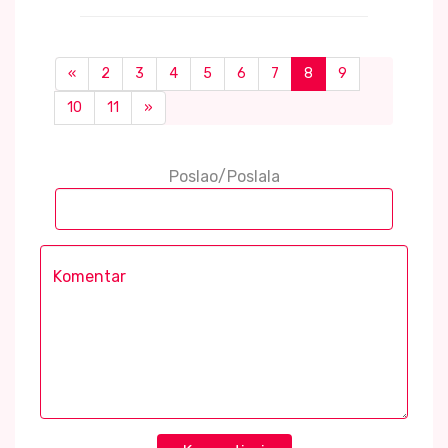
«
2
3
4
5
6
7
8
9
10
11
»
Poslao/Poslala