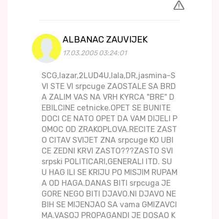
ALBANAC ZAUVIJEK
17.03.2005 03:24:01
SCG,lazar,2LUD4U,lala,DR,jasmina-S
VI STE VI srpcuge ZAOSTALE SA BRD
A ZALIM VAS NA VRH KYRCA "BRE" D
EBILCINE cetnicke.OPET SE BUNITE
DOCI CE NATO OPET DA VAM DIJELI P
OMOC OD ZRAKOPLOVA.RECITE ZAST
O CITAV SVIJET ZNA srpcuge KO UBI
CE ZEDNI KRVI ZASTO???ZASTO SVI
srpski POLITICARI,GENERALI ITD. SU
U HAG ILI SE KRIJU PO MISJIM RUPAM
A OD HAGA.DANAS BITI srpcuga JE
GORE NEGO BITI DJAVO.NI DJAVO NE
BIH SE MIJENJAO SA vama GMIZAVCI
MA.VASOJ PROPAGANDI JE DOSAO K