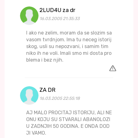
2LUD4U za dr
16.03.2005 21:35:33
I ako ne zelim, moram da se slozim sa
vasom tvrdnjom. Ima tu neceg istorij
skog, usli su nepozvani, i samim tim
niko ih ne voli. Imali smo mi dosta pro
blema i bez njih.
ZA DR
16.03.2005 22:55:18
AJ MALO PROCITAJ ISTORIJU, ALI NE
ONU KOJU SU STVARALI ABANOLOZI
U ZADNJIH 50 GODINA. E ONDA DOD
JI VAMO.