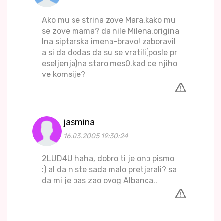
Ako mu se strina zove Mara,kako mu
se zove mama? da nile Milena.origina
lna siptarska imena-bravo! zaboravil
a si da dodas da su se vratili(posle pr
eseljenja)na staro mes0.kad ce njiho
ve komsije?
jasmina
16.03.2005 19:30:24
2LUD4U haha, dobro ti je ono pismo
:) al da niste sada malo pretjerali? sa
da mi je bas zao ovog Albanca..