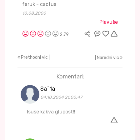
faruk - cactus
10.08.2000
Plavuše
2,79
Prethodni vic |
| Naredni vic
Komentari:
Sa^1a
04.10.2004 21:00:47
Isuse kakva glupost!!