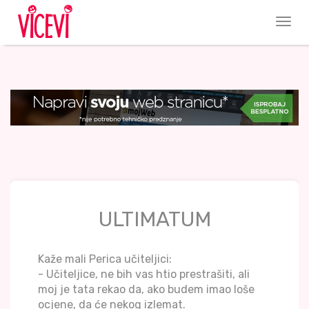
ULTIMATUM
Kaže mali Perica učiteljici:
- Učiteljice, ne bih vas htio prestrašiti, ali
moj je tata rekao da, ako budem imao loše
ocjene, da će nekog izlemat.