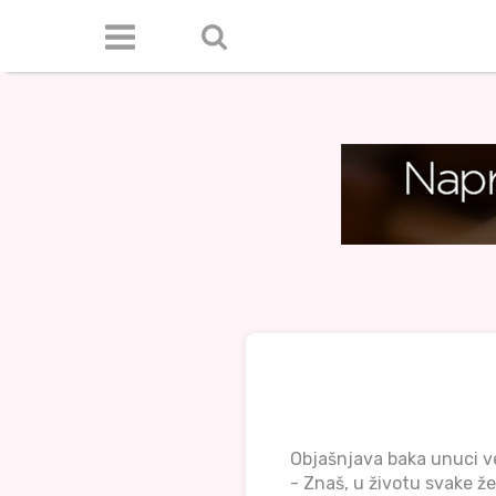
Objašnjava baka unuci vel
- Znaš, u životu svake že