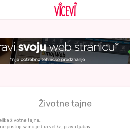
Životne tajne
ike životne tajne...
ne postoji samo jedna velika, prava ljubav...