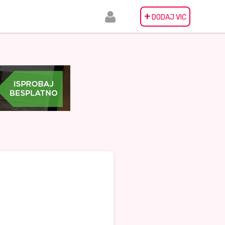
+
DODAJ VIC