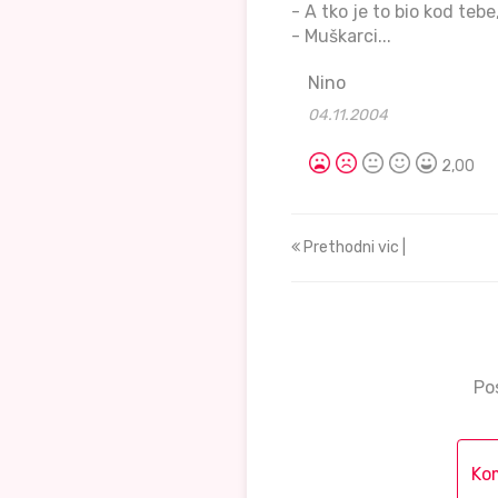
- A tko je to bio kod tebe
- Muškarci...
Nino
04.11.2004
2,00
Prethodni vic |
Po