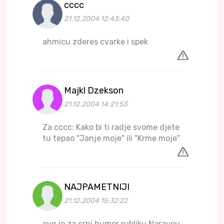
cccc
21.12.2004 12:43:40
ahmicu zderes cvarke i spek
Majkl Dzekson
21.12.2004 14:21:53
Za cccc: Kako bi ti radje svome djete
tu tepao "Janje moje" ili "Krme moje"
NAJPAMETNIJI
21.12.2004 15:32:22
ovo je za crni humor rubliku.Naravou