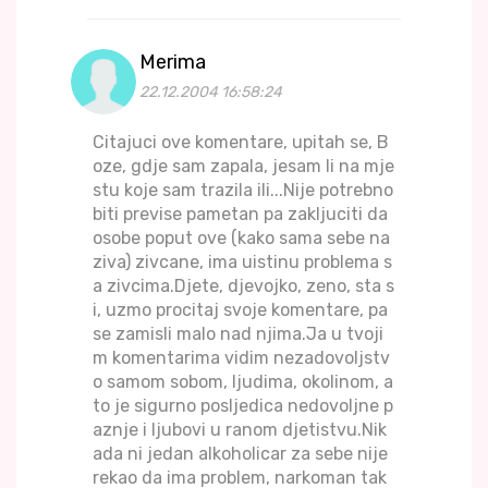
Merima
22.12.2004 16:58:24
Citajuci ove komentare, upitah se, B
oze, gdje sam zapala, jesam li na mje
stu koje sam trazila ili...Nije potrebno
biti previse pametan pa zakljuciti da
osobe poput ove (kako sama sebe na
ziva) zivcane, ima uistinu problema s
a zivcima.Djete, djevojko, zeno, sta s
i, uzmo procitaj svoje komentare, pa
se zamisli malo nad njima.Ja u tvoji
m komentarima vidim nezadovoljstv
o samom sobom, ljudima, okolinom, a
to je sigurno posljedica nedovoljne p
aznje i ljubovi u ranom djetistvu.Nik
ada ni jedan alkoholicar za sebe nije
rekao da ima problem, narkoman tak