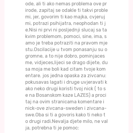
ode, ali ti ako nemas problema ove pr
irode, zapitaj se odakle ti takvi proble
mi, jer, govorim ti kao majka, cvjeruj
mi, potrazi psihijatra, neophodan ti j
e.Nisi ni prvi ni posljednji slucaj sa ta
kvim problemom, pomoci, sine, ima, s
amo je treba potraziti na pravom mje
stu.Oscilacije u tvom ponasanju su o
gromne, a to nije dobro, pominjaces
me, vidjeces,lijeci se drago dijete, du
sa moja me boli kad citam tvoje kom
entare. jos jedna opaska za zivcanu:
pokusavas lagati i druge uvjeravati k
ako neko drugi koristi tvoj nick ( to s
e na Bosanskom kaze LAZES) a proci
taj na ovim stranicama komentare i
nick-ove zivcana-sweden i zivcana-
swe.Oba si ti a govoris kako ti neko t
o drugi radi.Nevalja djete milo, ne val
ja, potrebna ti je pomoc: