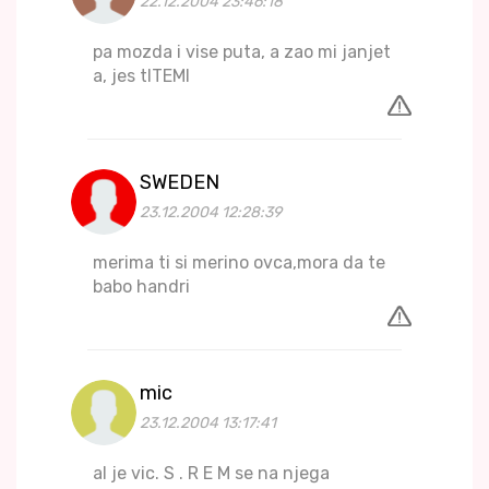
22.12.2004 23:46:18
pa mozda i vise puta, a zao mi janjet
a, jes tITEMI
SWEDEN
23.12.2004 12:28:39
merima ti si merino ovca,mora da te
babo handri
mic
23.12.2004 13:17:41
al je vic. S . R E M se na njega