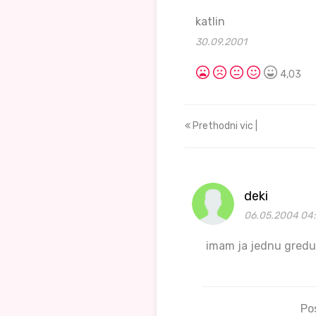
katlin
30.09.2001
4,03
Prethodni vic |
deki
06.05.2004 04:
imam ja jednu gredu 
Po