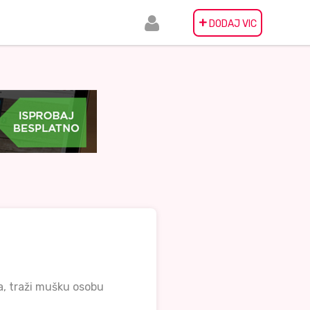
+
DODAJ VIC
a, traži mušku osobu