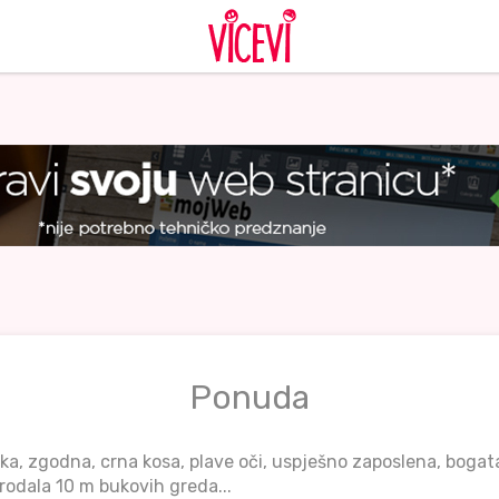
Ponuda
oka, zgodna, crna kosa, plave oči, uspješno zaposlena, bogat
rodala 10 m bukovih greda...