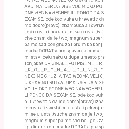
I A TAJ WEOMA VELIKU KHARINU RUT
AVU IMA, JER JA VISE VOLIM OKO PO
DNE WEC NAWECHER ILI PONOC DA S
EXAM SE, ode kod vuka u krewetic da
me dobro(pravo) izbambusa a i swrsh
i mi u usta i pokenja mi se u usta ,Wu
che znam da je twoj magnum super
pa me sad boli ghuza i prdim ko konj
marke DORAT,a pre spavanja mama
mi stavi celu saku u dupe umesto prs
tenjaka!! ORIGINAL_POTPIS_M_I_R
_K_O__R_O_N_A_L_D_I_N_J_O
NEKO ME GHUZI A TAJ WEOMA VELIK
U KHARINU RUTAVU IMA, JER JA VISE
VOLIM OKO PODNE WEC NAWECHER I
LI PONOC DA SEXAM SE, ode kod vuk
a u krewetic da me dobro(pravo) izba
mbusa a i swrshi mi u usta i pokenja
mi se u usta ,Wuche znam da je twoj
magnum super pa me sad boli ghuza
i prdim ko konj marke DORAT,a pre sp