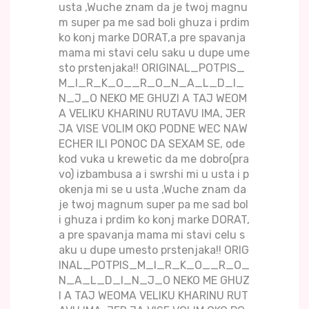
usta ,Wuche znam da je twoj magnu
m super pa me sad boli ghuza i prdim
ko konj marke DORAT,a pre spavanja
mama mi stavi celu saku u dupe ume
sto prstenjaka!! ORIGINAL_POTPIS_
M_I_R_K_O__R_O_N_A_L_D_I_
N_J_O NEKO ME GHUZI A TAJ WEOM
A VELIKU KHARINU RUTAVU IMA, JER
JA VISE VOLIM OKO PODNE WEC NAW
ECHER ILI PONOC DA SEXAM SE, ode
kod vuka u krewetic da me dobro(pra
vo) izbambusa a i swrshi mi u usta i p
okenja mi se u usta ,Wuche znam da
je twoj magnum super pa me sad bol
i ghuza i prdim ko konj marke DORAT,
a pre spavanja mama mi stavi celu s
aku u dupe umesto prstenjaka!! ORIG
INAL_POTPIS_M_I_R_K_O__R_O_
N_A_L_D_I_N_J_O NEKO ME GHUZ
I A TAJ WEOMA VELIKU KHARINU RUT