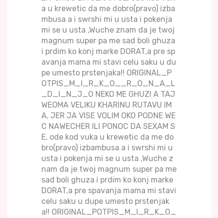
a u krewetic da me dobro(pravo) izba
mbusa a i swrshi mi u usta i pokenja
mi se u usta ,Wuche znam da je twoj
magnum super pa me sad boli ghuza
i prdim ko konj marke DORAT,a pre sp
avanja mama mi stavi celu saku u du
pe umesto prstenjaka!! ORIGINAL_P
OTPIS_M_I_R_K_O__R_O_N_A_L
_D_I_N_J_O NEKO ME GHUZI A TAJ
WEOMA VELIKU KHARINU RUTAVU IM
A, JER JA VISE VOLIM OKO PODNE WE
C NAWECHER ILI PONOC DA SEXAM S
E, ode kod vuka u krewetic da me do
bro(pravo) izbambusa a i swrshi mi u
usta i pokenja mi se u usta ,Wuche z
nam da je twoj magnum super pa me
sad boli ghuza i prdim ko konj marke
DORAT,a pre spavanja mama mi stavi
celu saku u dupe umesto prstenjak
a!! ORIGINAL_POTPIS_M_I_R_K_O_