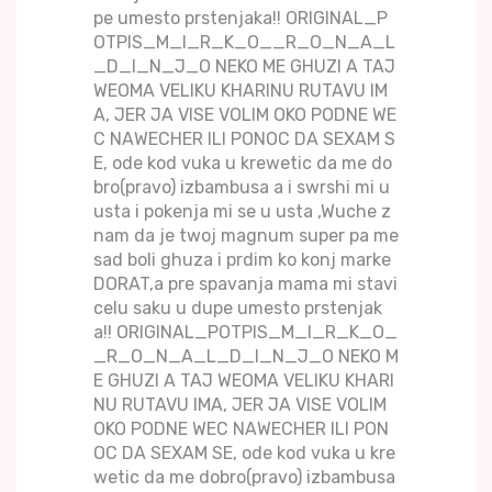
pe umesto prstenjaka!! ORIGINAL_P
OTPIS_M_I_R_K_O__R_O_N_A_L
_D_I_N_J_O NEKO ME GHUZI A TAJ
WEOMA VELIKU KHARINU RUTAVU IM
A, JER JA VISE VOLIM OKO PODNE WE
C NAWECHER ILI PONOC DA SEXAM S
E, ode kod vuka u krewetic da me do
bro(pravo) izbambusa a i swrshi mi u
usta i pokenja mi se u usta ,Wuche z
nam da je twoj magnum super pa me
sad boli ghuza i prdim ko konj marke
DORAT,a pre spavanja mama mi stavi
celu saku u dupe umesto prstenjak
a!! ORIGINAL_POTPIS_M_I_R_K_O_
_R_O_N_A_L_D_I_N_J_O NEKO M
E GHUZI A TAJ WEOMA VELIKU KHARI
NU RUTAVU IMA, JER JA VISE VOLIM
OKO PODNE WEC NAWECHER ILI PON
OC DA SEXAM SE, ode kod vuka u kre
wetic da me dobro(pravo) izbambusa