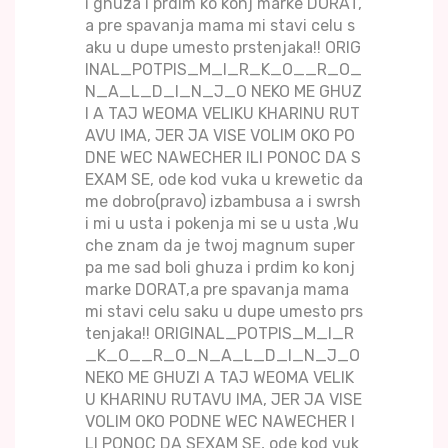
i ghuza i prdim ko konj marke DORAT,
a pre spavanja mama mi stavi celu s
aku u dupe umesto prstenjaka!! ORIG
INAL_POTPIS_M_I_R_K_O__R_O_
N_A_L_D_I_N_J_O NEKO ME GHUZ
I A TAJ WEOMA VELIKU KHARINU RUT
AVU IMA, JER JA VISE VOLIM OKO PO
DNE WEC NAWECHER ILI PONOC DA S
EXAM SE, ode kod vuka u krewetic da
me dobro(pravo) izbambusa a i swrsh
i mi u usta i pokenja mi se u usta ,Wu
che znam da je twoj magnum super
pa me sad boli ghuza i prdim ko konj
marke DORAT,a pre spavanja mama
mi stavi celu saku u dupe umesto prs
tenjaka!! ORIGINAL_POTPIS_M_I_R
_K_O__R_O_N_A_L_D_I_N_J_O
NEKO ME GHUZI A TAJ WEOMA VELIK
U KHARINU RUTAVU IMA, JER JA VISE
VOLIM OKO PODNE WEC NAWECHER I
LI PONOC DA SEXAM SE, ode kod vuk