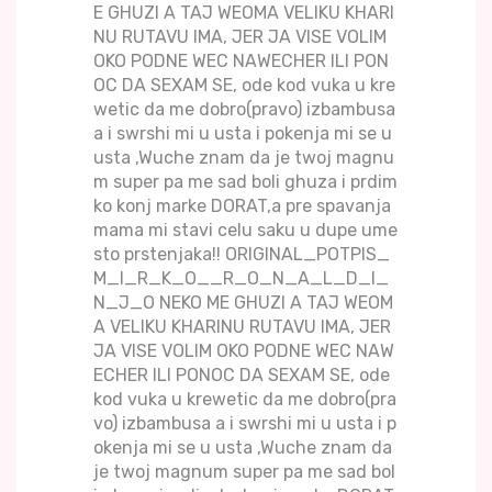
E GHUZI A TAJ WEOMA VELIKU KHARI
NU RUTAVU IMA, JER JA VISE VOLIM
OKO PODNE WEC NAWECHER ILI PON
OC DA SEXAM SE, ode kod vuka u kre
wetic da me dobro(pravo) izbambusa
a i swrshi mi u usta i pokenja mi se u
usta ,Wuche znam da je twoj magnu
m super pa me sad boli ghuza i prdim
ko konj marke DORAT,a pre spavanja
mama mi stavi celu saku u dupe ume
sto prstenjaka!! ORIGINAL_POTPIS_
M_I_R_K_O__R_O_N_A_L_D_I_
N_J_O NEKO ME GHUZI A TAJ WEOM
A VELIKU KHARINU RUTAVU IMA, JER
JA VISE VOLIM OKO PODNE WEC NAW
ECHER ILI PONOC DA SEXAM SE, ode
kod vuka u krewetic da me dobro(pra
vo) izbambusa a i swrshi mi u usta i p
okenja mi se u usta ,Wuche znam da
je twoj magnum super pa me sad bol