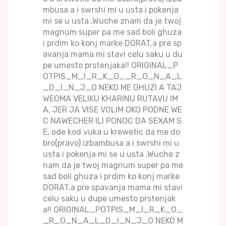
mbusa a i swrshi mi u usta i pokenja
mi se u usta ,Wuche znam da je twoj
magnum super pa me sad boli ghuza
i prdim ko konj marke DORAT,a pre sp
avanja mama mi stavi celu saku u du
pe umesto prstenjaka!! ORIGINAL_P
OTPIS_M_I_R_K_O__R_O_N_A_L
_D_I_N_J_O NEKO ME GHUZI A TAJ
WEOMA VELIKU KHARINU RUTAVU IM
A, JER JA VISE VOLIM OKO PODNE WE
C NAWECHER ILI PONOC DA SEXAM S
E, ode kod vuka u krewetic da me do
bro(pravo) izbambusa a i swrshi mi u
usta i pokenja mi se u usta ,Wuche z
nam da je twoj magnum super pa me
sad boli ghuza i prdim ko konj marke
DORAT,a pre spavanja mama mi stavi
celu saku u dupe umesto prstenjak
a!! ORIGINAL_POTPIS_M_I_R_K_O_
_R_O_N_A_L_D_I_N_J_O NEKO M