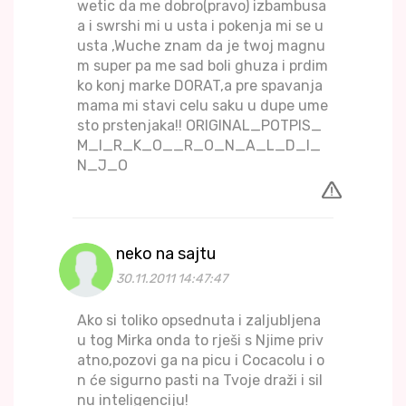
wetic da me dobro(pravo) izbambusa
a i swrshi mi u usta i pokenja mi se u
usta ,Wuche znam da je twoj magnu
m super pa me sad boli ghuza i prdim
ko konj marke DORAT,a pre spavanja
mama mi stavi celu saku u dupe ume
sto prstenjaka!! ORIGINAL_POTPIS_
M_I_R_K_O__R_O_N_A_L_D_I_
N_J_O
neko na sajtu
30.11.2011 14:47:47
Ako si toliko opsednuta i zaljubljena
u tog Mirka onda to rješi s Njime priv
atno,pozovi ga na picu i Cocacolu i o
n će sigurno pasti na Tvoje draži i sil
nu inteligenciju!