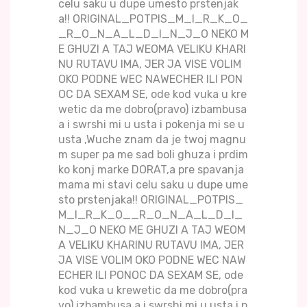
celu saku u dupe umesto prstenjak
a!! ORIGINAL_POTPIS_M_I_R_K_O_
_R_O_N_A_L_D_I_N_J_O NEKO M
E GHUZI A TAJ WEOMA VELIKU KHARI
NU RUTAVU IMA, JER JA VISE VOLIM
OKO PODNE WEC NAWECHER ILI PON
OC DA SEXAM SE, ode kod vuka u kre
wetic da me dobro(pravo) izbambusa
a i swrshi mi u usta i pokenja mi se u
usta ,Wuche znam da je twoj magnu
m super pa me sad boli ghuza i prdim
ko konj marke DORAT,a pre spavanja
mama mi stavi celu saku u dupe ume
sto prstenjaka!! ORIGINAL_POTPIS_
M_I_R_K_O__R_O_N_A_L_D_I_
N_J_O NEKO ME GHUZI A TAJ WEOM
A VELIKU KHARINU RUTAVU IMA, JER
JA VISE VOLIM OKO PODNE WEC NAW
ECHER ILI PONOC DA SEXAM SE, ode
kod vuka u krewetic da me dobro(pra
vo) izbambusa a i swrshi mi u usta i p