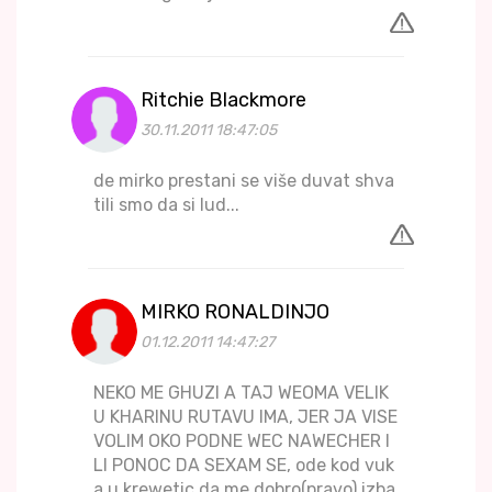
Ritchie Blackmore
30.11.2011 18:47:05
de mirko prestani se više duvat shva
tili smo da si lud...
MIRKO RONALDINJO
01.12.2011 14:47:27
NEKO ME GHUZI A TAJ WEOMA VELIK
U KHARINU RUTAVU IMA, JER JA VISE
VOLIM OKO PODNE WEC NAWECHER I
LI PONOC DA SEXAM SE, ode kod vuk
a u krewetic da me dobro(pravo) izba