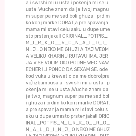
a i swrshi mi u usta i pokenja mi se u
usta ,Wuche znam da je twoj magnu
m super pa me sad boli ghuza i prdim
ko konj marke DORAT,a pre spavanja
mama mi stavi celu saku u dupe ume
sto prstenjaka!! ORIGINAL_POTPIS_
M_I_R_K_O__R_O_N_A_L_D_I_
N_J_O NEKO ME GHUZI A TAJ WEOM
A VELIKU KHARINU RUTAVU IMA, JER
JA VISE VOLIM OKO PODNE WEC NAW
ECHER ILI PONOC DA SEXAM SE, ode
kod vuka u krewetic da me dobro(pra
vo) izbambusa a i swrshi mi u usta i p
okenja mi se u usta ,Wuche znam da
je twoj magnum super pa me sad bol
i ghuza i prdim ko konj marke DORAT,
a pre spavanja mama mi stavi celu s
aku u dupe umesto prstenjaka!! ORIG
INAL_POTPIS_M_I_R_K_O__R_O_
N_A_L_D_I_N_J_O NEKO ME GHUZ