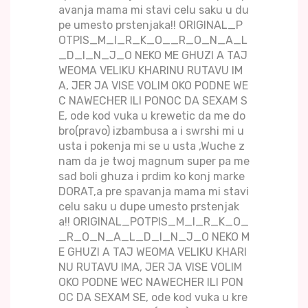
avanja mama mi stavi celu saku u du
pe umesto prstenjaka!! ORIGINAL_P
OTPIS_M_I_R_K_O__R_O_N_A_L
_D_I_N_J_O NEKO ME GHUZI A TAJ
WEOMA VELIKU KHARINU RUTAVU IM
A, JER JA VISE VOLIM OKO PODNE WE
C NAWECHER ILI PONOC DA SEXAM S
E, ode kod vuka u krewetic da me do
bro(pravo) izbambusa a i swrshi mi u
usta i pokenja mi se u usta ,Wuche z
nam da je twoj magnum super pa me
sad boli ghuza i prdim ko konj marke
DORAT,a pre spavanja mama mi stavi
celu saku u dupe umesto prstenjak
a!! ORIGINAL_POTPIS_M_I_R_K_O_
_R_O_N_A_L_D_I_N_J_O NEKO M
E GHUZI A TAJ WEOMA VELIKU KHARI
NU RUTAVU IMA, JER JA VISE VOLIM
OKO PODNE WEC NAWECHER ILI PON
OC DA SEXAM SE, ode kod vuka u kre