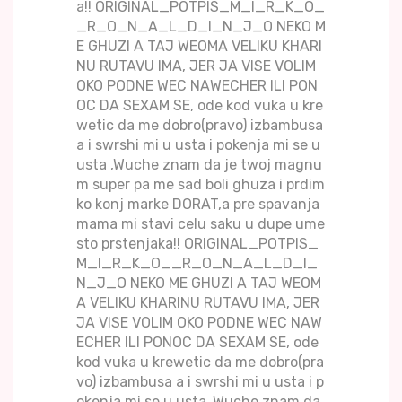
a!! ORIGINAL_POTPIS_M_I_R_K_O_
_R_O_N_A_L_D_I_N_J_O NEKO M
E GHUZI A TAJ WEOMA VELIKU KHARI
NU RUTAVU IMA, JER JA VISE VOLIM
OKO PODNE WEC NAWECHER ILI PON
OC DA SEXAM SE, ode kod vuka u kre
wetic da me dobro(pravo) izbambusa
a i swrshi mi u usta i pokenja mi se u
usta ,Wuche znam da je twoj magnu
m super pa me sad boli ghuza i prdim
ko konj marke DORAT,a pre spavanja
mama mi stavi celu saku u dupe ume
sto prstenjaka!! ORIGINAL_POTPIS_
M_I_R_K_O__R_O_N_A_L_D_I_
N_J_O NEKO ME GHUZI A TAJ WEOM
A VELIKU KHARINU RUTAVU IMA, JER
JA VISE VOLIM OKO PODNE WEC NAW
ECHER ILI PONOC DA SEXAM SE, ode
kod vuka u krewetic da me dobro(pra
vo) izbambusa a i swrshi mi u usta i p
okenja mi se u usta ,Wuche znam da