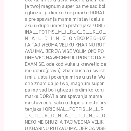
je twoj magnum super pa me sad bol
i ghuza i prdim ko konj marke DORAT,
a pre spavanja mama mi stavi celu s
aku u dupe umesto prstenjaka!! ORIG
INAL_POTPIS_M_I_R_K_O__R_O_
N_A_L_D_I_N_J_O NEKO ME GHUZ
I A TAJ WEOMA VELIKU KHARINU RUT
AVU IMA, JER JA VISE VOLIM OKO PO
DNE WEC NAWECHER ILI PONOC DA S
EXAM SE, ode kod vuka u krewetic da
me dobro(pravo) izbambusa a i swrsh
i mi u usta i pokenja mi se u usta ,Wu
che znam da je twoj magnum super
pa me sad boli ghuza i prdim ko konj
marke DORAT,a pre spavanja mama
mi stavi celu saku u dupe umesto prs
tenjaka!! ORIGINAL_POTPIS_M_I_R
_K_O__R_O_N_A_L_D_I_N_J_O
NEKO ME GHUZI A TAJ WEOMA VELIK
U KHARINU RUTAVU IMA, JER JA VISE