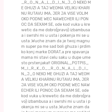
_R_O_N_A_L_D_I_N_J_O NEKO M
E GHUZI A TAJ WEOMA VELIKU KHARI
NU RUTAVU IMA, JER JA VISE VOLIM
OKO PODNE WEC NAWECHER ILI PON
OC DA SEXAM SE, ode kod vuka u kre
wetic da me dobro(pravo) izbambusa
a i swrshi mi u usta i pokenja mi se u
usta ,Wuche znam da je twoj magnu
m super pa me sad boli ghuza i prdim
ko konj marke DORAT,a pre spavanja
mama mi stavi celu saku u dupe ume
sto prstenjaka!! ORIGINAL_POTPIS_
M_I_R_K_O__R_O_N_A_L_D_I_
N_J_O NEKO ME GHUZI A TAJ WEOM
A VELIKU KHARINU RUTAVU IMA, JER
JA VISE VOLIM OKO PODNE WEC NAW
ECHER ILI PONOC DA SEXAM SE, ode
kod vuka u krewetic da me dobro(pra
vo) izbambusa a i swrshi mi u usta i p
okenja mi se u usta ,Wuche znam da