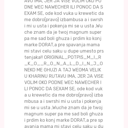
AVU IMA, JER JA VISE VOLIM OKO PO
DNE WEC NAWECHER ILI PONOC DA S
EXAM SE, ode kod vuka u krewetic da
me dobro(pravo) izbambusa a i swrsh
i mi u usta i pokenja mi se u usta ,Wu
che znam da je twoj magnum super
pa me sad boli ghuza i prdim ko konj
marke DORAT,a pre spavanja mama
mi stavi celu saku u dupe umesto prs
tenjaka!! ORIGINAL_POTPIS_M_I_R
_K_O__R_O_N_A_L_D_I_N_J_O
NEKO ME GHUZI A TAJ WEOMA VELIK
U KHARINU RUTAVU IMA, JER JA VISE
VOLIM OKO PODNE WEC NAWECHER I
LI PONOC DA SEXAM SE, ode kod vuk
a u krewetic da me dobro(pravo) izba
mbusa a i swrshi mi u usta i pokenja
mi se u usta ,Wuche znam da je twoj
magnum super pa me sad boli ghuza
i prdim ko konj marke DORAT,a pre sp
avanja mama mi stavi celu saku u du