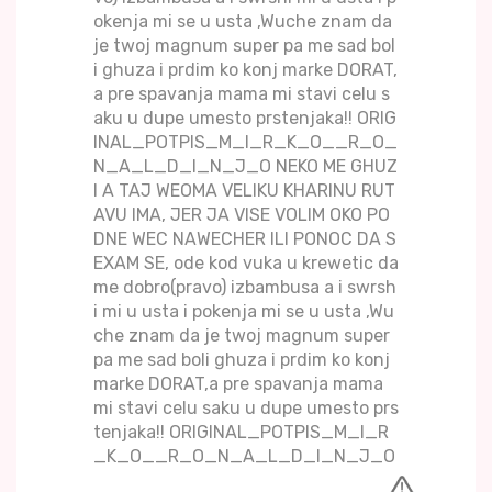
okenja mi se u usta ,Wuche znam da
je twoj magnum super pa me sad bol
i ghuza i prdim ko konj marke DORAT,
a pre spavanja mama mi stavi celu s
aku u dupe umesto prstenjaka!! ORIG
INAL_POTPIS_M_I_R_K_O__R_O_
N_A_L_D_I_N_J_O NEKO ME GHUZ
I A TAJ WEOMA VELIKU KHARINU RUT
AVU IMA, JER JA VISE VOLIM OKO PO
DNE WEC NAWECHER ILI PONOC DA S
EXAM SE, ode kod vuka u krewetic da
me dobro(pravo) izbambusa a i swrsh
i mi u usta i pokenja mi se u usta ,Wu
che znam da je twoj magnum super
pa me sad boli ghuza i prdim ko konj
marke DORAT,a pre spavanja mama
mi stavi celu saku u dupe umesto prs
tenjaka!! ORIGINAL_POTPIS_M_I_R
_K_O__R_O_N_A_L_D_I_N_J_O