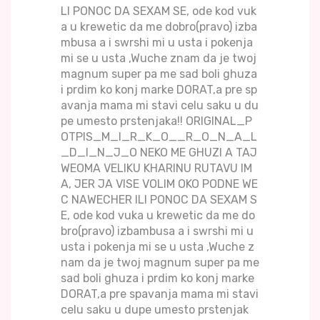
LI PONOC DA SEXAM SE, ode kod vuk
a u krewetic da me dobro(pravo) izba
mbusa a i swrshi mi u usta i pokenja
mi se u usta ,Wuche znam da je twoj
magnum super pa me sad boli ghuza
i prdim ko konj marke DORAT,a pre sp
avanja mama mi stavi celu saku u du
pe umesto prstenjaka!! ORIGINAL_P
OTPIS_M_I_R_K_O__R_O_N_A_L
_D_I_N_J_O NEKO ME GHUZI A TAJ
WEOMA VELIKU KHARINU RUTAVU IM
A, JER JA VISE VOLIM OKO PODNE WE
C NAWECHER ILI PONOC DA SEXAM S
E, ode kod vuka u krewetic da me do
bro(pravo) izbambusa a i swrshi mi u
usta i pokenja mi se u usta ,Wuche z
nam da je twoj magnum super pa me
sad boli ghuza i prdim ko konj marke
DORAT,a pre spavanja mama mi stavi
celu saku u dupe umesto prstenjak