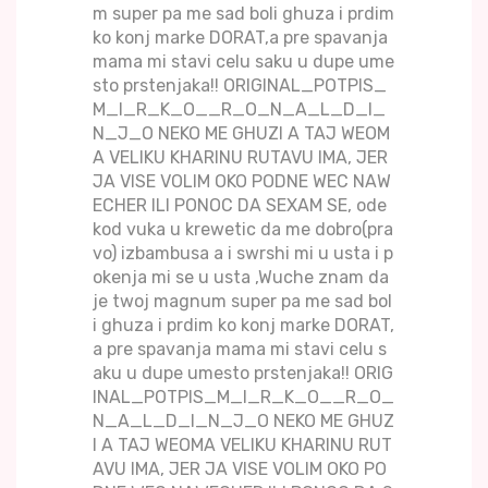
m super pa me sad boli ghuza i prdim
ko konj marke DORAT,a pre spavanja
mama mi stavi celu saku u dupe ume
sto prstenjaka!! ORIGINAL_POTPIS_
M_I_R_K_O__R_O_N_A_L_D_I_
N_J_O NEKO ME GHUZI A TAJ WEOM
A VELIKU KHARINU RUTAVU IMA, JER
JA VISE VOLIM OKO PODNE WEC NAW
ECHER ILI PONOC DA SEXAM SE, ode
kod vuka u krewetic da me dobro(pra
vo) izbambusa a i swrshi mi u usta i p
okenja mi se u usta ,Wuche znam da
je twoj magnum super pa me sad bol
i ghuza i prdim ko konj marke DORAT,
a pre spavanja mama mi stavi celu s
aku u dupe umesto prstenjaka!! ORIG
INAL_POTPIS_M_I_R_K_O__R_O_
N_A_L_D_I_N_J_O NEKO ME GHUZ
I A TAJ WEOMA VELIKU KHARINU RUT
AVU IMA, JER JA VISE VOLIM OKO PO