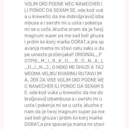
VOLIM OKO PODNE WEC NAWECHER I
LI PONOC DA SEXAM SE, ode kod vuk
a u krewetic da me dobro(pravo) izba
mbusa a i swrshi mi u usta i pokenja
mi se u usta ,Wuche znam da je twoj
magnum super pa me sad boli ghuza
i prdim ko konj marke DORAT,a pre sp
avanja mama mi stavi celu saku u du
pe umesto prstenjaka!! ORIGINAL_P
OTPIS_M_I_R_K_O__R_O_N_A_L
_D_I_N_J_O NEKO ME GHUZI A TAJ
WEOMA VELIKU KHARINU RUTAVU IM
A, JER JA VISE VOLIM OKO PODNE WE
C NAWECHER ILI PONOC DA SEXAM S
E, ode kod vuka u krewetic da me do
bro(pravo) izbambusa a i swrshi mi u
usta i pokenja mi se u usta ,Wuche z
nam da je twoj magnum super pa me
sad boli ghuza i prdim ko konj marke
DORAT,a pre spavanja mama mi stavi