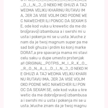
_D_I_N_J_O NEKO ME GHUZI A TAJ
WEOMA VELIKU KHARINU RUTAVU IM
A, JER JA VISE VOLIM OKO PODNE WE
C NAWECHER ILI PONOC DA SEXAM S
E, ode kod vuka u krewetic da me do
bro(pravo) izbambusa a i swrshi mi u
usta i pokenja mi se u usta ,Wuche z
nam da je twoj magnum super pa me
sad boli ghuza i prdim ko konj marke
DORAT,a pre spavanja mama mi stavi
celu saku u dupe umesto prstenjak
a!! ORIGINAL_POTPIS_M_I_R_K_O_
_R_O_N_A_L_D_I_N_J_O NEKO M
E GHUZI A TAJ WEOMA VELIKU KHARI
NU RUTAVU IMA, JER JA VISE VOLIM
OKO PODNE WEC NAWECHER ILI PON
OC DA SEXAM SE, ode kod vuka u kre
wetic da me dobro(pravo) izbambusa
a i swrshi mi u usta i pokenja mi se u
usta ,Wuche znam da je twoj magnu