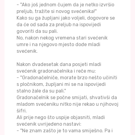
- "Ako još jednom čujem da je netko izvršio
preljub, tražite si novog svećenika!"
Kako su ga župljani jako voljeli, dogovore se
da će od sada za preljub na ispovijedi
govoriti da su pali.
No, nakon nekog vremena stari svećenik
umre i na njegovo mjesto dođe mladi
svećenik.
Nakon dvadesetak dana posjeti mladi
svećenik gradonačelnika i reče mu:
- "Gradonačelniče, morate brzo nešto učiniti
s pločnikom, župljani mi se na ispovijedi
stalno žale da su pali."
Gradonačelnik se počne smijati, shvativši da
mladom svećeniku nitko nije rekao u njihovoj
šifri.
Ali prije nego što uspije objasniti, mladi
svećenik uvrijeđeno nastavi:
- "Ne znam zašto je to vama smiješno. Pa i