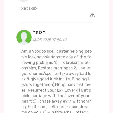
xaxaxax
DRIZO
18.03.2025 07:40:42
Am a voodoo spell caster helping peo
ple looking solutions to any of the fo
llowing problems 1) I fix broken relati
onships, Restore marriages 2) I have
got charms/spell to take away bad lu
ck & give good luck in life, Binding L
overs together 3) Bring back lost lov
es, Resurrect your Ex- Lover 4) Get q
uick marriage with the lover of your
heart 5) I chase away evil/ witchcraf
t, ghost, bad spell, curses, bad drea
ms on you. 6) Win Powerball lottery