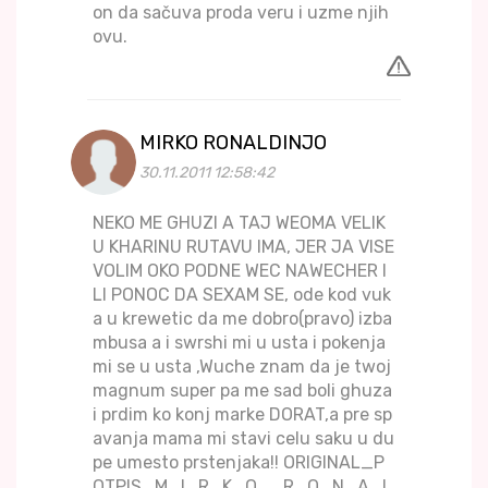
on da sačuva proda veru i uzme njih
ovu.
MIRKO RONALDINJO
30.11.2011 12:58:42
NEKO ME GHUZI A TAJ WEOMA VELIK
U KHARINU RUTAVU IMA, JER JA VISE
VOLIM OKO PODNE WEC NAWECHER I
LI PONOC DA SEXAM SE, ode kod vuk
a u krewetic da me dobro(pravo) izba
mbusa a i swrshi mi u usta i pokenja
mi se u usta ,Wuche znam da je twoj
magnum super pa me sad boli ghuza
i prdim ko konj marke DORAT,a pre sp
avanja mama mi stavi celu saku u du
pe umesto prstenjaka!! ORIGINAL_P
OTPIS_M_I_R_K_O__R_O_N_A_L