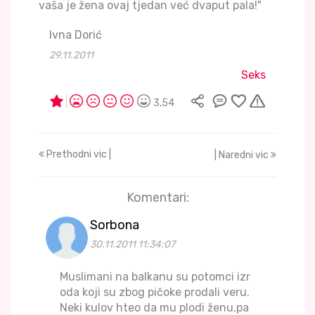
vaša je žena ovaj tjedan već dvaput pala!"
Ivna Dorić
29.11.2011
Seks
3,54
Prethodni vic |
| Naredni vic
Komentari:
Sorbona
30.11.2011 11:34:07
Muslimani na balkanu su potomci izr
oda koji su zbog pičoke prodali veru.
Neki kulov hteo da mu plodi ženu,pa