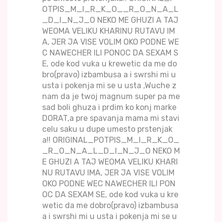
OTPIS_M_I_R_K_O__R_O_N_A_L
_D_I_N_J_O NEKO ME GHUZI A TAJ
WEOMA VELIKU KHARINU RUTAVU IM
A, JER JA VISE VOLIM OKO PODNE WE
C NAWECHER ILI PONOC DA SEXAM S
E, ode kod vuka u krewetic da me do
bro(pravo) izbambusa a i swrshi mi u
usta i pokenja mi se u usta ,Wuche z
nam da je twoj magnum super pa me
sad boli ghuza i prdim ko konj marke
DORAT,a pre spavanja mama mi stavi
celu saku u dupe umesto prstenjak
a!! ORIGINAL_POTPIS_M_I_R_K_O_
_R_O_N_A_L_D_I_N_J_O NEKO M
E GHUZI A TAJ WEOMA VELIKU KHARI
NU RUTAVU IMA, JER JA VISE VOLIM
OKO PODNE WEC NAWECHER ILI PON
OC DA SEXAM SE, ode kod vuka u kre
wetic da me dobro(pravo) izbambusa
a i swrshi mi u usta i pokenja mi se u