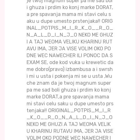
je twoj magnum super pa me sad bol
i ghuza i prdim ko konj marke DORAT,
a pre spavanja mama mi stavi celu s
aku u dupe umesto prstenjaka!! ORIG
INAL_POTPIS_M_I_R_K_O__R_O_
N_A_L_D_I_N_J_O NEKO ME GHUZ
I A TAJ WEOMA VELIKU KHARINU RUT
AVU IMA, JER JA VISE VOLIM OKO PO
DNE WEC NAWECHER ILI PONOC DA S
EXAM SE, ode kod vuka u krewetic da
me dobro(pravo) izbambusa a i swrsh
i mi u usta i pokenja mi se u usta ,Wu
che znam da je twoj magnum super
pa me sad boli ghuza i prdim ko konj
marke DORAT,a pre spavanja mama
mi stavi celu saku u dupe umesto prs
tenjaka!! ORIGINAL_POTPIS_M_I_R
_K_O__R_O_N_A_L_D_I_N_J_O
NEKO ME GHUZI A TAJ WEOMA VELIK
U KHARINU RUTAVU IMA, JER JA VISE
VOLIM OKO PODNE WEC NAWECHER I