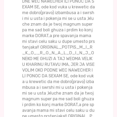
DNE WEC NAWECHER ILI PONOC DA S
EXAM SE, ode kod vuka u krewetic da
me dobro(pravo) izbambusa a i swrsh
i mi u usta i pokenja mi se u usta ,Wu
che znam da je twoj magnum super
pa me sad boli ghuza i prdim ko konj
marke DORAT,a pre spavanja mama
mi stavi celu saku u dupe umesto prs
tenjaka!! ORIGINAL_POTPIS_M_I_R
_K_O__R_O_N_A_L_D_I_N_J_O
NEKO ME GHUZI A TAJ WEOMA VELIK
U KHARINU RUTAVU IMA, JER JA VISE
VOLIM OKO PODNE WEC NAWECHER I
LI PONOC DA SEXAM SE, ode kod vuk
a u krewetic da me dobro(pravo) izba
mbusa a i swrshi mi u usta i pokenja
mi se u usta ,Wuche znam da je twoj
magnum super pa me sad boli ghuza
i prdim ko konj marke DORAT,a pre sp
avanja mama mi stavi celu saku u du
pe umesto prstenjaka!! ORIGINAL_P