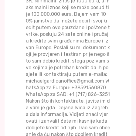
3%. Minimalni iznos je 1000 eura, a m
aksimalni iznos koji se može posuditi
je 100.000.000 eura. Dajem vam 10
0% jamstvo da možete dobiti svoj kr
edit putem ove pouzdane i poštene t
vrtke, posluju 24 sata online i pružaj
u kredite svim građanima Europe i iz
van Europe. Poslali su mi dokument k
oji je provjeren i testiran prije nego š
to sam dobio kredit, stoga pozivam s
ve kojima je potreban kredit da ih po
sjete ili kontaktiraju putem e-maila:
michaelgardloanoffice@gmail.com W
hatsApp za Europu: +38591560870
WhatsApp za SAD: +1 (717) 826-3251
Nakon što ih kontaktirate, javite im d
a vam je gđa. Dejana Ivica iz Zagreb
a dala informacije. Vidjeti znači vjer
ovati i zahvalit ćete mi kasnije kada
dobijete kredit od njih. Dao sam obeć
anje da ću nakon što dobijem kredit