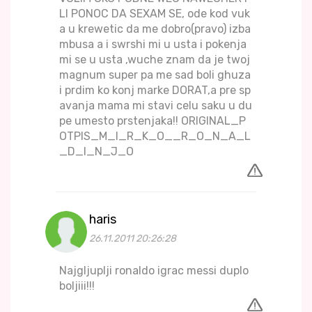
LI PONOC DA SEXAM SE, ode kod vuk
a u krewetic da me dobro(pravo) izba
mbusa a i swrshi mi u usta i pokenja
mi se u usta ,wuche znam da je twoj
magnum super pa me sad boli ghuza
i prdim ko konj marke DORAT,a pre sp
avanja mama mi stavi celu saku u du
pe umesto prstenjaka!! ORIGINAL_P
OTPIS_M_I_R_K_O__R_O_N_A_L
_D_I_N_J_O
haris
26.11.2011 20:26:28
Najgljuplji ronaldo igrac messi duplo
boljiii!!!