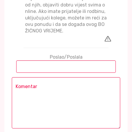
od njih, objaviti dobru vijest svima o
nline. Ako imate prijatelje ili rodbinu,
uključujući kolege, možete im reći za
ovu ponudu i da se događa ovog BO
ŽIĆNOG VRIJEME.
Poslao/Poslala