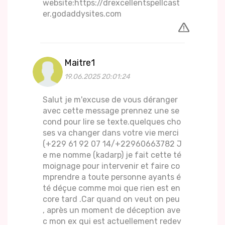
website:https://drexcellentspellcast
er.godaddysites.com
Maitre1
19.06.2025 20:01:24
Salut je m'excuse de vous déranger
avec cette message prennez une se
cond pour lire se texte.quelques cho
ses va changer dans votre vie merci
(+229 61 92 07 14/+22960663782 J
e me nomme (kadarp) je fait cette té
moignage pour intervenir et faire co
mprendre a toute personne ayants é
té déçue comme moi que rien est en
core tard .Car quand on veut on peu
, après un moment de déception ave
c mon ex qui est actuellement redev