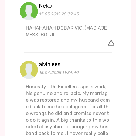
Neko
15.05.2012 20:32:45
HAHAHAHAH DOBAR VIC ;)MAD AJE
MESSI BOLJI
alvinlees
15.04.2025 11:34:49
Honestly... Dr. Excellent spells work,
his genuine and reliable. My marriag
e was restored and my husband cam
e back to me he apologized for all th
e wrongs he did and promise never t
o do it again. A big thanks to this wo
nderful psychic for bringing my hus
band back to me.. I never really belie