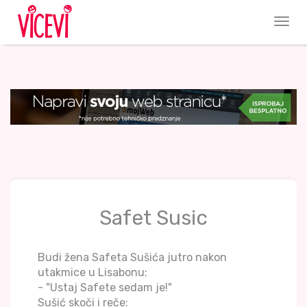
Safet Susic
Budi žena Safeta Sušića jutro nakon
utakmice u Lisabonu:
- "Ustaj Safete sedam je!"
Sušić skoči i reče: