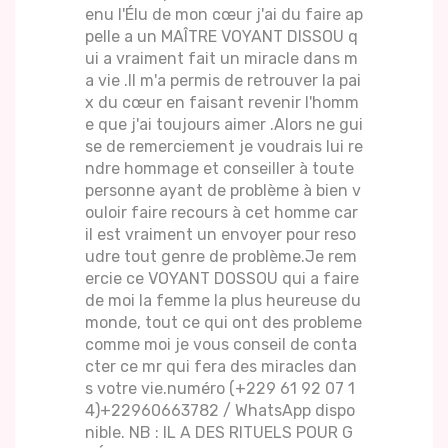
enu l'Élu de mon cœur j'ai du faire ap
pelle a un MAÎTRE VOYANT DISSOU q
ui a vraiment fait un miracle dans m
a vie .Il m'a permis de retrouver la pai
x du cœur en faisant revenir l'homm
e que j'ai toujours aimer .Alors ne gui
se de remerciement je voudrais lui re
ndre hommage et conseiller à toute
personne ayant de problème à bien v
ouloir faire recours à cet homme car
il est vraiment un envoyer pour reso
udre tout genre de problème.Je rem
ercie ce VOYANT DOSSOU qui a faire
de moi la femme la plus heureuse du
monde, tout ce qui ont des probleme
comme moi je vous conseil de conta
cter ce mr qui fera des miracles dan
s votre vie.numéro (+229 61 92 07 1
4)+22960663782 / WhatsApp dispo
nible. NB : IL A DES RITUELS POUR G