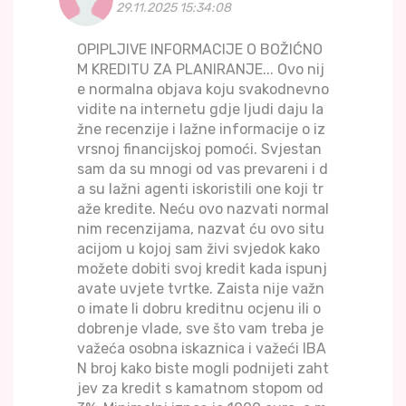
29.11.2025 15:34:08
OPIPLJIVE INFORMACIJE O BOŽIĆNO
M KREDITU ZA PLANIRANJE... Ovo nij
e normalna objava koju svakodnevno
vidite na internetu gdje ljudi daju la
žne recenzije i lažne informacije o iz
vrsnoj financijskoj pomoći. Svjestan
sam da su mnogi od vas prevareni i d
a su lažni agenti iskoristili one koji tr
aže kredite. Neću ovo nazvati normal
nim recenzijama, nazvat ću ovo situ
acijom u kojoj sam živi svjedok kako
možete dobiti svoj kredit kada ispunj
avate uvjete tvrtke. Zaista nije važn
o imate li dobru kreditnu ocjenu ili o
dobrenje vlade, sve što vam treba je
važeća osobna iskaznica i važeći IBA
N broj kako biste mogli podnijeti zaht
jev za kredit s kamatnom stopom od