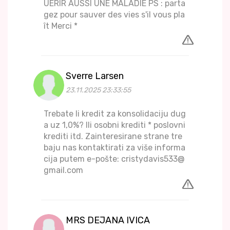
UÉRIR AUSSI UNE MALADIE PS : parta
gez pour sauver des vies s'il vous pla
ît Merci *
Sverre Larsen
23.11.2025 23:33:55
Trebate li kredit za konsolidaciju dug
a uz 1,0%? Ili osobni krediti * poslovni
krediti itd. Zainteresirane strane tre
baju nas kontaktirati za više informa
cija putem e-pošte: cristydavis533@
gmail.com
MRS DEJANA IVICA