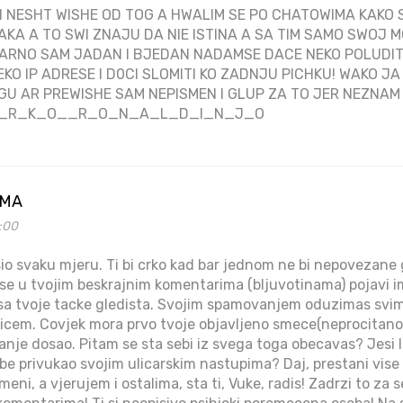
 NESHT WISHE OD TOG A HWALIM SE PO CHATOWIMA KAKO
AKA A TO SWI ZNAJU DA NIE ISTINA A SA TIM SAMO SWO
WARNO SAM JADAN I BJEDAN NADAMSE DACE NEKO POLUDITI 
KO IP ADRESE I D0CI SLOMITI KO ZADNJU PICHKU! WAKO J
U AR PREWISHE SAM NEPISMEN I GLUP ZA TO JER NEZNAM 
_I_R_K_O__R_O_N_A_L_D_I_N_J_O
AMA
2:00
rsio svaku mjeru. Ti bi crko kad bar jednom ne bi nepovezane
a se u tvojim beskrajnim komentarima (bljuvotinama) pojavi im
ko sa tvoje tacke gledista. Svojim spamovanjem oduzimas sv
icem. Covjek mora prvo tvoje objavljeno smece(neprocitano,
isanje dosao. Pitam se sta sebi iz svega toga obecavas? Jesi l
e privukao svojim ulicarskim nastupima? Daj, prestani vise s
meni, a vjerujem i ostalima, sta ti, Vuke, radis! Zadrzi to za 