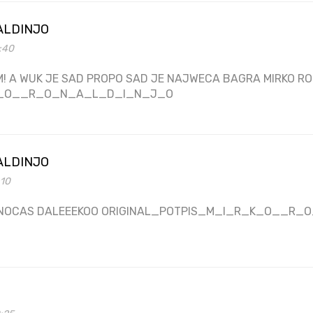
ALDINJO
2:40
! A WUK JE SAD PROPO SAD JE NAJWECA BAGRA MIRKO RO
K_O__R_O_N_A_L_D_I_N_J_O
ALDINJO
:10
 NOCAS DALEEEKOO ORIGINAL_POTPIS_M_I_R_K_O__R