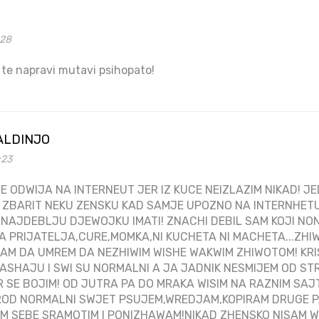
:28
o te napravi mutavi psihopato!
ALDINJO
:23
E ODWIJA NA INTERNEUT JER IZ KUCE NEIZLAZIM NIKAD! J
 ZBARIT NEKU ZENSKU KAD SAMJE UPOZNO NA INTERNHETU
 NAJDEBLJU DJEWOJKU IMATI! ZNACHI DEBIL SAM KOJI NO
A PRIJATELJA,CURE,MOMKA,NI KUCHETA NI MACHETA...ZHI
AM DA UMREM DA NEZHIWIM WISHE WAKWIM ZHIWOTOM! KR
ASHAJU I SWI SU NORMALNI A JA JADNIK NESMIJEM OD ST
R SE BOJIM! OD JUTRA PA DO MRAKA WISIM NA RAZNIM S
OD NORMALNI SWJET PSUJEM,WREDJAM,KOPIRAM DRUGE PA
 SEBE SRAMOTIM I PONIZHAWAM!NIKAD ZHENSKO NISAM WI