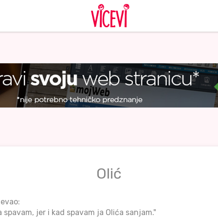
Olić
jevao:
a spavam, jer i kad spavam ja Olića sanjam."