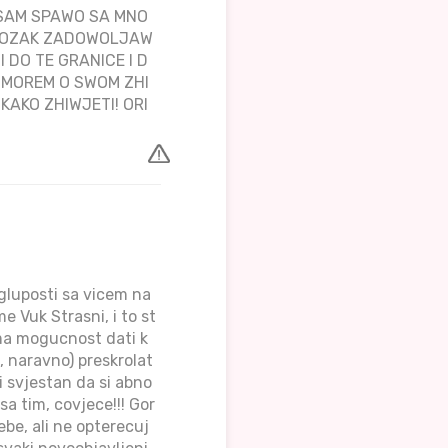
 SAM SPAWO SA MNO
J MOZAK ZADOWOLJAW
DO TE GRANICE I D
A MOREM O SWOM ZHI
KAKO ZHIWJETI! ORI
 gluposti sa vicem na
e Vuk Strasni, i to st
ima mogucnost dati k
 naravno) preskrolat
i svjestan da si abno
a tim, covjece!!! Gor
sebe, ali ne opterecuj