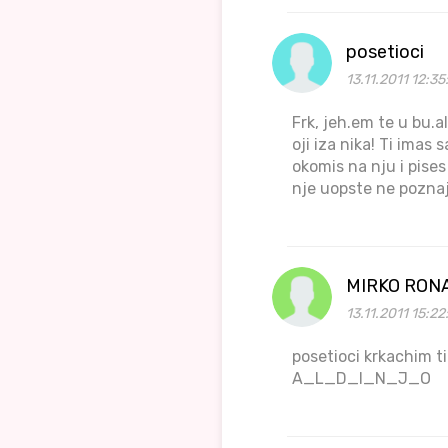
posetioci
13.11.2011 12:35
Frk, jeh.em te u bu.
oji iza nika! Ti imas 
okomis na nju i pises
nje uopste ne poznaj
MIRKO RON
13.11.2011 15:22
posetioci krkachim
A_L_D_I_N_J_O