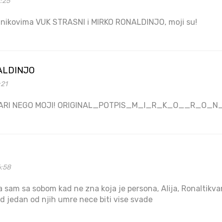
0:25
 nikovima VUK STRASNI i MIRKO RONALDINJO, moji su!
ALDINJO
:21
TARI NEGO MOJI! ORIGINAL_POTPIS_M_I_R_K_O__R_O_
6:58
a sam sa sobom kad ne zna koja je persona, Alija, Ronaltikvan
d jedan od njih umre nece biti vise svade