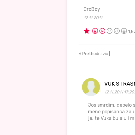
CroBoy
12.11.2011
1,5
Prethodni vic |
VUK STRAS
12.11.2011 17:20
Jos smrdim, debelo s
mene popisanca zauz
je.ite Vuka bu.alu i