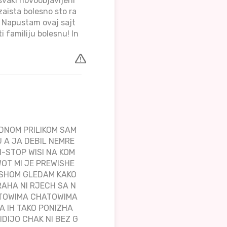
svaki novoobjavljeni
 zaista bolesno sto ra
. Napustam ovaj sajt
i familiju bolesnu! In
EDNOM PRILIKOM SAM
 A JA DEBIL NEMRE
N-STOP WISI NA KOM
WOT MI JE PREWISHE
ISHOM GLEDAM KAKO
RAHA NI RJECH SA N
AJTOWIMA CHATOWIMA
 IH TAKO PONIZHA
DIJO CHAK NI BEZ G