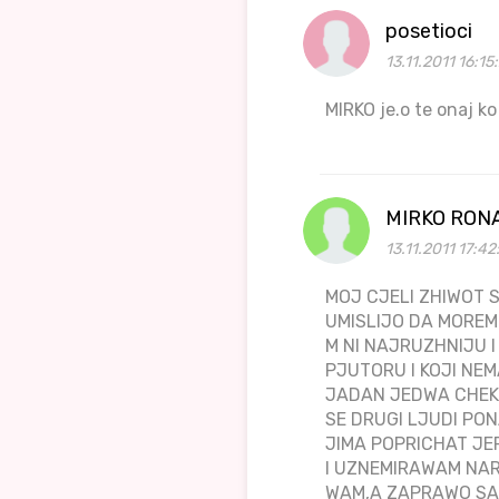
posetioci
13.11.2011 16:15
MIRKO je.o te onaj k
MIRKO RON
13.11.2011 17:42
MOJ CJELI ZHIWOT S
UMISLIJO DA MOREM
M NI NAJRUZHNIJU I
PJUTORU I KOJI NEM
JADAN JEDWA CHEK
SE DRUGI LJUDI PON
JIMA POPRICHAT JE
I UZNEMIRAWAM NAR
WAM,A ZAPRAWO SAM