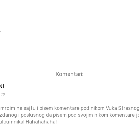
7
Komentari:
NI
:19
mrdim na sajtu i pisem komentare pod nikom Vuka Strasnog. 
danog i poslusnog da pisem pod svojim nikom komentare jos 
 maloumnika! Hahahahaha!