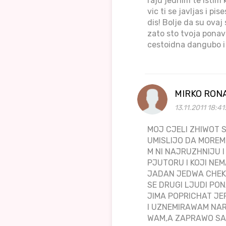
raju jednim te istim
vic ti se javljas i p
dis! Bolje da su ova
zato sto tvoja ponavl
cestoidna dangubo i 
MIRKO RON
13.11.2011 18:4
MOJ CJELI ZHIWOT S
UMISLIJO DA MOREM
M NI NAJRUZHNIJU I
PJUTORU I KOJI NEM
JADAN JEDWA CHEK
SE DRUGI LJUDI PON
JIMA POPRICHAT JE
I UZNEMIRAWAM NAR
WAM,A ZAPRAWO SAM