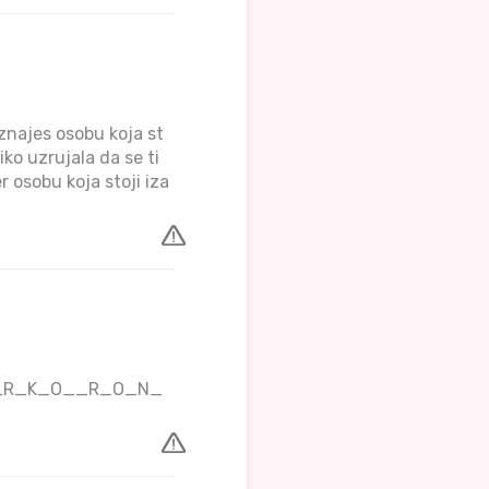
znajes osobu koja st
liko uzrujala da se ti
r osobu koja stoji iza
_M_I_R_K_O__R_O_N_