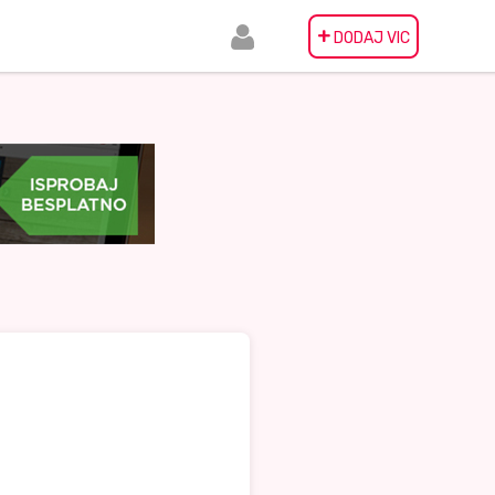
+
DODAJ VIC