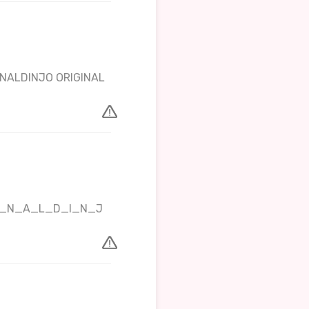
NALDINJO ORIGINAL
_O_N_A_L_D_I_N_J