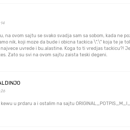
:14
alu, na ovom sajtu se svako svadja sam sa sobom, kada ne po
samo nik, koji moze da bude i obicna tackica \".\" koja te je to
 najvece uvrede i bu.alastine. Koga to ti vredjas tackicu?! Je
es. Zato su svi na ovom sajtu zaista teski degeni.
ALDINJO
:26
 ti kewu u prdaru a i ostalim na sajtu ORIGINAL_POTPIS