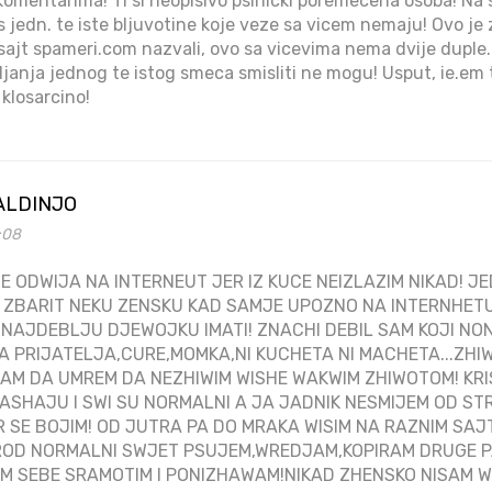
 komentarima! Ti si neopisivo psihicki poremecena osoba! Na 
ises jedn. te iste bljuvotine koje veze sa vicem nemaju! Ovo je
j sajt spameri.com nazvali, ovo sa vicevima nema dvije duple
janja jednog te istog smeca smisliti ne mogu! Usput, ie.em t
klosarcino!
ALDINJO
1:08
E ODWIJA NA INTERNEUT JER IZ KUCE NEIZLAZIM NIKAD! J
 ZBARIT NEKU ZENSKU KAD SAMJE UPOZNO NA INTERNHETU
 NAJDEBLJU DJEWOJKU IMATI! ZNACHI DEBIL SAM KOJI NO
A PRIJATELJA,CURE,MOMKA,NI KUCHETA NI MACHETA...ZHI
AM DA UMREM DA NEZHIWIM WISHE WAKWIM ZHIWOTOM! KR
ASHAJU I SWI SU NORMALNI A JA JADNIK NESMIJEM OD ST
R SE BOJIM! OD JUTRA PA DO MRAKA WISIM NA RAZNIM S
OD NORMALNI SWJET PSUJEM,WREDJAM,KOPIRAM DRUGE PA
 SEBE SRAMOTIM I PONIZHAWAM!NIKAD ZHENSKO NISAM WI