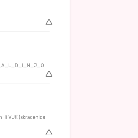
N_A_L_D_I_N_J_O
 ili VUK (skracenica