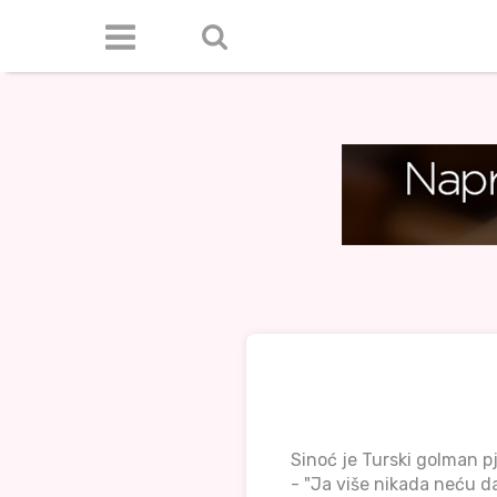
Sinoć je Turski golman p
- "Ja više nikada neću d