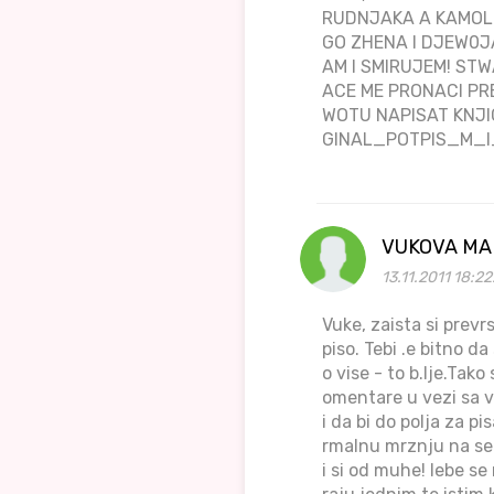
RUDNJAKA A KAMOLI
GO ZHENA I DJEW0J
AM I SMIRUJEM! ST
ACE ME PRONACI PRE
WOTU NAPISAT KNJIG
GINAL_POTPIS_M
VUKOVA M
13.11.2011 18:2
Vuke, zaista si prev
piso. Tebi .e bitno d
o vise - to b.lje.Ta
omentare u vezi sa v
i da bi do polja za p
rmalnu mrznju na seb
i si od muhe! Iebe se 