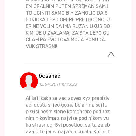
EM ORALNIM PUTEM SPREMAN SAM I
TO UCINITI SAMO BIH ZAMOLIO DA S
E DJOKA LEPO OPERE PRETHODNO, J
ER NE VOLIM DA IMA RUZAN UKUS D0
K MI JE U ZVALAMA. ZAISTA LEPO CU
CLAM PA EVO I OVA MOJA PONUDA.
VUK STRASNI!
bosanac
12.04.2011 10:13:23
Alija il kako se vec zoves xyz prepisiv
ac, dosta si jeo go.na bolan na sajtu
pisuci besmislene komentare pod raz
nim nikovima a najvise pod nikom vu
ka strasnog. Svi posetioci sajta za.eb
avaju te jer si najveca bu.ala. Koji si t