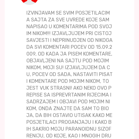
IZVINJAVAM SE SVIM POSJETILACIM
A SAJTA ZA SVE UVREDE KOJE SAM
NAPISAO U KOMENTARIMA POD SVOJ
IM NIKOM!!! IZJAVLJUJEM PRI CISTOJ
SAVJESTI I NEPRINUDJEN OD NIKOGA
DA SVI KOMENTARI POCEV OD 15.09.2
009, OD KADA JA PISEM KOMENTARE,
OBJAVLJENI NA SAJTU POD MOJIM
NIKOM, MOJI SU! IZJAVLJUJEM DA C
U, POCEV OD SADA, NASTAVITI PISAT
I KOMENTARE POD MOJIM NIKOM, TO
JEST VUK STRASNI! AKO NEKO OVO P
REPISE SA ISPREVRTANIM RIJECIMA I
SADRZAJEM I OBJAVI POD MOJIM NI
KOM, ONDA ZNAJTE DA SAM TO BIO
JA, DA BIH OSTAVIO UTISAK KAKO ME
POSJETILACI PROGANJAJU I KAKO B
IH SAKRIO MOJU PARANOIDNU SIZOF
RENIJU, OD KOJE, KAO I MNOGIH DRU