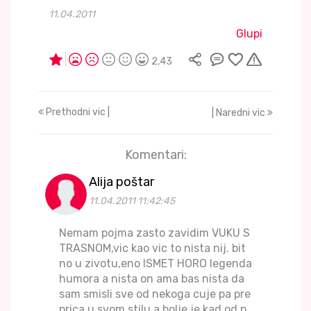
11.04.2011
Glupi
2,43
Prethodni vic |
| Naredni vic
Komentari:
Alija poštar
11.04.2011 11:42:45
Nemam pojma zasto zavidim VUKU S
TRASNOM,vic kao vic to nista nij. bit
no u zivotu,eno ISMET HORO legenda
humora a nista on ama bas nista da
sam smisli sve od nekoga cuje pa pre
prica u svom stilu a bolje je kad od n