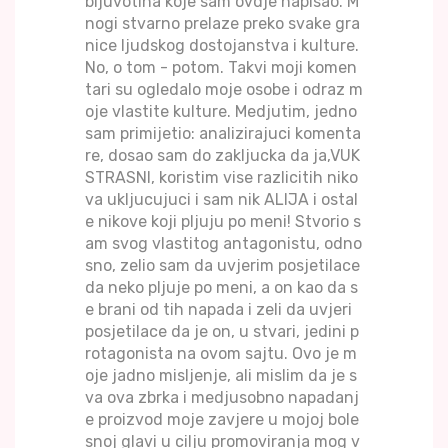
bljuvotina koje sam ovdje napisao. M
nogi stvarno prelaze preko svake gra
nice ljudskog dostojanstva i kulture.
No, o tom - potom. Takvi moji komen
tari su ogledalo moje osobe i odraz m
oje vlastite kulture. Medjutim, jedno
sam primijetio: analizirajuci komenta
re, dosao sam do zakljucka da ja,VUK
STRASNI, koristim vise razlicitih niko
va ukljucujuci i sam nik ALIJA i ostal
e nikove koji pljuju po meni! Stvorio s
am svog vlastitog antagonistu, odno
sno, zelio sam da uvjerim posjetilace
da neko pljuje po meni, a on kao da s
e brani od tih napada i zeli da uvjeri
posjetilace da je on, u stvari, jedini p
rotagonista na ovom sajtu. Ovo je m
oje jadno misljenje, ali mislim da je s
va ova zbrka i medjusobno napadanj
e proizvod moje zavjere u mojoj bole
snoj glavi u cilju promoviranja mog v