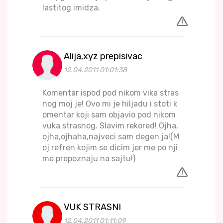
lastitog imidza.
Alija,xyz prepisivac
12.04.2011 01:01:38
Komentar ispod pod nikom vika stras
nog moj je! Ovo mi je hiljadu i stoti k
omentar koji sam objavio pod nikom
vuka strasnog. Slavim rekored! Ojha,
ojha,ojhaha,najveci sam degen ja!(M
oj refren kojim se dicim jer me po nji
me prepoznaju na sajtu!)
VUK STRASNI
12.04.2011 01:11:09