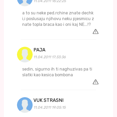
11.04.2011 16:22:25
a to su neke ped.rchine znate dechk
i,i poslusaju njihovu neku pjesmicu z
nate topla braca kao i oni kaj NE...!?
PAJA
11.04.2011 17:33:36
sedin, sigurno ih ti naghuzivas pa ti
slatki kao kesica bombona
VUK STRASNI
11.04.2011 19:05:15