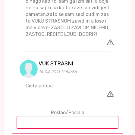
c nego kao fol sam ga izmisliti a ocje
ne na sajtu pa ko to kaze jao vidi jest
pametan,zato se sam sebi cudim zas
to VUKU STRASNOM zavidim a lose i
ma viceve! ZASTOO ZAVIDIM NICEMU,
ZASTOO, RECITE LJUDI DOBRI?!
VUK STRASNI
14.04.2011 11:54:56
Cista petica
Poslao/Poslala