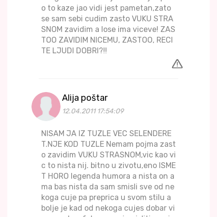
o to kaze jao vidi jest pametan,zato
se sam sebi cudim zasto VUKU STRA
SNOM zavidim a lose ima viceve! ZAS
TOO ZAVIDIM NICEMU, ZASTOO, RECI
TE LJUDI DOBRI?!!
Alija poštar
12.04.2011 17:54:09
NISAM JA IZ TUZLE VEC SELENDERE
T.NJE KOD TUZLE Nemam pojma zast
o zavidim VUKU STRASNOM,vic kao vi
c to nista nij. bitno u zivotu,eno ISME
T HORO legenda humora a nista on a
ma bas nista da sam smisli sve od ne
koga cuje pa preprica u svom stilu a
bolje je kad od nekoga cujes dobar vi