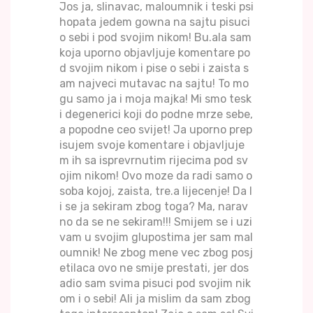
Jos ja, slinavac, maloumnik i teski psi
hopata jedem gowna na sajtu pisuci
o sebi i pod svojim nikom! Bu.ala sam
koja uporno objavljuje komentare po
d svojim nikom i pise o sebi i zaista s
am najveci mutavac na sajtu! To mo
gu samo ja i moja majka! Mi smo tesk
i degenerici koji do podne mrze sebe,
a popodne ceo svijet! Ja uporno prep
isujem svoje komentare i objavljuje
m ih sa isprevrnutim rijecima pod sv
ojim nikom! Ovo moze da radi samo o
soba kojoj, zaista, tre.a lijecenje! Da l
i se ja sekiram zbog toga? Ma, narav
no da se ne sekiram!!! Smijem se i uzi
vam u svojim glupostima jer sam mal
oumnik! Ne zbog mene vec zbog posj
etilaca ovo ne smije prestati, jer dos
adio sam svima pisuci pod svojim nik
om i o sebi! Ali ja mislim da sam zbog