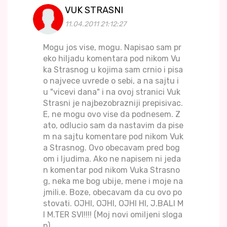
VUK STRASNI
11.04.2011 21:12:27
Mogu jos vise, mogu. Napisao sam pr
eko hiljadu komentara pod nikom Vu
ka Strasnog u kojima sam crnio i pisa
o najvece uvrede o sebi, a na sajtu i
u "vicevi dana" i na ovoj stranici Vuk
Strasni je najbezobrazniji prepisivac.
E, ne mogu ovo vise da podnesem. Z
ato, odlucio sam da nastavim da pise
m na sajtu komentare pod nikom Vuk
a Strasnog. Ovo obecavam pred bog
om i ljudima. Ako ne napisem ni jeda
n komentar pod nikom Vuka Strasno
g, neka me bog ubije, mene i moje na
jmili.e. Boze, obecavam da cu ovo po
stovati. OJHI, OJHI, OJHI HI, J.BALI M
I M.TER SVI!!!! (Moj novi omiljeni sloga
n)