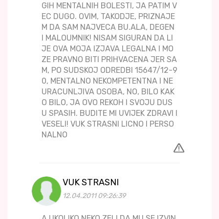
GIH MENTALNIH BOLESTI, JA PATIM V
EC DUGO. OVIM, TAKODJE, PRIZNAJE
M DA SAM NAJVECA BU.ALA, DEGEN
I MALOUMNIK! NISAM SIGURAN DA LI
JE OVA MOJA IZJAVA LEGALNA I MO
ZE PRAVNO BITI PRIHVACENA JER SA
M, PO SUDSKOJ ODREDBI 15647/12-9
0, MENTALNO NEKOMPETENTNA I NE
URACUNLJIVA OSOBA, NO, BILO KAK
O BILO, JA OVO REKOH I SVOJU DUS
U SPASIH. BUDITE MI UVIJEK ZDRAVI I
VESELI! VUK STRASNI LICNO I PERSO
NALNO
VUK STRASNI
12.04.2011 09:26:39
A UKOLIKO NEKO ZELI DA MU SE IZVIN