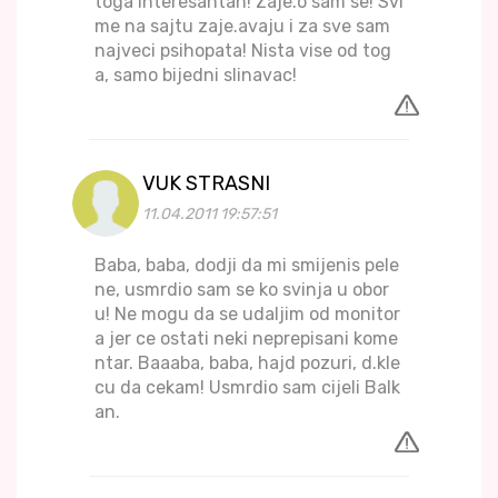
toga interesantan! Zaje.o sam se! Svi
me na sajtu zaje.avaju i za sve sam
najveci psihopata! Nista vise od tog
a, samo bijedni slinavac!
VUK STRASNI
11.04.2011 19:57:51
Baba, baba, dodji da mi smijenis pele
ne, usmrdio sam se ko svinja u obor
u! Ne mogu da se udaljim od monitor
a jer ce ostati neki neprepisani kome
ntar. Baaaba, baba, hajd pozuri, d.kle
cu da cekam! Usmrdio sam cijeli Balk
an.