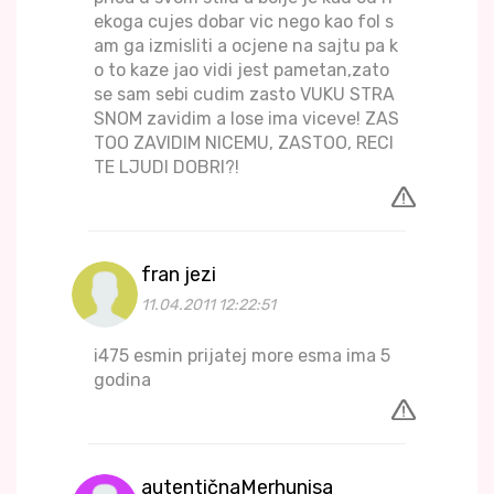
ekoga cujes dobar vic nego kao fol s
am ga izmisliti a ocjene na sajtu pa k
o to kaze jao vidi jest pametan,zato
se sam sebi cudim zasto VUKU STRA
SNOM zavidim a lose ima viceve! ZAS
TOO ZAVIDIM NICEMU, ZASTOO, RECI
TE LJUDI DOBRI?!
fran jezi
11.04.2011 12:22:51
i475 esmin prijatej more esma ima 5
godina
autentičnaMerhunisa