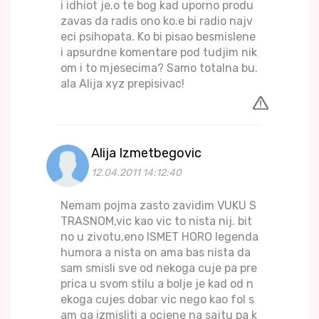
i idhiot je.o te bog kad uporno produ
zavas da radis ono ko.e bi radio najv
eci psihopata. Ko bi pisao besmislene
i apsurdne komentare pod tudjim nik
om i to mjesecima? Samo totalna bu.
ala Alija xyz prepisivac!
Alija Izmetbegovic
12.04.2011 14:12:40
Nemam pojma zasto zavidim VUKU S
TRASNOM,vic kao vic to nista nij. bit
no u zivotu,eno ISMET HORO legenda
humora a nista on ama bas nista da
sam smisli sve od nekoga cuje pa pre
prica u svom stilu a bolje je kad od n
ekoga cujes dobar vic nego kao fol s
am ga izmisliti a ocjene na sajtu pa k