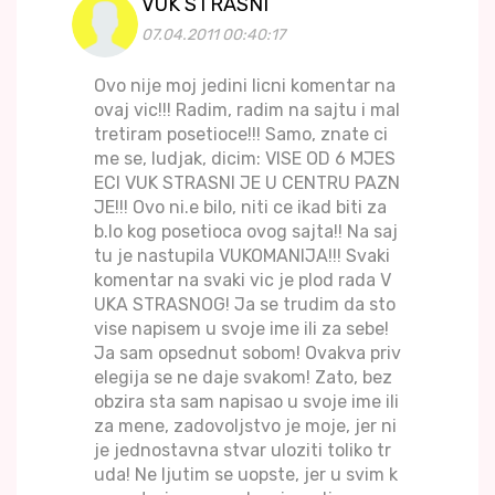
VUK STRASNI
07.04.2011 00:40:17
Ovo nije moj jedini licni komentar na
ovaj vic!!! Radim, radim na sajtu i mal
tretiram posetioce!!! Samo, znate ci
me se, ludjak, dicim: VISE OD 6 MJES
ECI VUK STRASNI JE U CENTRU PAZN
JE!!! Ovo ni.e bilo, niti ce ikad biti za
b.lo kog posetioca ovog sajta!! Na saj
tu je nastupila VUKOMANIJA!!! Svaki
komentar na svaki vic je plod rada V
UKA STRASNOG! Ja se trudim da sto
vise napisem u svoje ime ili za sebe!
Ja sam opsednut sobom! Ovakva priv
elegija se ne daje svakom! Zato, bez
obzira sta sam napisao u svoje ime ili
za mene, zadovoljstvo je moje, jer ni
je jednostavna stvar uloziti toliko tr
uda! Ne ljutim se uopste, jer u svim k