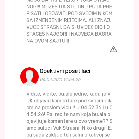
NOG!!! MOZES GA STOTINU PUTA PRE
PISATI I OBJAVITI POD SVOJIM NIKOM
SA IZMENJENIM RIJECIMA, ALI ZNAJ,
VUCE STRASNI, DA SI UVIJEK BIO I O
STACES NAJGORI I NAJVECA BAGRA
NA OVOM SAJTU!!!
Obektivni posetilaci
06.04.2011 14:54:26
Vidite, vidite, bu.ale jedne, kada je V
UK objavio komentare pod svojim nik
om na proslom vicu!!! U 04:52:36 i u 0
4:54:26! Pa, recite nam koja bu.ala o
bjavljuje komentare u ovo vreme?? S
amo suludi Vuk Strasni! Niko drugi. E,
pa sada zakljucite i sami o kakvoj se