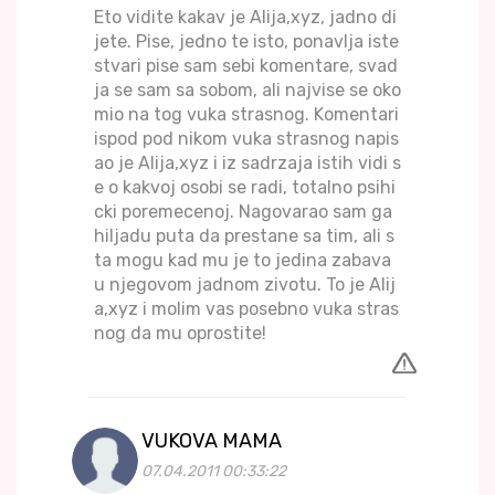
Eto vidite kakav je Alija,xyz, jadno di
jete. Pise, jedno te isto, ponavlja iste
stvari pise sam sebi komentare, svad
ja se sam sa sobom, ali najvise se oko
mio na tog vuka strasnog. Komentari
ispod pod nikom vuka strasnog napis
ao je Alija,xyz i iz sadrzaja istih vidi s
e o kakvoj osobi se radi, totalno psihi
cki poremecenoj. Nagovarao sam ga
hiljadu puta da prestane sa tim, ali s
ta mogu kad mu je to jedina zabava
u njegovom jadnom zivotu. To je Alij
a,xyz i molim vas posebno vuka stras
nog da mu oprostite!
VUKOVA MAMA
07.04.2011 00:33:22