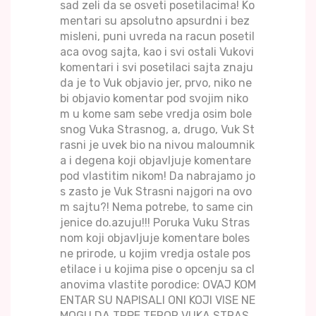
sad zeli da se osveti posetilacima! Ko
mentari su apsolutno apsurdni i bez
misleni, puni uvreda na racun posetil
aca ovog sajta, kao i svi ostali Vukovi
komentari i svi posetilaci sajta znaju
da je to Vuk objavio jer, prvo, niko ne
bi objavio komentar pod svojim niko
m u kome sam sebe vredja osim bole
snog Vuka Strasnog, a, drugo, Vuk St
rasni je uvek bio na nivou maloumnik
a i degena koji objavljuje komentare
pod vlastitim nikom! Da nabrajamo jo
s zasto je Vuk Strasni najgori na ovo
m sajtu?! Nema potrebe, to same cin
jenice do.azuju!!! Poruka Vuku Stras
nom koji objavljuje komentare boles
ne prirode, u kojim vredja ostale pos
etilace i u kojima pise o opcenju sa cl
anovima vlastite porodice: OVAJ KOM
ENTAR SU NAPISALI ONI KOJI VISE NE
MOGU DA TRPE TEROR VUKA STRAS