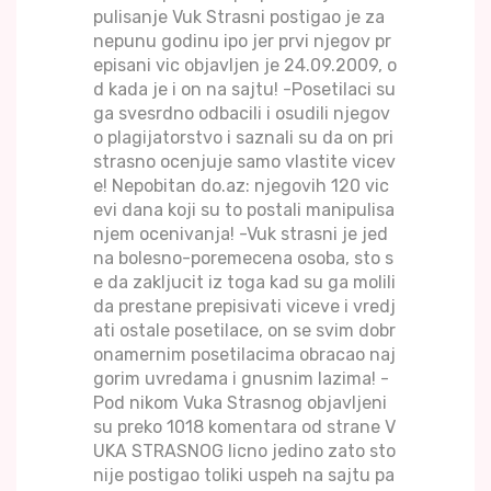
pulisanje Vuk Strasni postigao je za
nepunu godinu ipo jer prvi njegov pr
episani vic objavljen je 24.09.2009, o
d kada je i on na sajtu! -Posetilaci su
ga svesrdno odbacili i osudili njegov
o plagijatorstvo i saznali su da on pri
strasno ocenjuje samo vlastite vicev
e! Nepobitan do.az: njegovih 120 vic
evi dana koji su to postali manipulisa
njem ocenivanja! -Vuk strasni je jed
na bolesno-poremecena osoba, sto s
e da zakljucit iz toga kad su ga molili
da prestane prepisivati viceve i vredj
ati ostale posetilace, on se svim dobr
onamernim posetilacima obracao naj
gorim uvredama i gnusnim lazima! -
Pod nikom Vuka Strasnog objavljeni
su preko 1018 komentara od strane V
UKA STRASNOG licno jedino zato sto
nije postigao toliki uspeh na sajtu pa