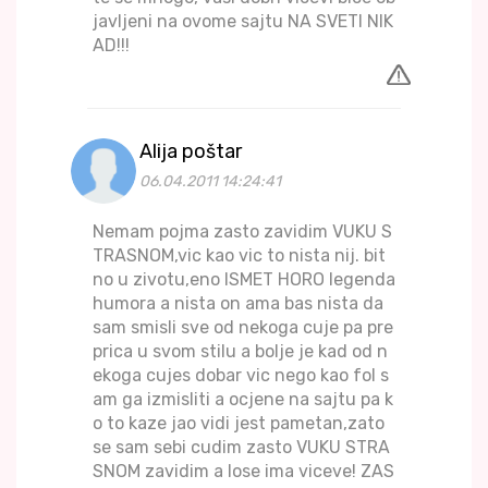
javljeni na ovome sajtu NA SVETI NIK
AD!!!
Alija poštar
06.04.2011 14:24:41
Nemam pojma zasto zavidim VUKU S
TRASNOM,vic kao vic to nista nij. bit
no u zivotu,eno ISMET HORO legenda
humora a nista on ama bas nista da
sam smisli sve od nekoga cuje pa pre
prica u svom stilu a bolje je kad od n
ekoga cujes dobar vic nego kao fol s
am ga izmisliti a ocjene na sajtu pa k
o to kaze jao vidi jest pametan,zato
se sam sebi cudim zasto VUKU STRA
SNOM zavidim a lose ima viceve! ZAS