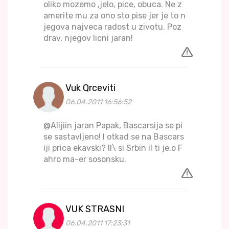
oliko mozemo ,jelo, pice, obuca. Ne z
amerite mu za ono sto pise jer je to n
jegova najveca radost u zivotu. Poz
drav, njegov licni jaran!
Vuk Qrceviti
06.04.2011 16:56:52
@Alijiin jaran Papak, Bascarsija se pi
se sastavljeno! I otkad se na Bascars
iji prica ekavski? Il\ si Srbin il ti je.o F
ahro ma-er sosonsku.
VUK STRASNI
06.04.2011 17:23:31