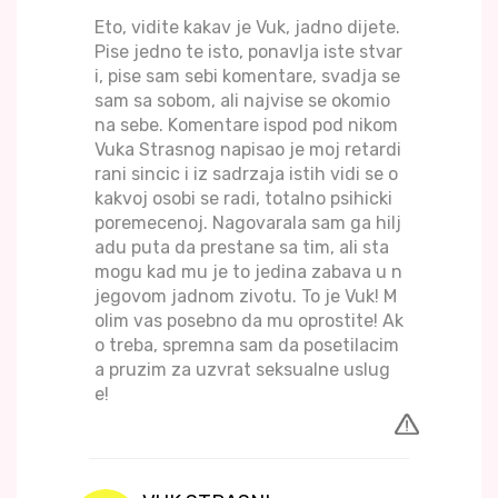
Eto, vidite kakav je Vuk, jadno dijete.
Pise jedno te isto, ponavlja iste stvar
i, pise sam sebi komentare, svadja se
sam sa sobom, ali najvise se okomio
na sebe. Komentare ispod pod nikom
Vuka Strasnog napisao je moj retardi
rani sincic i iz sadrzaja istih vidi se o
kakvoj osobi se radi, totalno psihicki
poremecenoj. Nagovarala sam ga hilj
adu puta da prestane sa tim, ali sta
mogu kad mu je to jedina zabava u n
jegovom jadnom zivotu. To je Vuk! M
olim vas posebno da mu oprostite! Ak
o treba, spremna sam da posetilacim
a pruzim za uzvrat seksualne uslug
e!