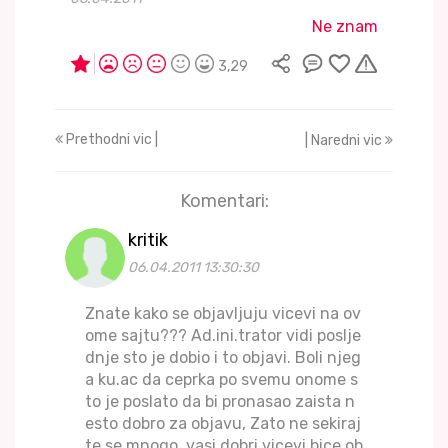
Ne znam
3,29
Prethodni vic |
| Naredni vic
Komentari:
kritik
06.04.2011 13:30:30
Znate kako se objavljuju vicevi na ov
ome sajtu??? Ad.ini.trator vidi poslje
dnje sto je dobio i to objavi. Boli njeg
a ku.ac da ceprka po svemu onome s
to je poslato da bi pronasao zaista n
esto dobro za objavu, Zato ne sekiraj
te se mnogo, vasi dobri vicevi bice ob