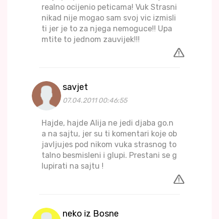
realno ocijenio peticama! Vuk Strasni
nikad nije mogao sam svoj vic izmisli
ti jer je to za njega nemoguce!! Upa
mtite to jednom zauvijek!!!
savjet
07.04.2011 00:46:55
Hajde, hajde Alija ne jedi djaba go.n
a na sajtu, jer su ti komentari koje ob
javljujes pod nikom vuka strasnog to
talno besmisleni i glupi. Prestani se g
lupirati na sajtu !
neko iz Bosne