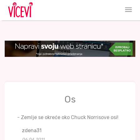
Os
- Zemlje se okreće oko Chuck Norrisove osi!
zdena31
06.04.2011