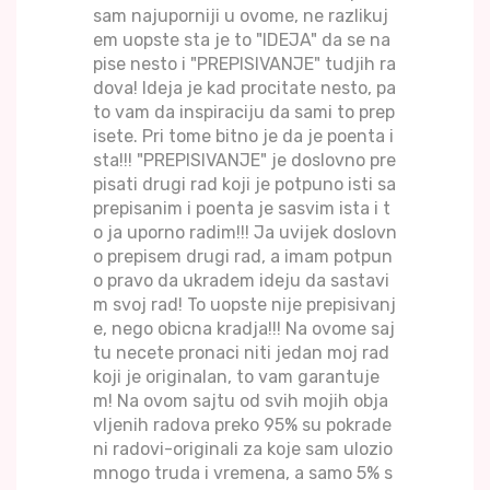
sam najuporniji u ovome, ne razlikuj
em uopste sta je to "IDEJA" da se na
pise nesto i "PREPISIVANJE" tudjih ra
dova! Ideja je kad procitate nesto, pa
to vam da inspiraciju da sami to prep
isete. Pri tome bitno je da je poenta i
sta!!! "PREPISIVANJE" je doslovno pre
pisati drugi rad koji je potpuno isti sa
prepisanim i poenta je sasvim ista i t
o ja uporno radim!!! Ja uvijek doslovn
o prepisem drugi rad, a imam potpun
o pravo da ukradem ideju da sastavi
m svoj rad! To uopste nije prepisivanj
e, nego obicna kradja!!! Na ovome saj
tu necete pronaci niti jedan moj rad
koji je originalan, to vam garantuje
m! Na ovom sajtu od svih mojih obja
vljenih radova preko 95% su pokrade
ni radovi-originali za koje sam ulozio
mnogo truda i vremena, a samo 5% s