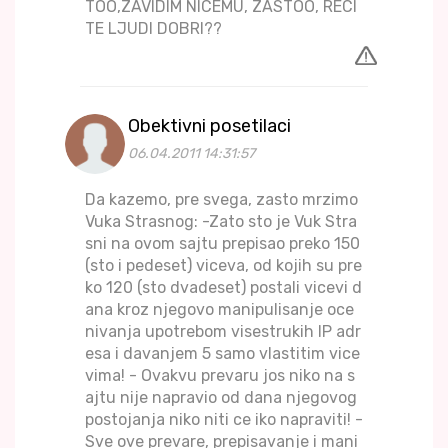
TOO,ZAVIDIM NICEMU, ZASTOO, RECI
TE LJUDI DOBRI??
Obektivni posetilaci
06.04.2011 14:31:57
Da kazemo, pre svega, zasto mrzimo
Vuka Strasnog: -Zato sto je Vuk Stra
sni na ovom sajtu prepisao preko 150
(sto i pedeset) viceva, od kojih su pre
ko 120 (sto dvadeset) postali vicevi d
ana kroz njegovo manipulisanje oce
nivanja upotrebom visestrukih IP adr
esa i davanjem 5 samo vlastitim vice
vima! - Ovakvu prevaru jos niko na s
ajtu nije napravio od dana njegovog
postojanja niko niti ce iko napraviti! -
Sve ove prevare, prepisavanje i mani