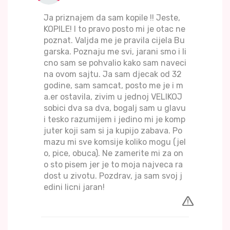
Ja priznajem da sam kopile !! Jeste,
KOPILE! I to pravo posto mi je otac ne
poznat. Valjda me je pravila cijela Bu
garska. Poznaju me svi, jarani smo i li
cno sam se pohvalio kako sam naveci
na ovom sajtu. Ja sam djecak od 32
godine, sam samcat, posto me je i m
a.er ostavila, zivim u jednoj VELIKOJ
sobici dva sa dva, bogalj sam u glavu
i tesko razumijem i jedino mi je komp
juter koji sam si ja kupijo zabava. Po
mazu mi sve komsije koliko mogu (jel
o, pice, obuca). Ne zamerite mi za on
o sto pisem jer je to moja najveca ra
dost u zivotu. Pozdrav, ja sam svoj j
edini licni jaran!