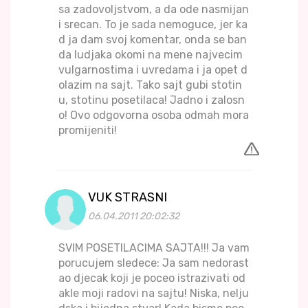
sa zadovoljstvom, a da ode nasmijan
i srecan. To je sada nemoguce, jer ka
d ja dam svoj komentar, onda se ban
da ludjaka okomi na mene najvecim
vulgarnostima i uvredama i ja opet d
olazim na sajt. Tako sajt gubi stotin
u, stotinu posetilaca! Jadno i zalosn
o! Ovo odgovorna osoba odmah mora
promijeniti!
VUK STRASNI
06.04.2011 20:02:32
SVIM POSETILACIMA SAJTA!!! Ja vam
porucujem sledece: Ja sam nedorast
ao djecak koji je poceo istrazivati od
akle moji radovi na sajtu! Niska, nelju