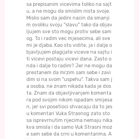
sa prepisanim vicevima toliko na sajt
u, a ne mogu da smislim nista svoje.
Mislio sam da jedini nacin da smanji
m ovoliku svoju "slavu" tako da objav
ljujem sve sto mogu protiv sebe sam
og. To i radim vec mjesecima, ali sve
mi je djaba. Kao sto vidite, ja i dalje o
bjavljujem plagijate viceve na sajtu i
ti vicevi postaju vicevi dana. Zasto o
nda i dalje to radim? Jer ne mogu da
prestanem da mrzim sam sebe i zavi
dim si na svom "uspehu". Takva sam j
a osoba, ne znam nikada kada je dos
ta. Znam da objavljivanjem komenta
ra pod svojim nikom ispadam smijesa
n, jer svi posetioci shvacaju da to jes
u komentari Vuka Strasnog zato sto
sa isprevrnutim rijecima nemaju nika
kva smisla i da samo Vuk Strasni moz
e sam sebe da crni u komentarima. A