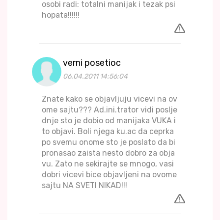
osobi radi: totalni manijak i tezak psi
hopata!!!!!!
verni posetioc
06.04.2011 14:56:04
Znate kako se objavljuju vicevi na ov
ome sajtu??? Ad.ini.trator vidi poslje
dnje sto je dobio od manijaka VUKA i
to objavi. Boli njega ku.ac da ceprka
po svemu onome sto je poslato da bi
pronasao zaista nesto dobro za obja
vu. Zato ne sekirajte se mnogo, vasi
dobri vicevi bice objavljeni na ovome
sajtu NA SVETI NIKAD!!!