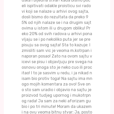
dska i bijedna stvar! Kada bismo poc
eli ispitivati odakle proisticu svi rado
vi koji se nalaze u arhivi ovog sajta,
dosli bismo do rezultata da preko 9
5% od njih nalaze se i na drugim sajt
ovima u istom ili u drugom obliku! Pr
eko 20% od svih radova u arhivi pona
vljaju se i po nekoliko puta jer se pre
pisuju sa ovog sajta! Sta to kazuje: I
zmisliti sam vic je veoma m.kotrpan i
naporan posao! Zato na ovom sajtu v
icevi se pisu i objavljuju pre svega na
osnovu onoga sto je neko cuo ili proc
itao! I to je sasvim u redu, i ja nikad n
isam bio protiv toga! Na sajtu ima mn
ogo mojih komentara za ovo! Sve on
o sto sam uradio i objavio na sajtu je
proizvod tudjeg upornog i mukotrpn
og rada! Ja sam za neki aforizam gu
bio i po tri minute! Moram da ukazem
i na ovu veoma bitnu stvar: Ja, posto