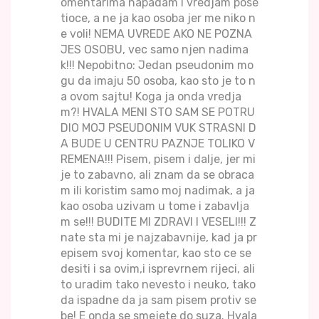
omentarima napadam i vredjam pose
tioce, a ne ja kao osoba jer me niko n
e voli! NEMA UVREDE AKO NE POZNA
JES OSOBU, vec samo njen nadima
k!!! Nepobitno: Jedan pseudonim mo
gu da imaju 50 osoba, kao sto je to n
a ovom sajtu! Koga ja onda vredja
m?! HVALA MENI STO SAM SE POTRU
DIO MOJ PSEUDONIM VUK STRASNI D
A BUDE U CENTRU PAZNJE TOLIKO V
REMENA!!! Pisem, pisem i dalje, jer mi
je to zabavno, ali znam da se obraca
m ili koristim samo moj nadimak, a ja
kao osoba uzivam u tome i zabavlja
m se!!! BUDITE MI ZDRAVI I VESELI!!! Z
nate sta mi je najzabavnije, kad ja pr
episem svoj komentar, kao sto ce se
desiti i sa ovim,i isprevrnem rijeci, ali
to uradim tako nevesto i neuko, tako
da ispadne da ja sam pisem protiv se
be! E onda se smejete do suza. Hvala