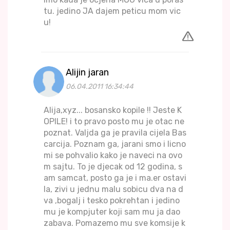
tu. jedino JA dajem peticu mom vic
u!
Alijin jaran
06.04.2011 16:34:44
Alija,xyz... bosansko kopile !! Jeste K
OPILE! i to pravo posto mu je otac ne
poznat. Valjda ga je pravila cijela Bas
carcija. Poznam ga, jarani smo i licno
mi se pohvalio kako je naveci na ovo
m sajtu. To je djecak od 12 godina, s
am samcat, posto ga je i ma.er ostavi
la, zivi u jednu malu sobicu dva na d
va ,bogalj i tesko pokrehtan i jedino
mu je kompjuter koji sam mu ja dao
zabava. Pomazemo mu sve komsije k