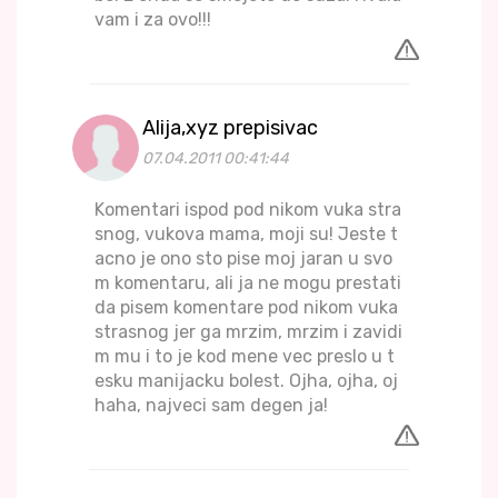
vam i za ovo!!!
Alija,xyz prepisivac
07.04.2011 00:41:44
Komentari ispod pod nikom vuka stra
snog, vukova mama, moji su! Jeste t
acno je ono sto pise moj jaran u svo
m komentaru, ali ja ne mogu prestati
da pisem komentare pod nikom vuka
strasnog jer ga mrzim, mrzim i zavidi
m mu i to je kod mene vec preslo u t
esku manijacku bolest. Ojha, ojha, oj
haha, najveci sam degen ja!