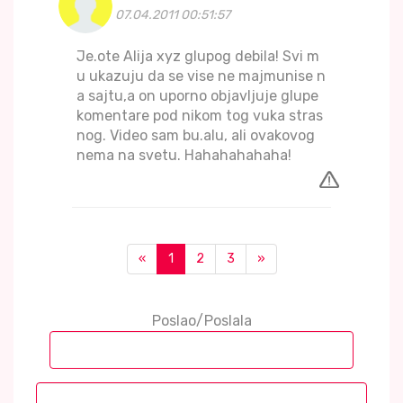
07.04.2011 00:51:57
Je.ote Alija xyz glupog debila! Svi m
u ukazuju da se vise ne majmunise n
a sajtu,a on uporno objavljuje glupe
komentare pod nikom tog vuka stras
nog. Video sam bu.alu, ali ovakovog
nema na svetu. Hahahahahaha!
«
1
2
3
»
Poslao/Poslala