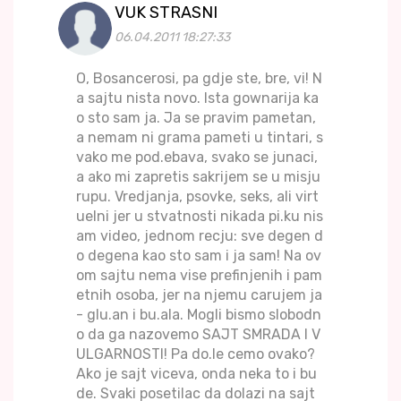
VUK STRASNI
06.04.2011 18:27:33
O, Bosancerosi, pa gdje ste, bre, vi! N
a sajtu nista novo. Ista gownarija ka
o sto sam ja. Ja se pravim pametan,
a nemam ni grama pameti u tintari, s
vako me pod.ebava, svako se junaci,
a ako mi zapretis sakrijem se u misju
rupu. Vredjanja, psovke, seks, ali virt
uelni jer u stvatnosti nikada pi.ku nis
am video, jednom recju: sve degen d
o degena kao sto sam i ja sam! Na ov
om sajtu nema vise prefinjenih i pam
etnih osoba, jer na njemu carujem ja
- glu.an i bu.ala. Mogli bismo slobodn
o da ga nazovemo SAJT SMRADA I V
ULGARNOSTI! Pa do.le cemo ovako?
Ako je sajt viceva, onda neka to i bu
de. Svaki posetilac da dolazi na sajt