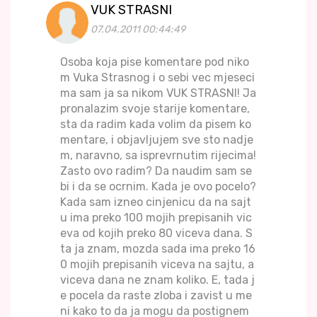
VUK STRASNI
07.04.2011 00:44:49
Osoba koja pise komentare pod niko
m Vuka Strasnog i o sebi vec mjeseci
ma sam ja sa nikom VUK STRASNI! Ja
pronalazim svoje starije komentare,
sta da radim kada volim da pisem ko
mentare, i objavljujem sve sto nadje
m, naravno, sa isprevrnutim rijecima!
Zasto ovo radim? Da naudim sam se
bi i da se ocrnim. Kada je ovo pocelo?
Kada sam izneo cinjenicu da na sajt
u ima preko 100 mojih prepisanih vic
eva od kojih preko 80 viceva dana. S
ta ja znam, mozda sada ima preko 16
0 mojih prepisanih viceva na sajtu, a
viceva dana ne znam koliko. E, tada j
e pocela da raste zloba i zavist u me
ni kako to da ja mogu da postignem