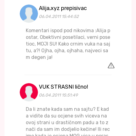
Alija,xyz prepisivac
06.04.2011 15:44:52
Komentari ispod pod nikovima :Alija p
ostar, Obektivni posetilaci, verni pose
tioc, MOJI SU! Kako crnim vuka na saj
tu, a?! Ojha, ojha, ojhaha, najveci sa
m degen ja!
VUK STRASNI lično!
06.04.2011 15:51:49
Da li znate kada sam na sajtu? E kad
a vidite da su ocjene svih viceva na
ovoj strani u drastičnom padu a to z
nači da sam im dodjelio kečine! Ili rec
imo kada je ocjena MOG vica u poras