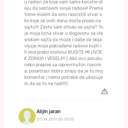
u radovi za koje sam samo koristio id
eju da sastavim svoje radove! Prema
tome mislim da smo rascistili stvar o
ko koje se ovih dana dosta pisalo na
sajtu!!! Zasto sam otisao sa sajta? To
je moja licna stvar u dogovoru sa vla
snikom sajta da moze i dalje da obja
vljuje moje pokradene radove kojih i
h ima preko stotinu! BUDITE MI UVJE
K ZDRAVI I VESELI!!! ( Ako ovu poruku
neko prepise sa isprevrnutim rijecim
a, posetilaci dobro znaju da je to moj
komentar i nema potrebe da ukazuje
m da se to ne radi!!!)
Alijin jaran
07.04.2011 00:10:55