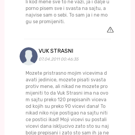
li kod mene sve to ne vazi, ja i dalje u
porno pisem sve i svasta na sajtu, a
najvise sam o sebi. To sam ja i ne mo
gu se promijeniti.
VUK STRASNI
07.04.2011 00:46:35
Mozete pristrasno mojim vicevima d
avati jedinice, mozete pisati svasta
protiv mene, ali nikad ne mozete pro
mijeniti to da Vuk Strasni ima na ovo
m sajtu preko 120 prepisanih viceva
od kojih su preko 90 vicevi dana! To
nikad niko nije postigao na sajtu niti
ce postici ikad! Moji vicevi su postali
vicevi dana iskljucivo zato sto su naj
bolje prepisani i zato sto sam ih ja ne