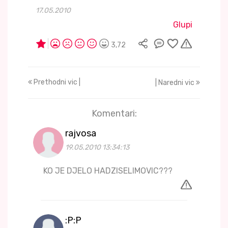
17.05.2010
Glupi
3,72
Prethodni vic |
| Naredni vic
Komentari:
rajvosa
19.05.2010 13:34:13
KO JE DJELO HADZISELIMOVIC???
:P:P