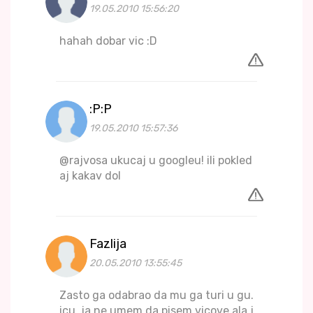
19.05.2010 15:56:20
hahah dobar vic :D
:P:P
19.05.2010 15:57:36
@rajvosa ukucaj u googleu! ili pokled
aj kakav doI
Fazlija
20.05.2010 13:55:45
Zasto ga odabrao da mu ga turi u gu.
icu. ja ne umem da pisem vicove ala j