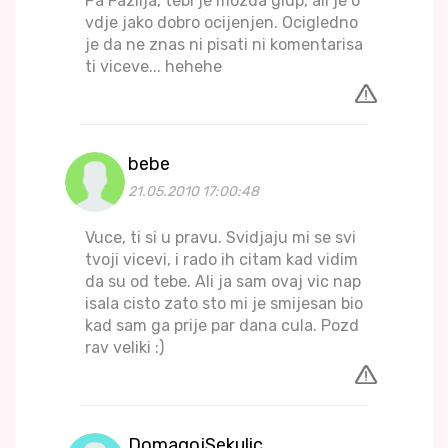
Pa Fazlija, tebi je mozda glup, ali je o
vdje jako dobro ocijenjen. Ocigledno
je da ne znas ni pisati ni komentarisa
ti viceve... hehehe
bebe
21.05.2010 17:00:48
Vuce, ti si u pravu. Svidjaju mi se svi
tvoji vicevi, i rado ih citam kad vidim
da su od tebe. Ali ja sam ovaj vic nap
isala cisto zato sto mi je smijesan bio
kad sam ga prije par dana cula. Pozd
rav veliki :)
DomagojSekulic