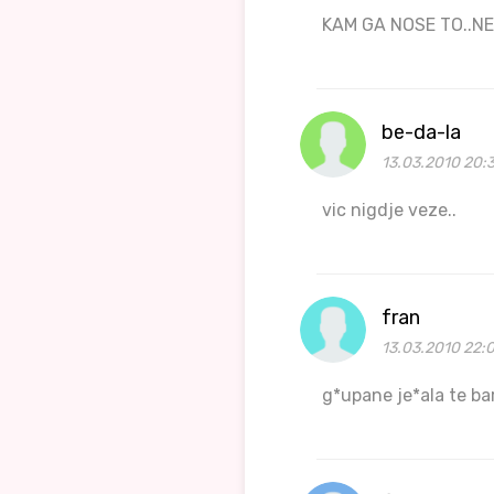
KAM GA NOSE TO..NE
be-da-la
13.03.2010 20:
vic nigdje veze..
fran
13.03.2010 22:
g*upane je*ala te ba