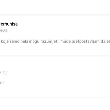
erhunisa
8:23
 koje samo neki mogu razumjeti, mada pretpostavljam da se
00:37
em