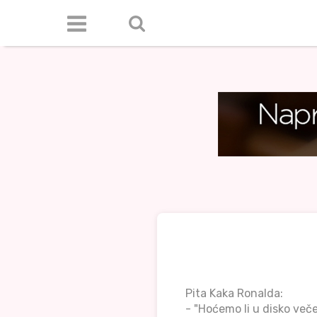
Pita Kaka Ronalda:
- "Hoćemo li u disko več