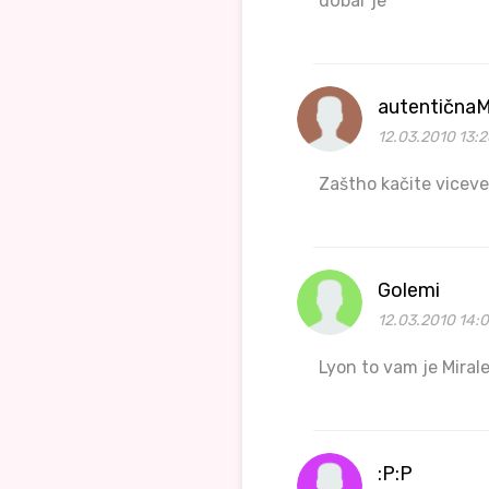
d0bar je
autentičnaM
12.03.2010 13:2
Zaštho kačite viceve
Golemi
12.03.2010 14:
Lyon to vam je Miral
:P:P