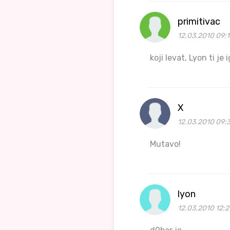
primitivac
12.03.2010 09:
koji levat, Lyon ti je
X
12.03.2010 09:
Mutavo!
lyon
12.03.2010 12:2