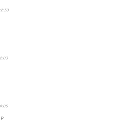
02:38
2:03
4:05
 P.