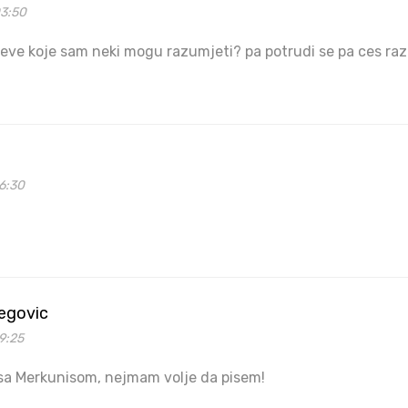
03:50
eve koje sam neki mogu razumjeti? pa potrudi se pa ces razu
6:30
begovic
9:25
 sa Merkunisom, nejmam volje da pisem!