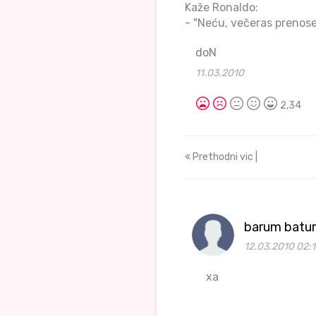
Kaže Ronaldo:
- "Neću, večeras prenose
doN
11.03.2010
2,34
Prethodni vic |
barum batu
12.03.2010 02:1
xa