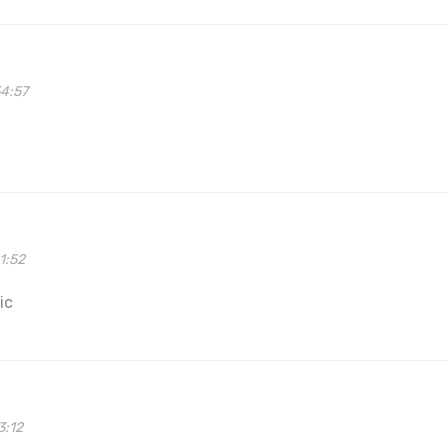
54:57
1:52
ic
3:12