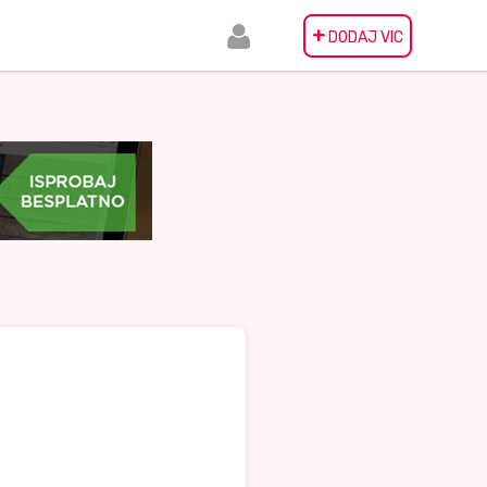
+
DODAJ VIC