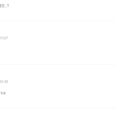
EE..?
37:07
00:35
rca