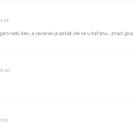
13:45
 igaro neki dan, a veceras je petak ide se u kafanu...znaci glu
30:36
7:02