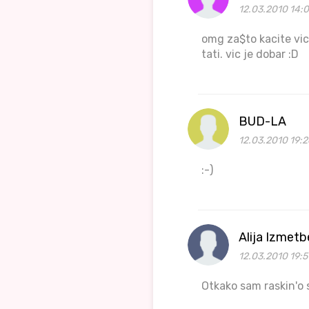
12.03.2010 14:
omg za$to kacite vic
tati. vic je dobar :D
BUD-LA
12.03.2010 19:2
:-)
Alija Izmet
12.03.2010 19:5
Otkako sam raskin'o