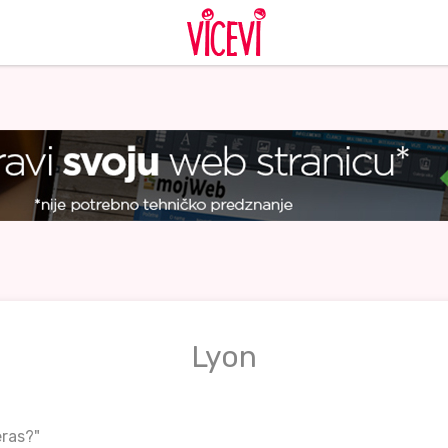
Lyon
eras?"