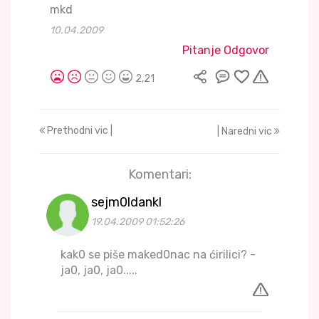
mkd
10.04.2009
Pitanje Odgovor
2,21
Prethodni vic |
| Naredni vic
Komentari:
sejm0ldankl
19.04.2009 01:52:26
kak0 se piše maked0nac na ćirilici? -
ja0, ja0, ja0.....