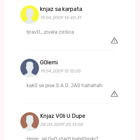
knjaz sa karpata
19.04.2009 14:40:31
brav0,,,zivela cirilica
G0lemi
19.04.2009 15:15:05
kak0 se pise S.A.0. JA0 hahahah
Knjaz V0li U Dupe
28.04.2009 20:13:08
Hmm, jel 0v0 star0 babil0nski?