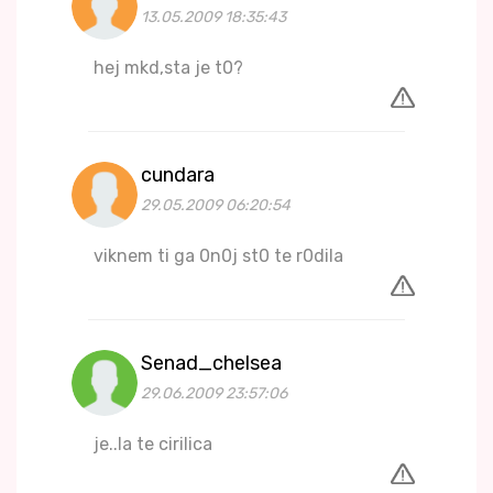
13.05.2009 18:35:43
hej mkd,sta je t0?
cundara
29.05.2009 06:20:54
viknem ti ga 0n0j st0 te r0dila
Senad_chelsea
29.06.2009 23:57:06
je..la te cirilica