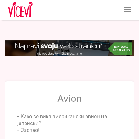
Avion
- Како се вика американски авион на
јапонски?
- Јаопао!