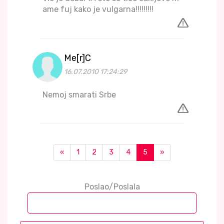
ame fuj kako je vulgarna!!!!!!!!!
Me[r]C
16.07.2010 17:24:29
Nemoj smarati Srbe
«
1
2
3
4
5
»
Poslao/Poslala