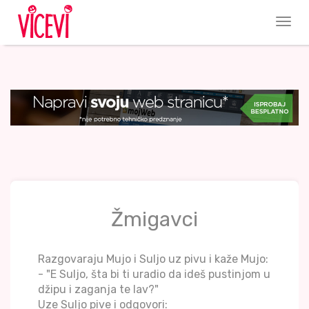
Žmigavci
Razgovaraju Mujo i Suljo uz pivu i kaže Mujo:
- "E Suljo, šta bi ti uradio da ideš pustinjom u
džipu i zaganja te lav?"
Uze Suljo pive i odgovori: