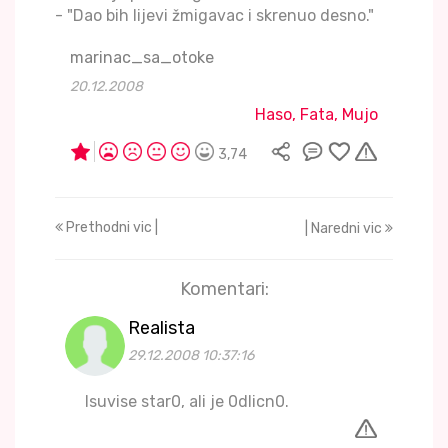
- "Dao bih lijevi žmigavac i skrenuo desno."
marinac_sa_otoke
20.12.2008
Haso, Fata, Mujo
3,74
Prethodni vic |
| Naredni vic
Komentari:
Realista
29.12.2008 10:37:16
Isuvise star0, ali je 0dlicn0.