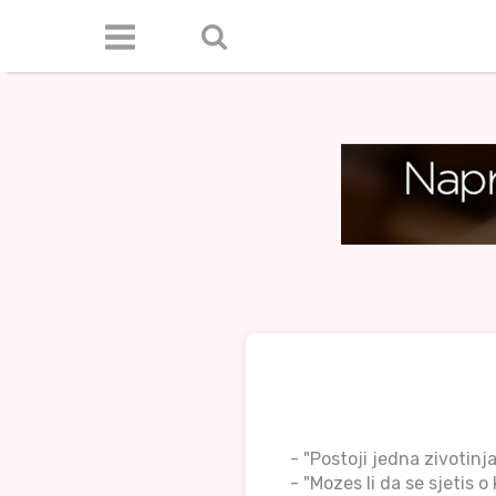
- "Postoji jedna zivotinja
- "Mozes li da se sjetis o 