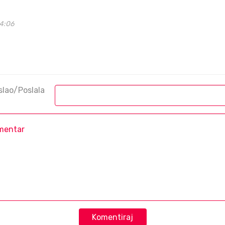
24:06
slao/Poslala
Komentiraj