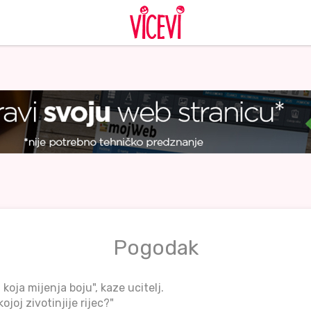
Pogodak
 koja mijenja boju", kaze ucitelj.
kojoj zivotinjije rijec?"