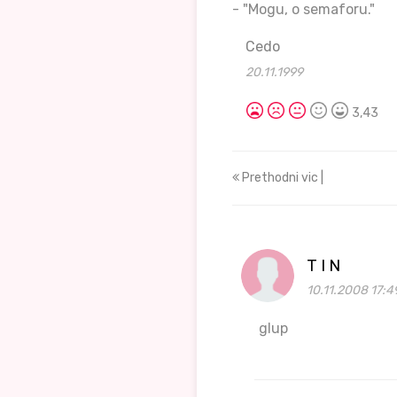
- "Mogu, o semaforu."
Cedo
20.11.1999
3,43
Prethodni vic |
T I N
10.11.2008 17:4
glup