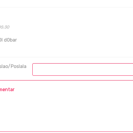
05:30
l d0bar
slao/Poslala