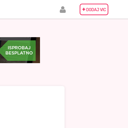
+
DODAJ VIC