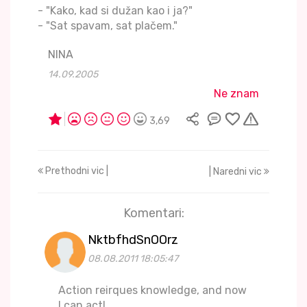
- "Kako, kad si dužan kao i ja?"
- "Sat spavam, sat plačem."
NINA
14.09.2005
Ne znam
3,69
Prethodni vic |
| Naredni vic
Komentari:
NktbfhdSnOOrz
08.08.2011 18:05:47
Action reirques knowledge, and now
I can act!