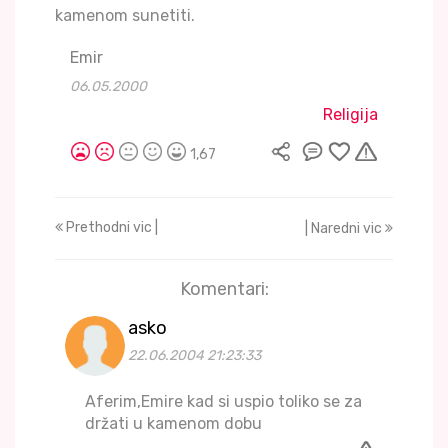
kamenom sunetiti.
Emir
06.05.2000
Religija
1,67
Prethodni vic |
| Naredni vic
Komentari:
asko
22.06.2004 21:23:33
Aferim,Emire kad si uspio toliko se za
držati u kamenom dobu