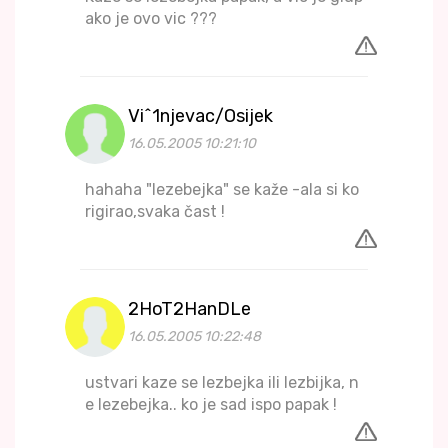
ako je ovo vic ???
Vi^1njevac/Osijek
16.05.2005 10:21:10
hahaha "lezebejka" se kaže -ala si ko
rigirao,svaka čast !
2HoT2HanDLe
16.05.2005 10:22:48
ustvari kaze se lezbejka ili lezbijka, n
e lezebejka.. ko je sad ispo papak !