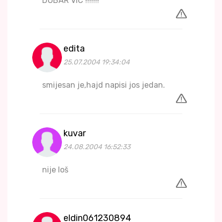
DOBAR VIC !!!!!!!
edita
25.07.2004 19:34:04
smijesan je,hajd napisi jos jedan.
kuvar
24.08.2004 16:52:33
nije loš
eldin061230894