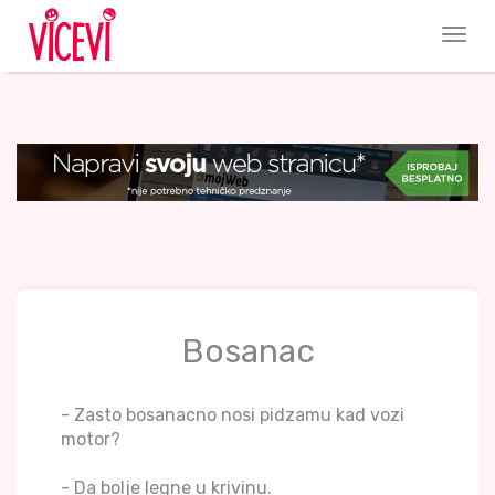
Bosanac
- Zasto bosanacno nosi pidzamu kad vozi
motor?
- Da bolje legne u krivinu.