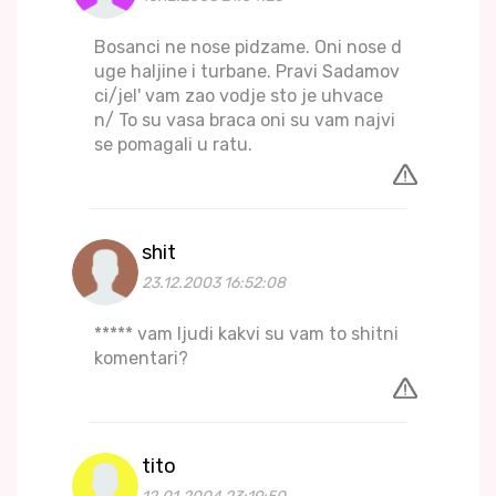
Bosanci ne nose pidzame. Oni nose d
uge haljine i turbane. Pravi Sadamov
ci/jel' vam zao vodje sto je uhvace
n/ To su vasa braca oni su vam najvi
se pomagali u ratu.
shit
23.12.2003 16:52:08
***** vam ljudi kakvi su vam to shitni
komentari?
tito