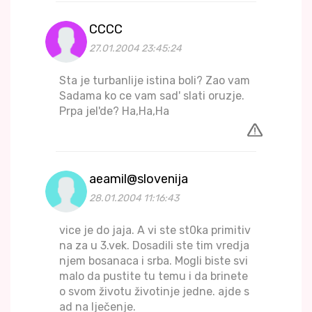
CCCC
27.01.2004 23:45:24
Sta je turbanlije istina boli? Zao vam
Sadama ko ce vam sad' slati oruzje.
Prpa jel'de? Ha,Ha,Ha
aeamil@slovenija
28.01.2004 11:16:43
vice je do jaja. A vi ste st0ka primitiv
na za u 3.vek. Dosadili ste tim vredja
njem bosanaca i srba. Mogli biste svi
malo da pustite tu temu i da brinete
o svom životu životinje jedne. ajde s
ad na lječenje.