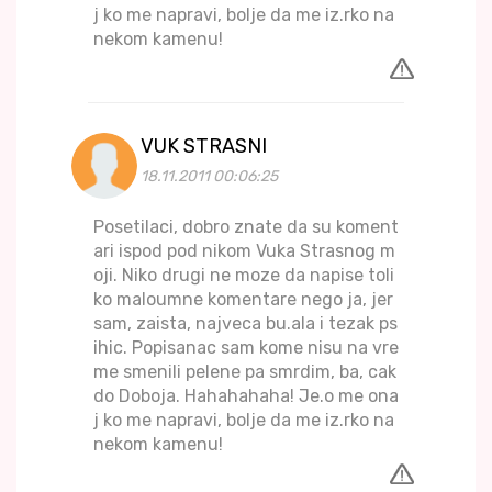
j ko me napravi, bolje da me iz.rko na
nekom kamenu!
VUK STRASNI
18.11.2011 00:06:25
Posetilaci, dobro znate da su koment
ari ispod pod nikom Vuka Strasnog m
oji. Niko drugi ne moze da napise toli
ko maloumne komentare nego ja, jer
sam, zaista, najveca bu.ala i tezak ps
ihic. Popisanac sam kome nisu na vre
me smenili pelene pa smrdim, ba, cak
do Doboja. Hahahahaha! Je.o me ona
j ko me napravi, bolje da me iz.rko na
nekom kamenu!