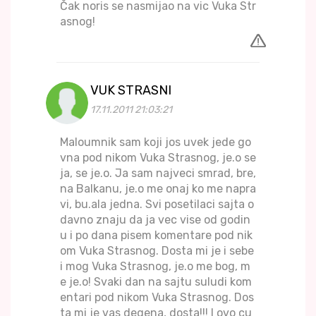
Čak noris se nasmijao na vic Vuka Str
asnog!
VUK STRASNI
17.11.2011 21:03:21
Maloumnik sam koji jos uvek jede go
vna pod nikom Vuka Strasnog, je.o se
ja, se je.o. Ja sam najveci smrad, bre,
na Balkanu, je.o me onaj ko me napra
vi, bu.ala jedna. Svi posetilaci sajta o
davno znaju da ja vec vise od godin
u i po dana pisem komentare pod nik
om Vuka Strasnog. Dosta mi je i sebe
i mog Vuka Strasnog, je.o me bog, m
e je.o! Svaki dan na sajtu suludi kom
entari pod nikom Vuka Strasnog. Dos
ta mi je vas degena, dosta!!! I ovo cu