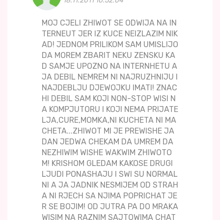
18.11.2011 10:52:04
MOJ CJELI ZHIWOT SE ODWIJA NA IN
TERNEUT JER IZ KUCE NEIZLAZIM NIK
AD! JEDNOM PRILIKOM SAM UMISLIJO
DA MOREM ZBARIT NEKU ZENSKU KA
D SAMJE UPOZNO NA INTERNHETU A
JA DEBIL NEMREM NI NAJRUZHNIJU I
NAJDEBLJU DJEWOJKU IMATI! ZNAC
HI DEBIL SAM KOJI NON-STOP WISI N
A KOMPJUTORU I KOJI NEMA PRIJATE
LJA,CURE,MOMKA,NI KUCHETA NI MA
CHETA...ZHIWOT MI JE PREWISHE JA
DAN JEDWA CHEKAM DA UMREM DA
NEZHIWIM WISHE WAKWIM ZHIWOTO
M! KRISHOM GLEDAM KAKOSE DRUGI
LJUDI PONASHAJU I SWI SU NORMAL
NI A JA JADNIK NESMIJEM OD STRAH
A NI RJECH SA NJIMA POPRICHAT JE
R SE BOJIM! OD JUTRA PA DO MRAKA
WISIM NA RAZNIM SAJTOWIMA CHAT