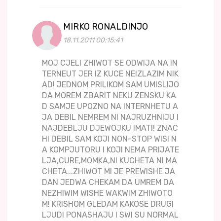
MIRKO RONALDINJO
18.11.2011 00:15:41
MOJ CJELI ZHIWOT SE ODWIJA NA IN
TERNEUT JER IZ KUCE NEIZLAZIM NIK
AD! JEDNOM PRILIKOM SAM UMISLIJO
DA MOREM ZBARIT NEKU ZENSKU KA
D SAMJE UPOZNO NA INTERNHETU A
JA DEBIL NEMREM NI NAJRUZHNIJU I
NAJDEBLJU DJEWOJKU IMATI! ZNAC
HI DEBIL SAM KOJI NON-STOP WISI N
A KOMPJUTORU I KOJI NEMA PRIJATE
LJA,CURE,MOMKA,NI KUCHETA NI MA
CHETA...ZHIWOT MI JE PREWISHE JA
DAN JEDWA CHEKAM DA UMREM DA
NEZHIWIM WISHE WAKWIM ZHIWOTO
M! KRISHOM GLEDAM KAKOSE DRUGI
LJUDI PONASHAJU I SWI SU NORMAL