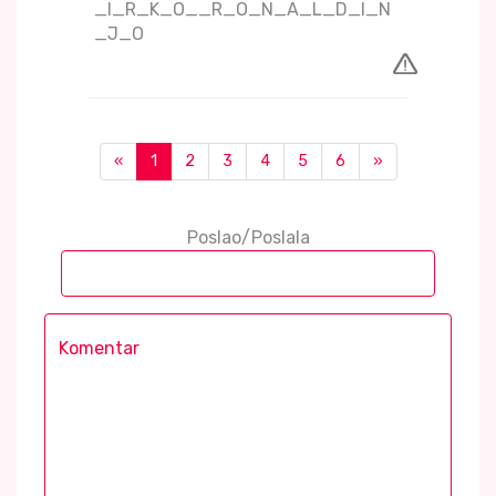
_I_R_K_O__R_O_N_A_L_D_I_N
_J_O
«
1
2
3
4
5
6
»
Poslao/Poslala