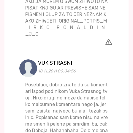
AKO JA MOREM O SWOM ZHIWOTU NA
PISAT KNJIGU AR PREWISHE SAM NE
PISMEN I GLUP ZA TO JER NEZNAM K
AKO ZHIWJETI! ORIGINAL_POTPIS_M
_I_R_K_O__R_O_N_A_L_D_I_N
_J_O
VUK STRASNI
18.11.2011 00:04:56
Posetilaci, dobro znate da su koment
ari ispod pod nikom Vuka Strasnog tv
oji. Niko drugi ne moze da napise toli
ko maloumne komentare nego ja, jer
sam, zaista, najveca bu.ala i tezak ps
ihic. Popisanac sam kome nisu na vre
me smenili pelene pa smrdim, ba, cak
do Doboja. Hahahahaha! Je.o me ona