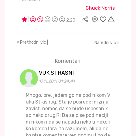
Chuck Norris
2,20
Prethodni vic |
| Naredni vic
Komentari:
VUK STRASNI
17.11.2011 01:24:41
Mnogo, bre, jedem go.na pod nikom V
uka Strasnog. Sta je posredi: mrznja,
zavist, nemoc da se bude uspesan k
ao neko drugi?! Da se pise pod neciji
m nikom i da se napada neko u nekoli
ko komentara, to razumem, ali da ne
ko pise komentare vec godinu i po da