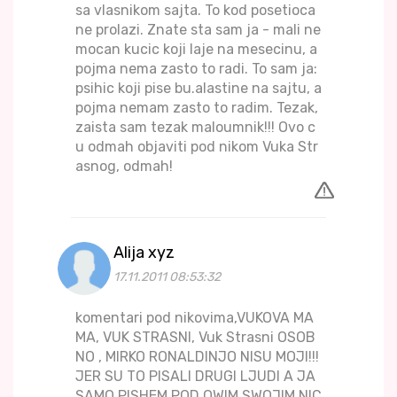
sa vlasnikom sajta. To kod posetioca
ne prolazi. Znate sta sam ja - mali ne
mocan kucic koji laje na mesecinu, a
pojma nema zasto to radi. To sam ja:
psihic koji pise bu.alastine na sajtu, a
pojma nemam zasto to radim. Tezak,
zaista sam tezak maloumnik!!! Ovo c
u odmah objaviti pod nikom Vuka Str
asnog, odmah!
Alija xyz
17.11.2011 08:53:32
komentari pod nikovima,VUKOVA MA
MA, VUK STRASNI, Vuk Strasni OSOB
NO , MIRKO RONALDINJO NISU MOJI!!!
JER SU TO PISALI DRUGI LJUDI A JA
SAMO PISHEM POD OWIM SWOJIM NIC