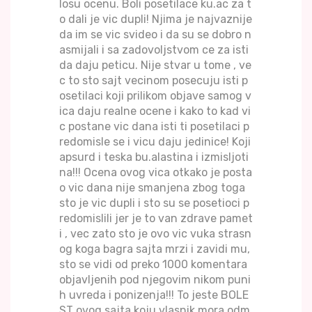
losu ocenu. Boli posetilace ku.ac za t
o dali je vic dupli! Njima je najvaznije
da im se vic svideo i da su se dobro n
asmijali i sa zadovoljstvom ce za isti
da daju peticu. Nije stvar u tome , ve
c to sto sajt vecinom posecuju isti p
osetilaci koji prilikom objave samog v
ica daju realne ocene i kako to kad vi
c postane vic dana isti ti posetilaci p
redomisle se i vicu daju jedinice! Koji
apsurd i teska bu.alastina i izmisljoti
na!!! Ocena ovog vica otkako je posta
o vic dana nije smanjena zbog toga
sto je vic dupli i sto su se posetioci p
redomislili jer je to van zdrave pamet
i , vec zato sto je ovo vic vuka strasn
og koga bagra sajta mrzi i zavidi mu,
sto se vidi od preko 1000 komentara
objavljenih pod njegovim nikom puni
h uvreda i ponizenja!!! To jeste BOLE
ST ovog sajta koju vlasnik mora odm