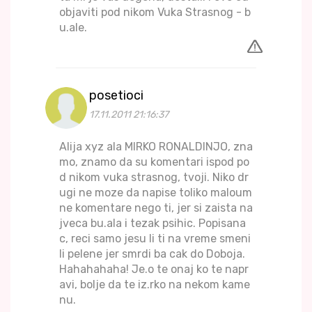
objaviti pod nikom Vuka Strasnog - b
u.ale.
posetioci
17.11.2011 21:16:37
Alija xyz ala MIRKO RONALDINJO, zna
mo, znamo da su komentari ispod po
d nikom vuka strasnog, tvoji. Niko dr
ugi ne moze da napise toliko maloum
ne komentare nego ti, jer si zaista na
jveca bu.ala i tezak psihic. Popisana
c, reci samo jesu li ti na vreme smeni
li pelene jer smrdi ba cak do Doboja.
Hahahahaha! Je.o te onaj ko te napr
avi, bolje da te iz.rko na nekom kame
nu.