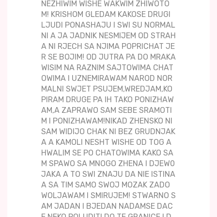
NEZHIWIM WISHE WAKWIM ZHIWOTO
M! KRISHOM GLEDAM KAKOSE DRUGI
LJUDI PONASHAJU I SWI SU NORMAL
NI A JA JADNIK NESMIJEM OD STRAH
A NI RJECH SA NJIMA POPRICHAT JE
R SE BOJIM! OD JUTRA PA DO MRAKA
WISIM NA RAZNIM SAJTOWIMA CHAT
OWIMA I UZNEMIRAWAM NAROD NOR
MALNI SWJET PSUJEM,WREDJAM,KO
PIRAM DRUGE PA IH TAKO PONIZHAW
AM,A ZAPRAWO SAM SEBE SRAMOTI
M I PONIZHAWAM!NIKAD ZHENSKO NI
SAM WIDIJO CHAK NI BEZ GRUDNJAK
A A KAMOLI NESHT WISHE OD TOG A
HWALIM SE PO CHATOWIMA KAKO SA
M SPAWO SA MNOGO ZHENA I DJEW0
JAKA A TO SWI ZNAJU DA NIE ISTINA
A SA TIM SAMO SWOJ MOZAK ZADO
WOLJAWAM I SMIRUJEM! STWARNO S
AM JADAN I BJEDAN NADAMSE DAC
E NEKO POLUDITI DO TE GRANICE I D