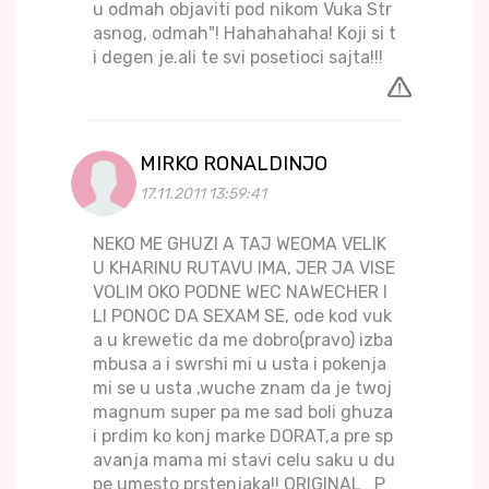
u odmah objaviti pod nikom Vuka Str
asnog, odmah"! Hahahahaha! Koji si t
i degen je.ali te svi posetioci sajta!!!
MIRKO RONALDINJO
17.11.2011 13:59:41
NEKO ME GHUZI A TAJ WEOMA VELIK
U KHARINU RUTAVU IMA, JER JA VISE
VOLIM OKO PODNE WEC NAWECHER I
LI PONOC DA SEXAM SE, ode kod vuk
a u krewetic da me dobro(pravo) izba
mbusa a i swrshi mi u usta i pokenja
mi se u usta ,wuche znam da je twoj
magnum super pa me sad boli ghuza
i prdim ko konj marke DORAT,a pre sp
avanja mama mi stavi celu saku u du
pe umesto prstenjaka!! ORIGINAL_P