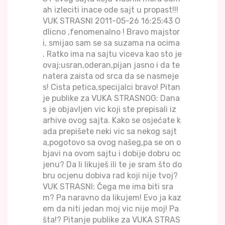
ah izleciti inace ode sajt u propast!!!
VUK STRASNI 2011-05-26 16:25:43 O
dlicno ,fenomenalno ! Bravo majstor
i, smijao sam se sa suzama na ocima
. Ratko ima na sajtu viceva kao sto je
ovaj:usran,oderan,pijan jasno i da te
natera zaista od srca da se nasmeje
s! Cista petica,specijalci bravo! Pitan
je publike za VUKA STRASNOG: Dana
s je objavljen vic koji ste prepisali iz
arhive ovog sajta. Kako se osjećate k
ada prepišete neki vic sa nekog sajt
a,pogotovo sa ovog našeg,pa se on o
bjavi na ovom sajtu i dobije dobru oc
jenu? Da li likuješ ili te je sram što do
bru ocjenu dobiva rad koji nije tvoj?
VUK STRASNI: Čega me ima biti sra
m? Pa naravno da likujem! Evo ja kaz
em da niti jedan moj vic nije moj! Pa
šta!? Pitanje publike za VUKA STRAS