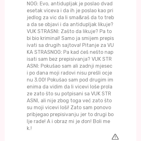
NOG: Evo, antidupljak je poslao dvad
esetak viceva i da ih je poslao kao pri
jedlog za vic da li sma&raš da to treb
a da se objavi i da antidupljak likuje?
VUK STRASNI: Zašto da likuje? Pa to
bi bio kriminal! Samo ja smijem prepis
ivati sa drugih sajtova! Pitanje za VU
KA STRASNOG: Pa kad ćeš nešto nap
isati sam bez prepisivanja? VUK STR
ASNI: Pokušao sam ali zadnji mjesec
i po dana moji radovi nisu prešli ocje
nu 3.00! Pokušao sam pod drugim im
enima da vidim da li vicevi loše prola
ze zato što su potpisani sa VUK STR
ASNI, ali nije zbog toga već zato što
su moji vicevi loši! Zato sam ponovo
pribjegao prepisivanju jer to drugi bo
lje rade! A i obraz mi je đon! Boli me
k.!