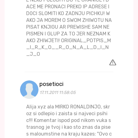
ACE ME PRONACI PREKO IP ADRESE I
D0CI SLOMITI KO ZADNJU PICHKU! W
AKO JA MOREM O SWOM ZHIWOTU NA
PISAT KNJIGU AR PREWISHE SAM NE
PISMEN I GLUP ZA TO JER NEZNAM K
AKO ZHIWJETI! ORIGINAL_POTPIS_M
_I_R_K_O__R_O_N_A_L_D_I_N
_J_O
posetioci
17.11.2011 11:58:05
Alija xyz ala MIRKO RONALDINJO, skr
oz si odlepio i zaista si najveci psihi
c!!! Komentar ispod pod nikom vuka s
trasnog je tvoj i kao sto znas da pise
s maloumstine na kraju kazes: "Ovo c