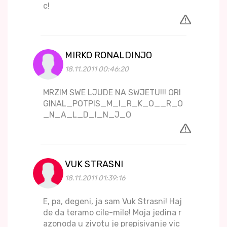
c!
MIRKO RONALDINJO
18.11.2011 00:46:20
MRZIM SWE LJUDE NA SWJETU!!! ORI
GINAL_POTPIS_M_I_R_K_O__R_O
_N_A_L_D_I_N_J_O
VUK STRASNI
18.11.2011 01:39:16
E, pa, degeni, ja sam Vuk Strasni! Haj
de da teramo cile-mile! Moja jedina r
azonoda u zivotu je prepisivanje vic