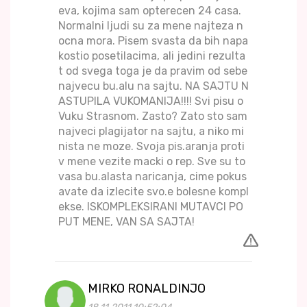
eva, kojima sam opterecen 24 casa.
Normalni ljudi su za mene najteza n
ocna mora. Pisem svasta da bih napa
kostio posetilacima, ali jedini rezulta
t od svega toga je da pravim od sebe
najvecu bu.alu na sajtu. NA SAJTU N
ASTUPILA VUKOMANIJA!!!! Svi pisu o
Vuku Strasnom. Zasto? Zato sto sam
najveci plagijator na sajtu, a niko mi
nista ne moze. Svoja pis.aranja proti
v mene vezite macki o rep. Sve su to
vasa bu.alasta naricanja, cime pokus
avate da izlecite svo.e bolesne kompl
ekse. ISKOMPLEKSIRANI MUTAVCI PO
PUT MENE, VAN SA SAJTA!
MIRKO RONALDINJO