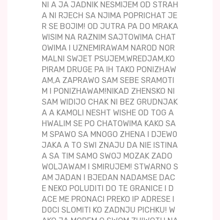
NI A JA JADNIK NESMIJEM OD STRAH
A NI RJECH SA NJIMA POPRICHAT JE
R SE BOJIM! OD JUTRA PA DO MRAKA
WISIM NA RAZNIM SAJTOWIMA CHAT
OWIMA I UZNEMIRAWAM NAROD NOR
MALNI SWJET PSUJEM,WREDJAM,KO
PIRAM DRUGE PA IH TAKO PONIZHAW
AM,A ZAPRAWO SAM SEBE SRAMOTI
M I PONIZHAWAM!NIKAD ZHENSKO NI
SAM WIDIJO CHAK NI BEZ GRUDNJAK
A A KAMOLI NESHT WISHE OD TOG A
HWALIM SE PO CHATOWIMA KAKO SA
M SPAWO SA MNOGO ZHENA I DJEW0
JAKA A TO SWI ZNAJU DA NIE ISTINA
A SA TIM SAMO SWOJ MOZAK ZADO
WOLJAWAM I SMIRUJEM! STWARNO S
AM JADAN I BJEDAN NADAMSE DAC
E NEKO POLUDITI DO TE GRANICE I D
ACE ME PRONACI PREKO IP ADRESE I
D0CI SLOMITI KO ZADNJU PICHKU! W