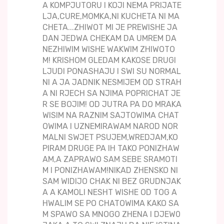
A KOMPJUTORU I KOJI NEMA PRIJATE
LJA,CURE,MOMKA,NI KUCHETA NI MA
CHETA...ZHIWOT MI JE PREWISHE JA
DAN JEDWA CHEKAM DA UMREM DA
NEZHIWIM WISHE WAKWIM ZHIWOTO
M! KRISHOM GLEDAM KAKOSE DRUGI
LJUDI PONASHAJU I SWI SU NORMAL
NI A JA JADNIK NESMIJEM OD STRAH
A NI RJECH SA NJIMA POPRICHAT JE
R SE BOJIM! OD JUTRA PA DO MRAKA
WISIM NA RAZNIM SAJTOWIMA CHAT
OWIMA I UZNEMIRAWAM NAROD NOR
MALNI SWJET PSUJEM,WREDJAM,KO
PIRAM DRUGE PA IH TAKO PONIZHAW
AM,A ZAPRAWO SAM SEBE SRAMOTI
M I PONIZHAWAM!NIKAD ZHENSKO NI
SAM WIDIJO CHAK NI BEZ GRUDNJAK
A A KAMOLI NESHT WISHE OD TOG A
HWALIM SE PO CHATOWIMA KAKO SA
M SPAWO SA MNOGO ZHENA I DJEW0