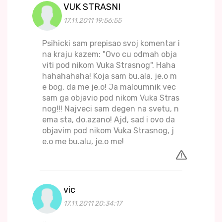
VUK STRASNI
17.11.2011 19:56:55
Psihicki sam prepisao svoj komentar i
na kraju kazem: "Ovo cu odmah obja
viti pod nikom Vuka Strasnog". Haha
hahahahaha! Koja sam bu.ala, je.o m
e bog, da me je.o! Ja maloumnik vec
sam ga objavio pod nikom Vuka Stras
nog!!! Najveci sam degen na svetu, n
ema sta, do.azano! Ajd, sad i ovo da
objavim pod nikom Vuka Strasnog, j
e.o me bu.alu, je.o me!
vic
17.11.2011 20:34:17