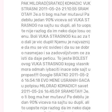
PAK MILORAD(SRATKO) KOMADIC VUK
STRASNI 2011-05-26 21:10:55 SRAM
OTA!!! Je.o ti bog ma.her mutavu! Pa
debilu jedan 90% viceva od VUKA ST
RASNOG na sajtu su dupli, ali to uops
te nije razlog da im neko daje losu oc
enu. Boli VUKA STRASNOG ku.ac za t
o dali je vic dupli! Njemu je najvaznij
e da mu se vic svideo i da su se dobr
o nasmejao i sa zadovoljstvom ce za
isti da daje peticu. To jeste BOLEST
ovog VUKA STRASNOG kojeg vlasnik
mora odmah iybaciti inace ode sajt u
propast!!! Google SRATKO 2011-05-2
6 16:54:18 EVO MENE USRANIH GACA
u potpisu MILORAD KOMADIC!! savet
2011-05-26 16:45:59 SRAMOTA!!! Je.
o ti bog ma.her mutavu! Pa debilu je
dan 90% viceva na sajtu su dupli, ali
to uopste nije razlog da im neko daje