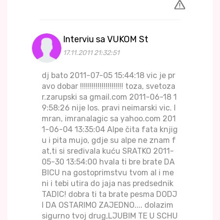
Interviu sa VUKOM St
17.11.2011 21:32:51
dj bato 2011-07-05 15:44:18 vic je pr
avo dobar !!!!!!!!!!!!!!!!!!!!!! toza, svetoza
r.zarupski sa gmail.com 2011-06-18 1
9:58:26 nije los. pravi neimarski vic. I
mran, imranalagic sa yahoo.com 201
1-06-04 13:35:04 Alpe čita fata knjig
u i pita mujo, gdje su alpe ne znam f
at,ti si sređivala kuću SRATKO 2011-
05-30 13:54:00 hvala ti bre brate DA
BICU na gostoprimstvu tvom al i me
ni i tebi utira do jaja nas predsednik
TADIC! dobra ti ta brate pesma DODJ
I DA OSTARIMO ZAJEDNO.... dolazim
sigurno tvoj drug,LJUBIM TE U SCHU