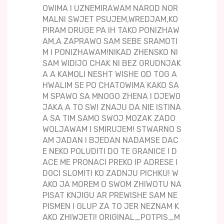
OWIMA I UZNEMIRAWAM NAROD NOR
MALNI SWJET PSUJEM,WREDJAM,KO
PIRAM DRUGE PA IH TAKO PONIZHAW
AM,A ZAPRAWO SAM SEBE SRAMOTI
M I PONIZHAWAM!NIKAD ZHENSKO NI
SAM WIDIJO CHAK NI BEZ GRUDNJAK
A A KAMOLI NESHT WISHE OD TOG A
HWALIM SE PO CHATOWIMA KAKO SA
M SPAWO SA MNOGO ZHENA I DJEW0
JAKA A TO SWI ZNAJU DA NIE ISTINA
A SA TIM SAMO SWOJ MOZAK ZADO
WOLJAWAM I SMIRUJEM! STWARNO S
AM JADAN I BJEDAN NADAMSE DAC
E NEKO POLUDITI DO TE GRANICE I D
ACE ME PRONACI PREKO IP ADRESE I
D0CI SLOMITI KO ZADNJU PICHKU! W
AKO JA MOREM O SWOM ZHIWOTU NA
PISAT KNJIGU AR PREWISHE SAM NE
PISMEN I GLUP ZA TO JER NEZNAM K
AKO ZHIWJETI! ORIGINAL_POTPIS_M