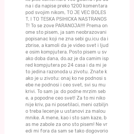
na i da napise preko 1200 komentara
pod svojim nikom, TO JE VEC BOLES
T, I TO TESKA PSIHICKA NASTRANOS
T! To se zove PARANOJA!!!! Prema on
ome sto pisem, ja sam neobrazovani
popisanac koji ne zna sebi gu.icu da i
zbrise, a kamoli da je video svet i ljud
e osim kompjutera. Posto pisem u sv
ako doba dana, do.az je da camim isp
red kompjutera po 24 casa i da mi je
to jedina razonoda u zivotu. Znate k
ako je u zivotu: onaj ko ne podnosi s
ebe ne podnosi i ceo svet, svi su mu
krivi. To sam ja: do podne mrzim seb
e, a popodne ceo svet! Za to mi niko
nije kriv, pa ni posetilaci, meni ozbiljn
o treba lecenje u ustanovi za malou
mnike. A mene, kao i sto sam kaze, b
as me zabole za ono sto pisem! Ne vr
edi mi fora da sam se tako dogovorio