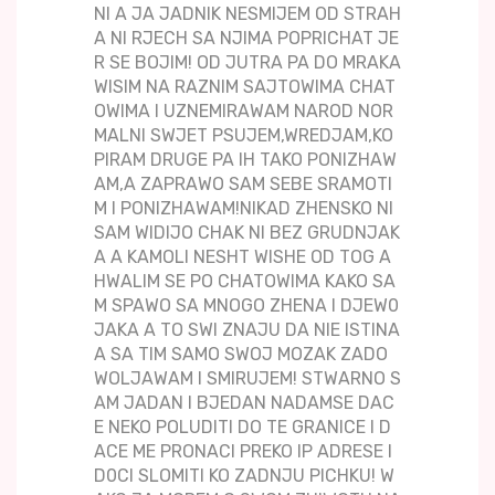
NI A JA JADNIK NESMIJEM OD STRAH
A NI RJECH SA NJIMA POPRICHAT JE
R SE BOJIM! OD JUTRA PA DO MRAKA
WISIM NA RAZNIM SAJTOWIMA CHAT
OWIMA I UZNEMIRAWAM NAROD NOR
MALNI SWJET PSUJEM,WREDJAM,KO
PIRAM DRUGE PA IH TAKO PONIZHAW
AM,A ZAPRAWO SAM SEBE SRAMOTI
M I PONIZHAWAM!NIKAD ZHENSKO NI
SAM WIDIJO CHAK NI BEZ GRUDNJAK
A A KAMOLI NESHT WISHE OD TOG A
HWALIM SE PO CHATOWIMA KAKO SA
M SPAWO SA MNOGO ZHENA I DJEW0
JAKA A TO SWI ZNAJU DA NIE ISTINA
A SA TIM SAMO SWOJ MOZAK ZADO
WOLJAWAM I SMIRUJEM! STWARNO S
AM JADAN I BJEDAN NADAMSE DAC
E NEKO POLUDITI DO TE GRANICE I D
ACE ME PRONACI PREKO IP ADRESE I
D0CI SLOMITI KO ZADNJU PICHKU! W