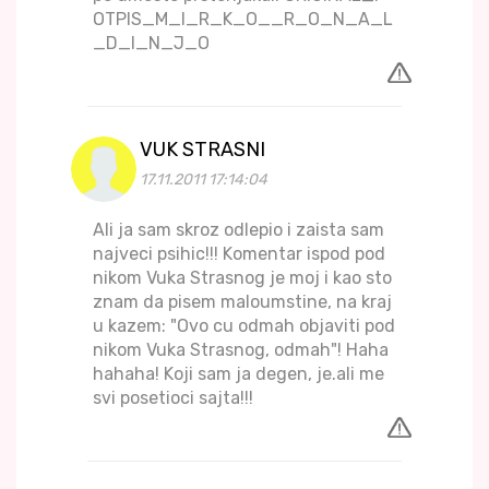
OTPIS_M_I_R_K_O__R_O_N_A_L
_D_I_N_J_O
VUK STRASNI
17.11.2011 17:14:04
Ali ja sam skroz odlepio i zaista sam
najveci psihic!!! Komentar ispod pod
nikom Vuka Strasnog je moj i kao sto
znam da pisem maloumstine, na kraj
u kazem: "Ovo cu odmah objaviti pod
nikom Vuka Strasnog, odmah"! Haha
hahaha! Koji sam ja degen, je.ali me
svi posetioci sajta!!!