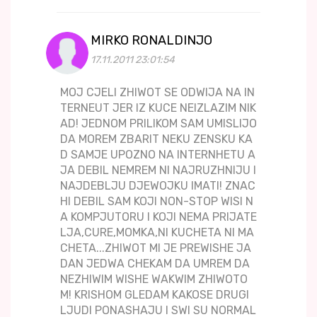
MIRKO RONALDINJO
17.11.2011 23:01:54
MOJ CJELI ZHIWOT SE ODWIJA NA IN
TERNEUT JER IZ KUCE NEIZLAZIM NIK
AD! JEDNOM PRILIKOM SAM UMISLIJO
DA MOREM ZBARIT NEKU ZENSKU KA
D SAMJE UPOZNO NA INTERNHETU A
JA DEBIL NEMREM NI NAJRUZHNIJU I
NAJDEBLJU DJEWOJKU IMATI! ZNAC
HI DEBIL SAM KOJI NON-STOP WISI N
A KOMPJUTORU I KOJI NEMA PRIJATE
LJA,CURE,MOMKA,NI KUCHETA NI MA
CHETA...ZHIWOT MI JE PREWISHE JA
DAN JEDWA CHEKAM DA UMREM DA
NEZHIWIM WISHE WAKWIM ZHIWOTO
M! KRISHOM GLEDAM KAKOSE DRUGI
LJUDI PONASHAJU I SWI SU NORMAL