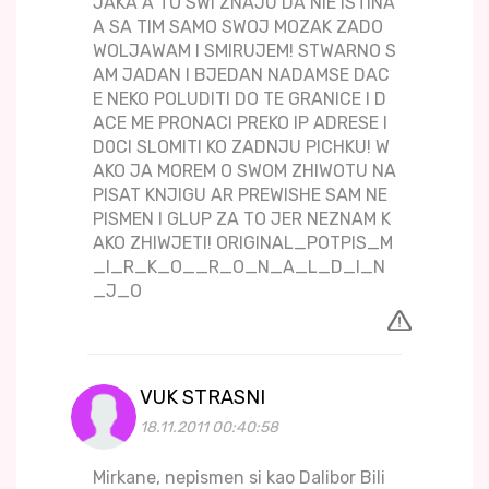
JAKA A TO SWI ZNAJU DA NIE ISTINA
A SA TIM SAMO SWOJ MOZAK ZADO
WOLJAWAM I SMIRUJEM! STWARNO S
AM JADAN I BJEDAN NADAMSE DAC
E NEKO POLUDITI DO TE GRANICE I D
ACE ME PRONACI PREKO IP ADRESE I
D0CI SLOMITI KO ZADNJU PICHKU! W
AKO JA MOREM O SWOM ZHIWOTU NA
PISAT KNJIGU AR PREWISHE SAM NE
PISMEN I GLUP ZA TO JER NEZNAM K
AKO ZHIWJETI! ORIGINAL_POTPIS_M
_I_R_K_O__R_O_N_A_L_D_I_N
_J_O
VUK STRASNI
18.11.2011 00:40:58
Mirkane, nepismen si kao Dalibor Bili