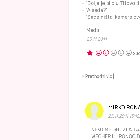
- "Bolje je bilo u Titovo
- "A sada?"
- "Sada ništa, kamera ov
Medo
23.11.2011
2,1
Prethodni vic |
MIRKO RON
25.11.2011 13:12
NEKO ME GHUZI A TA
WECHER ILI PONOC DA