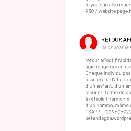
5. you can also rea
930 / website page 
RETOUR AF
05.03.2025 15:
retour affectif rapi
agie rouge qui consi
Chaque individu possè
ussi retour d’affecti
d’un enfant, d’un am
mour en terme de coup
à rétablir l’harmoni
d’un homme, même 
TSAPP: +2296067220
petendagba.wordpre