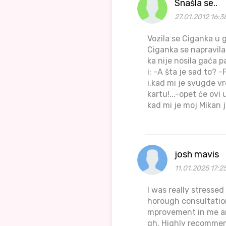
Snašla se..
27.01.2012 16:3
Vozila se Ciganka u 
Ciganka se napravila 
ka nije nosila gaća pa
i: -A šta je sad to? -
i,kad mi je svugde v
kartu!...-opet će ovi
kad mi je moj Mikan j
josh mavis
11.01.2025 17:2
I was really stresse
horough consultation
mprovement in me an
gh. Highly recomme