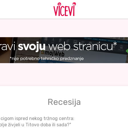
Recesija
a cigom ispred nekog tržnog centra:
olje živjeli u Titovo doba ili sada?"