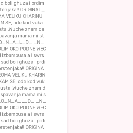
d boli ghuza i prdim
tenjaka!! ORIGINAL_
 VELIKU KHARINU
 SE, ode kod vuka
 usta ,Wuche znam da
spavanja mama mi st
_R_O_N_A_L_D_I_N_
VOLIM OKO PODNE WEC
 izbambusa a i swrs
sad boli ghuza i prdi
rstenjaka!! ORIGINA
MA VELIKU KHARIN
AM SE, ode kod vuk
 u usta ,Wuche znam d
e spavanja mama mi s
__R_O_N_A_L_D_I_N_
VOLIM OKO PODNE WEC
 izbambusa a i swrs
sad boli ghuza i prdi
rstenjaka!! ORIGINA