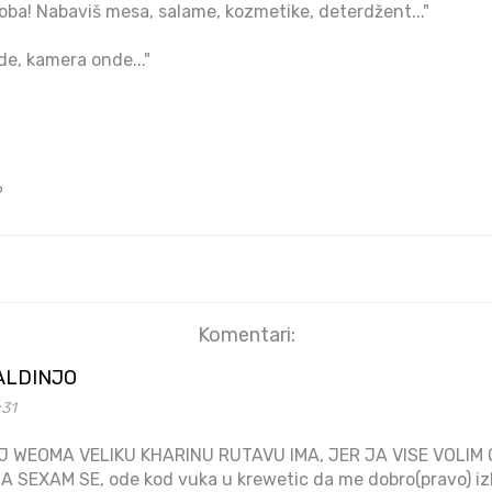
 doba! Nabaviš mesa, salame, kozmetike, deterdžent..."
de, kamera onde..."
6
Komentari:
ALDINJO
:31
J WEOMA VELIKU KHARINU RUTAVU IMA, JER JA VISE VOLIM
 SEXAM SE, ode kod vuka u krewetic da me dobro(pravo) iz