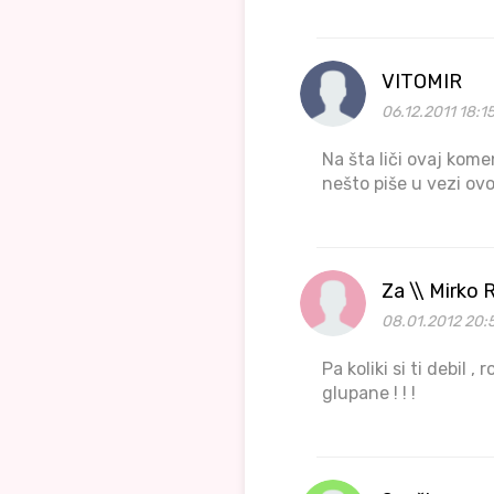
VITOMIR
06.12.2011 18:15
Na šta liči ovaj kom
nešto piše u vezi ov
Za \\ Mirko 
08.01.2012 20:
Pa koliki si ti debil 
glupane ! ! !