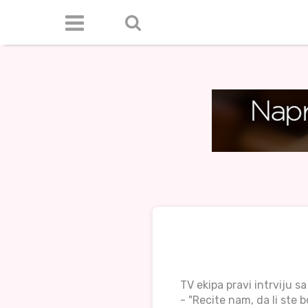
TV ekipa pravi intrviju s
- "Recite nam, da li ste b