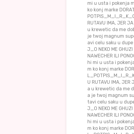
mi u usta i pokenja 
ko konj marke DORAT
POTPIS_M_I_R_K_O
RUTAVU IMA, JER JA
u krewetic da me dob
je twoj magnum supe
avi celu saku u d
J_O NEKO ME GHUZI 
NAWECHER ILI PONOC 
hi mi u usta i poken
m ko konj marke DOR
L_POTPIS_M_I_R_K
U RUTAVU IMA, JER 
a u krewetic da me d
a je twoj magnum su
tavi celu saku u 
J_O NEKO ME GHUZI 
NAWECHER ILI PONOC 
hi mi u usta i poken
m ko konj marke DOR