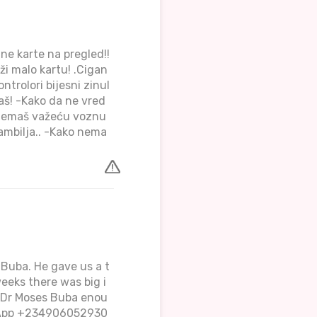
ne karte na pregled!!
ži malo kartu! .Cigan
ontrolori bijesni zinul
znaš! -Kako da ne vred
 -Nemaš važeću voznu
tambilja.. -Kako nema
 Buba. He gave us a t
eeks there was big i
 Dr Moses Buba enou
sApp +234906052930