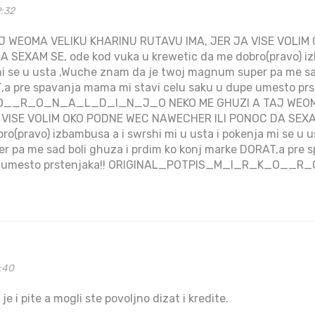
9:32
J WEOMA VELIKU KHARINU RUTAVU IMA, JER JA VISE VOLIM
 SEXAM SE, ode kod vuka u krewetic da me dobro(pravo) iz
mi se u usta ,Wuche znam da je twoj magnum super pa me sa
,a pre spavanja mama mi stavi celu saku u dupe umesto prs
__R_O_N_A_L_D_I_N_J_O NEKO ME GHUZI A TAJ WEOMA
 VISE VOLIM OKO PODNE WEC NAWECHER ILI PONOC DA SEXAM
ro(pravo) izbambusa a i swrshi mi u usta i pokenja mi se u
r pa me sad boli ghuza i prdim ko konj marke DORAT,a pre 
upe umesto prstenjaka!! ORIGINAL_POTPIS_M_I_R_K_O_
3:40
je i pite a mogli ste povoljno dizat i kredite.