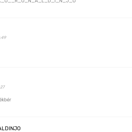
_K_O__R_O_N_A_L_D_I_N_J_O
6:49
:27
ékbér
ALDINJO