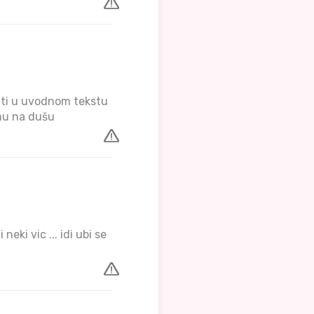
o ti u uvodnom tekstu
emu na dušu
neki vic ... idi ubi se