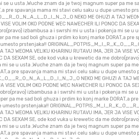
mi se u usta ,Wuche znam da je twoj magnum super pa me sa
,a pre spavanja mama mi stavi celu saku u dupe umesto prs
__R_O_N_A_L_D_I_N_J_O NEKO ME GHUZI A TAJ WEOMA
 VISE VOLIM OKO PODNE WEC NAWECHER ILI PONOC DA SEXAM
ro(pravo) izbambusa a i swrshi mi u usta i pokenja mi se u
r pa me sad boli ghuza i prdim ko konj marke DORAT,a pre 
upe umesto prstenjaka!! ORIGINAL_POTPIS_M_I_R_K_O_
A TAJ WEOMA VELIKU KHARINU RUTAVU IMA, JER JA VISE 
DA SEXAM SE, ode kod vuka u krewetic da me dobro(pravo)
ja mi se u usta ,Wuche znam da je twoj magnum super pa me 
AT,a pre spavanja mama mi stavi celu saku u dupe umesto p
_O__R_O_N_A_L_D_I_N_J_O NEKO ME GHUZI A TAJ WEO
JA VISE VOLIM OKO PODNE WEC NAWECHER ILI PONOC DA SEX
obro(pravo) izbambusa a i swrshi mi u usta i pokenja mi se
per pa me sad boli ghuza i prdim ko konj marke DORAT,a pr
dupe umesto prstenjaka!! ORIGINAL_POTPIS_M_I_R_K_O
A TAJ WEOMA VELIKU KHARINU RUTAVU IMA, JER JA VISE 
DA SEXAM SE, ode kod vuka u krewetic da me dobro(pravo)
ja mi se u usta ,Wuche znam da je twoj magnum super pa me 
AT,a pre spavanja mama mi stavi celu saku u dupe umesto p