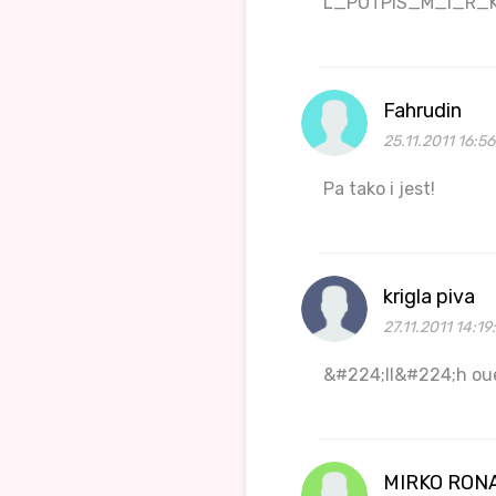
L_POTPIS_M_I_R
Fahrudin
25.11.2011 16:5
Pa tako i jest!
krigla piva
27.11.2011 14:19
&#224;ll&#224;h ou
MIRKO RON