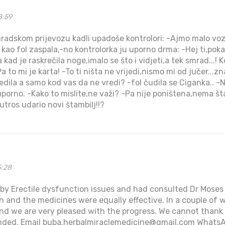
8:59
gradskom prijevozu kadli upadoše kontrolori: -Ajmo malo voz
kao fol zaspala,-no kontrolorka ju uporno drma: -Hej ti,poka
 kad je raskrečila noge,imalo se što i vidjeti,a tek smrad...! K
Pa to mi je karta! -To ti ništa ne vrijedi,nismo mi od jučer...
redila a samo kod vas da ne vredi? -fol čudila se Ciganka..
 uporno. -Kako to mislite,ne važi? -Pa nije poništena,nema š
utros udario novi štambilj!!?
5:28
d by Erectile dysfunction issues and had consulted Dr Moses
 and the medicines were equally effective. In a couple of w
d we are very pleased with the progress. We cannot thank
nded. Email buba.herbalmiraclemedicine@gmail.com What