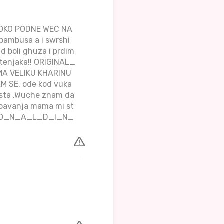
 OKO PODNE WEC NA
bambusa a i swrshi
d boli ghuza i prdim
tenjaka!! ORIGINAL_
 VELIKU KHARINU
 SE, ode kod vuka
 usta ,Wuche znam da
spavanja mama mi st
_R_O_N_A_L_D_I_N_