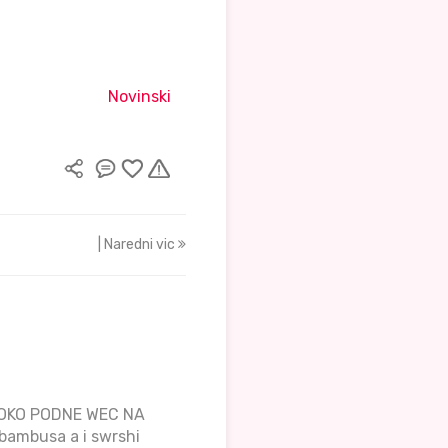
Novinski
| Naredni vic
 OKO PODNE WEC NA
bambusa a i swrshi