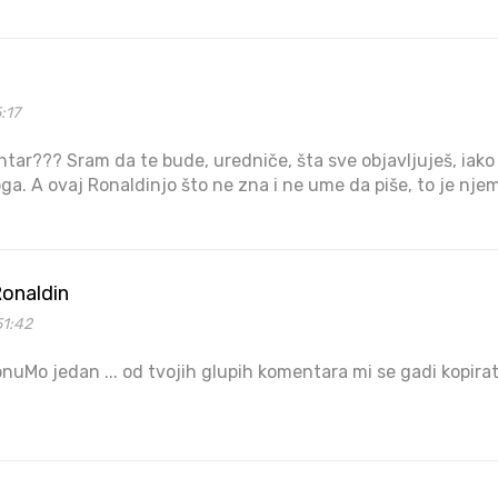
:17
entar??? Sram da te bude, uredniče, šta sve objavljuješ, iak
oga. A ovaj Ronaldinjo što ne zna i ne ume da piše, to je nj
Ronaldin
51:42
, ronuMo jedan ... od tvojih glupih komentara mi se gadi kopirati 