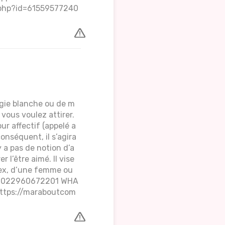
e.php?id=61559577240
agie blanche ou de m
vous voulez attirer.
ur affectif (appelé a
conséquent, il s’agira
 a pas de notion d’a
 l’être aimé. Il vise
n ex, d’une femme ou
 0022960672201 WHA
ttps://maraboutcom