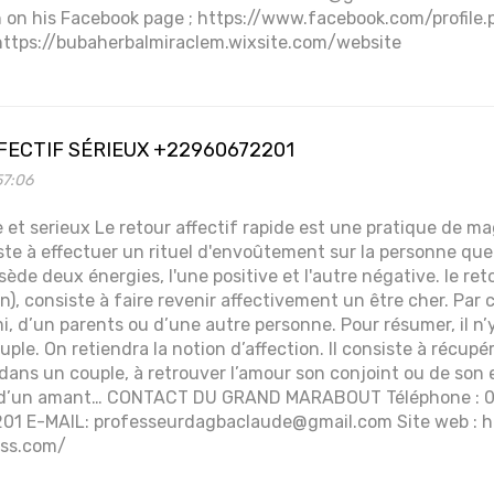
ch on his Facebook page ; https://www.facebook.com/profil
https://bubaherbalmiraclem.wixsite.com/website
FECTIF SÉRIEUX +22960672201
57:06
de et serieux Le retour affectif rapide est une pratique de m
ste à effectuer un rituel d'envoûtement sur la personne que 
de deux énergies, l'une positive et l'autre négative. le reto
on), consiste à faire revenir affectivement un être cher. Par 
i, d’un parents ou d’une autre personne. Pour résumer, il n’y
le. On retiendra la notion d’affection. Il consiste à récupérer
e dans un couple, à retrouver l’amour son conjoint ou de so
d’un amant… CONTACT DU GRAND MARABOUT Téléphone :
1 E-MAIL: professeurdagbaclaude@gmail.com Site web : h
ss.com/