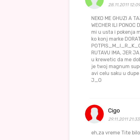
28.11.2011 12:0
NEKO ME GHUZI A TA
WECHER ILI PONOC DA
mi u usta i pokenja 
ko konj marke DORAT
POTPIS_M_I_R_K_O
RUTAVU IMA, JER JA
u krewetic da me dob
je twoj magnum supe
avi celu saku u d
J_O
Cigo
29.11.2011 21:3
eh,za vreme Tite bilo 