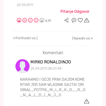
22.09.2011
Pitanje Odgovor
4,19
Prethodni vic |
| Naredni vic
Komentari:
MIRKO RONALDINJO
25.09.2011 08:27:48
NARAWNO I ODJE PRWI DAJEM KOME
NTAR JER SAM WLASNIK SAJTA! ORI
GINAL_POTPIS_M_I_R_K_O__R_O
_N_A_L_D_I_N_J_O