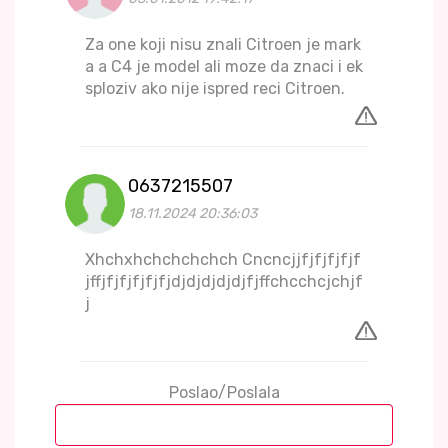
Za one koji nisu znali Citroen je mark
a a C4 je model ali moze da znaci i ek
sploziv ako nije ispred reci Citroen.
0637215507
18.11.2024 20:36:03
Xhchxhchchchchch Cncncjjfjfjfjfjf
jffjfjfjfjfjfjdjdjdjdjdjfjffchcchcjchjf
j
Poslao/Poslala