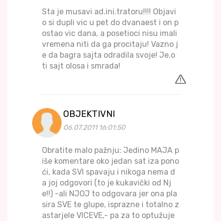
Sta je musavi ad.ini.tratoru!!!! Objavi
o si dupli vic u pet do dvanaest i on p
ostao vic dana, a posetioci nisu imali
vremena niti da ga procitaju! Vazno j
e da bagra sajta odradila svoje! Je.o
ti sajt olosa i smrada!
OBJEKTIVNI
06.07.2011 16:01:50
Obratite malo pažnju: Jedino MAJA p
iše komentare oko jedan sat iza pono
ći, kada SVI spavaju i nikoga nema d
a joj odgovori (to je kukavički od Nj
e!!) -ali NJOJ to odgovara jer ona pla
sira SVE te glupe, isprazne i totalno z
astarjele VICEVE,- pa za to optužuje