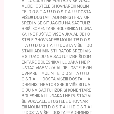
A I LUĐAKA I NE PUŠTAJ VIŠE VUKA,
ALIJE I OSTELE GHOVNARE!!! MOLIM
TE! D O S T A ! ! ! D O S T A ! ! ! DOSTA
VIŠE!!! DOSTA!!!! ADHMINISTHRATOR
SREDI VIŠE SITUACIJU NA SAJTU! IZ
BRIŠI KOMENTARE BOLESNIKA I LUĐA
KA I NE PUŠTAJ VIŠE VUKA,ALIJE I O
STELE GHOVNARE!!! MOLIM TE! D O S
T A ! ! ! D O S T A ! ! ! DOSTA VIŠE!!! DO
STA!!!! ADHMINISTHRATOR SREDI VIŠ
E SITUACIJU NA SAJTU! IZBRIŠI KOM
ENTARE BOLESNIKA I LUĐAKA I NE P
UŠTAJ VIŠE VUKA,ALIJE I OSTELE GH
OVNARE!!! MOLIM TE! D O S T A ! ! ! D
O S T A ! ! ! DOSTA VIŠE!!! DOSTA!!!! A
DHMINISTHRATOR SREDI VIŠE SITUA
CIJU NA SAJTU! IZBRIŠI KOMENTARE
BOLESNIKA I LUĐAKA I NE PUŠTAJ VI
ŠE VUKA,ALIJE I OSTELE GHOVNAR
E!!! MOLIM TE! D O S T A ! ! ! D O S T A !
! ! DOSTA VIŠE!!! DOSTA!!!! ADHMINIST