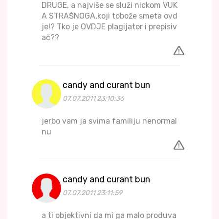
DRUGE, a najviše se služi nickom VUK
A STRAŠNOGA,koji tobože smeta ovd
je!? Tko je OVDJE plagijator i prepisiv
ač??
candy and curant bun
07.07.2011 23:10:36
jerbo vam ja svima familiju nenormal
nu
candy and curant bun
07.07.2011 23:11:59
a ti objektivni da mi ga malo produva