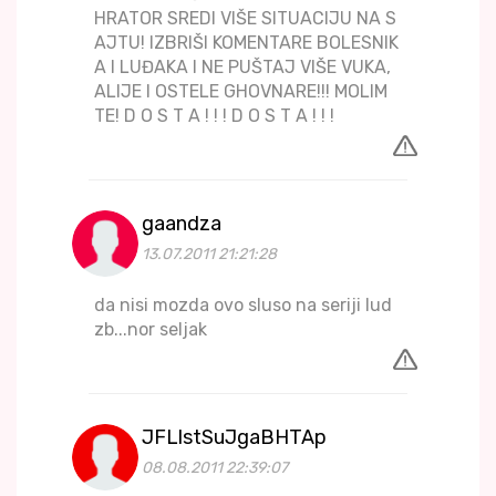
HRATOR SREDI VIŠE SITUACIJU NA S
AJTU! IZBRIŠI KOMENTARE BOLESNIK
A I LUĐAKA I NE PUŠTAJ VIŠE VUKA,
ALIJE I OSTELE GHOVNARE!!! MOLIM
TE! D O S T A ! ! ! D O S T A ! ! !
gaandza
13.07.2011 21:21:28
da nisi mozda ovo sluso na seriji lud
zb...nor seljak
JFLlstSuJgaBHTAp
08.08.2011 22:39:07