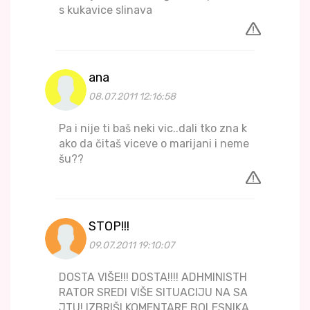
s kukavice slinava
ana
08.07.2011 12:16:58
Pa i nije ti baš neki vic..dali tko zna k
ako da čitaš viceve o marijani i neme
šu??
STOP!!!
09.07.2011 19:10:07
DOSTA VIŠE!!! DOSTA!!!! ADHMINISTH
RATOR SREDI VIŠE SITUACIJU NA SA
JTU! IZBRIŠI KOMENTARE BOLESNIKA