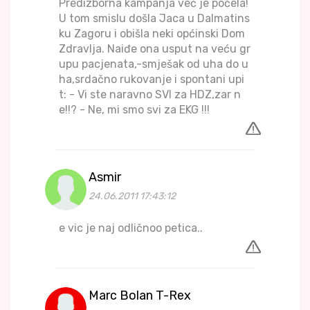
Predizborna kampanja već je počela!
U tom smislu došla Jaca u Dalmatins
ku Zagoru i obišla neki općinski Dom
Zdravlja. Naiđe ona usput na veću gr
upu pacjenata,-smješak od uha do u
ha,srdačno rukovanje i spontani upi
t: - Vi ste naravno SVI za HDZ,zar n
e!!? - Ne, mi smo svi za EKG !!!
Asmir
24.06.2011 17:43:12
e vic je naj odličnoo petica..
Marc Bolan T-Rex