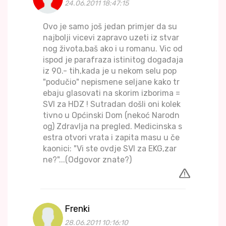
24.06.2011 18:47:15
Ovo je samo još jedan primjer da su
najbolji vicevi zapravo uzeti iz stvar
nog života,baš ako i u romanu. Vic od
ispod je parafraza istinitog događaja
iz 90.- tih,kada je u nekom selu pop
"podučio" nepismene seljane kako tr
ebaju glasovati na skorim izborima =
SVI za HDZ ! Sutradan došli oni kolek
tivno u Općinski Dom (nekoć Narodn
og) Zdravlja na pregled. Medicinska s
estra otvori vrata i zapita masu u če
kaonici: "Vi ste ovdje SVI za EKG,zar
ne?"...(Odgovor znate?)
Frenki
28.06.2011 10:16:10