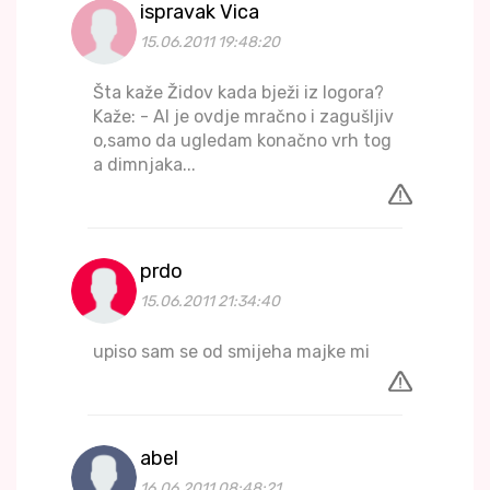
ispravak Vica
15.06.2011 19:48:20
Šta kaže Židov kada bježi iz logora?
Kaže: - Al je ovdje mračno i zagušljiv
o,samo da ugledam konačno vrh tog
a dimnjaka...
prdo
15.06.2011 21:34:40
upiso sam se od smijeha majke mi
abel
16.06.2011 08:48:21