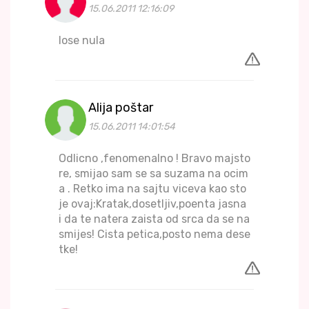
15.06.2011 12:16:09
lose nula
Alija poštar
15.06.2011 14:01:54
Odlicno ,fenomenalno ! Bravo majsto
re, smijao sam se sa suzama na ocim
a . Retko ima na sajtu viceva kao sto
je ovaj:Kratak,dosetljiv,poenta jasna
i da te natera zaista od srca da se na
smijes! Cista petica,posto nema dese
tke!