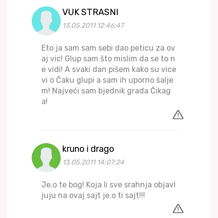
VUK STRASNI
13.05.2011 12:46:47
Eto ja sam sam sebi dao peticu za ov
aj vic! Glup sam što mislim da se to n
e vidi! A svaki dan pišem kako su vice
vi o Čaku glupi a sam ih uporno šalje
m! Najveći sam bjednik grada Čikag
a!
kruno i drago
13.05.2011 14:07:24
Je.o te bog! Koja li sve srahnja objavl
juju na ovaj sajt je.o ti sajt!!!