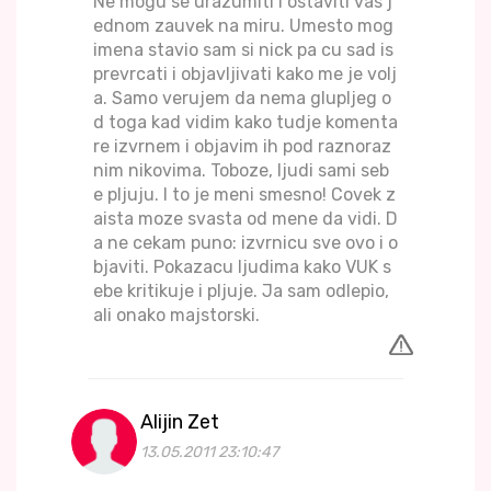
Ne mogu se urazumiti i ostaviti vas j
ednom zauvek na miru. Umesto mog
imena stavio sam si nick pa cu sad is
prevrcati i objavljivati kako me je volj
a. Samo verujem da nema glupljeg o
d toga kad vidim kako tudje komenta
re izvrnem i objavim ih pod raznoraz
nim nikovima. Toboze, ljudi sami seb
e pljuju. I to je meni smesno! Covek z
aista moze svasta od mene da vidi. D
a ne cekam puno: izvrnicu sve ovo i o
bjaviti. Pokazacu ljudima kako VUK s
ebe kritikuje i pljuje. Ja sam odlepio,
ali onako majstorski.
Alijin Zet
13.05.2011 23:10:47