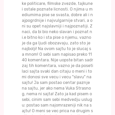
ke politicare, filmske zvezde, tajkune
i ostale poznate licnosti. O njima u m
ediumima pise se svasta, dobre ali i n
ajpogrdnije i najvulgarnije stvari, a o
ni su opet najslavniji i najpoznatiji. Z
naci, da bi bio neko slavan i poznat n
i.e bitno ko i sta pise o njemu, vazno
je da ga ljudi obozavaju, zato sto je
najbolji! Na ovom sajtu to je slucaj s
a mnom! O sebi sam napisao preko 11
40 komentara. Nije uopste bitan sadr
zaj tih komentara, vazno je da poseti
laci sajta svaki dan citaju o meni i to
mi donosi sve vecu i vecu "slavu" na
sajtu! Ja sam postao centar paznje
na sajtu, jer ako nema Vuka Strasno
g, nema ni sajta! Zato ja kad pisem o
sebi, cinim sam sebi medvedju uslug
u: postao sam najomrazeniji nik na s
ajtu! O meni se vec prica na drugim s