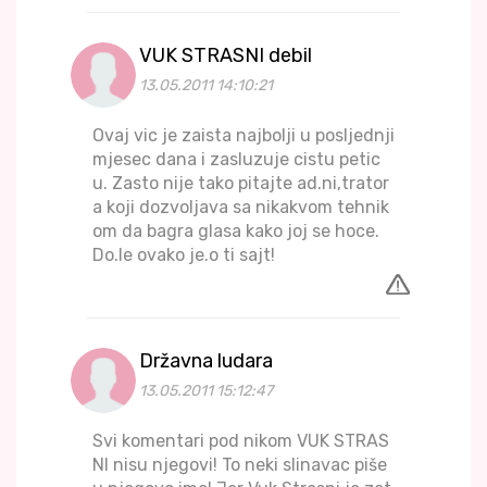
VUK STRASNI debil
13.05.2011 14:10:21
Ovaj vic je zaista najbolji u posljednji
mjesec dana i zasluzuje cistu petic
u. Zasto nije tako pitajte ad.ni,trator
a koji dozvoljava sa nikakvom tehnik
om da bagra glasa kako joj se hoce.
Do.le ovako je.o ti sajt!
Državna ludara
13.05.2011 15:12:47
Svi komentari pod nikom VUK STRAS
NI nisu njegovi! To neki slinavac piše