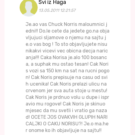
Svi iz Haga
13.05.2011 12:21:57
Je.ao vas Chuck Norris maloumnici j
edni!! Do.le cete da jedete go.na obja
vljujuci sljamove o njemu na sajtu j
e.o vas bog ! To sto objavljujete nisu
nikakvi vicevi vec obicna decja naric
anja!!! Caka Norisa je.alo 100 bosanc
a, a suphak mu ostao tesan! Cak Nori
s vozi sa 150 km na sat na rucni pogo
n! Cak Noris prepisuje na casu od svi
h ucenika! Cak Noris prelazi ulicu na
crvenom jer sva auta stoje u mestu!
Cak Noris je prdnuo volu u dupe i ispr
avio mu rogove! Cak Noris je skinuo
mjesec da mu svetli i vratio ga naza
d! OCETE JOS OVAKVIH GLUPIH NARI
CALJKI O CAKU NORISU?! Je.o ma.he
r onome ko ih objavljuje na sajtu!!