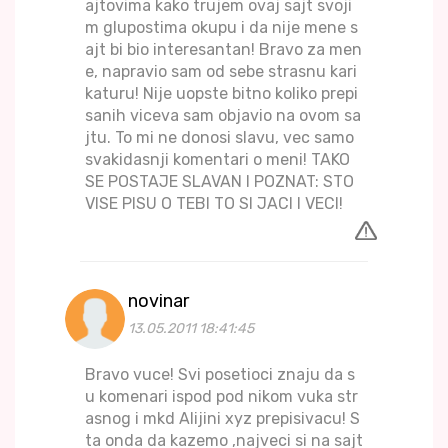
ajtovima kako trujem ovaj sajt svoji
m glupostima okupu i da nije mene s
ajt bi bio interesantan! Bravo za men
e, napravio sam od sebe strasnu kari
katuru! Nije uopste bitno koliko prepi
sanih viceva sam objavio na ovom sa
jtu. To mi ne donosi slavu, vec samo
svakidasnji komentari o meni! TAKO
SE POSTAJE SLAVAN I POZNAT: STO
VISE PISU O TEBI TO SI JACI I VECI!
novinar
13.05.2011 18:41:45
Bravo vuce! Svi posetioci znaju da s
u komenari ispod pod nikom vuka str
asnog i mkd Alijini xyz prepisivacu! S
ta onda da kazemo ,najveci si na sajt