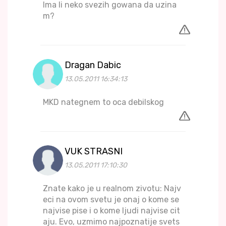
Ima li neko svezih gowana da uzina
m?
Dragan Dabic
13.05.2011 16:34:13
MKD nategnem to oca debilskog
VUK STRASNI
13.05.2011 17:10:30
Znate kako je u realnom zivotu: Najv
eci na ovom svetu je onaj o kome se
najvise pise i o kome ljudi najvise cit
aju. Evo, uzmimo najpoznatije svets