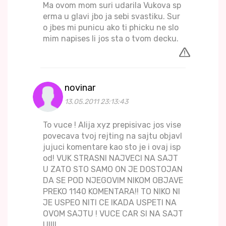
Ma ovom mom suri udarila Vukova sp
erma u glavi jbo ja sebi svastiku. Sur
o jbes mi punicu ako ti phicku ne slo
mim napises li jos sta o tvom decku.
novinar
13.05.2011 23:13:43
To vuce ! Alija xyz prepisivac jos vise
povecava tvoj rejting na sajtu objavl
jujuci komentare kao sto je i ovaj isp
od! VUK STRASNI NAJVECI NA SAJT
U ZATO STO SAMO ON JE DOSTOJAN
DA SE POD NJEGOVIM NIKOM OBJAVE
PREKO 1140 KOMENTARA!! TO NIKO NI
JE USPEO NITI CE IKADA USPETI NA
OVOM SAJTU ! VUCE CAR SI NA SAJT
U!!!!