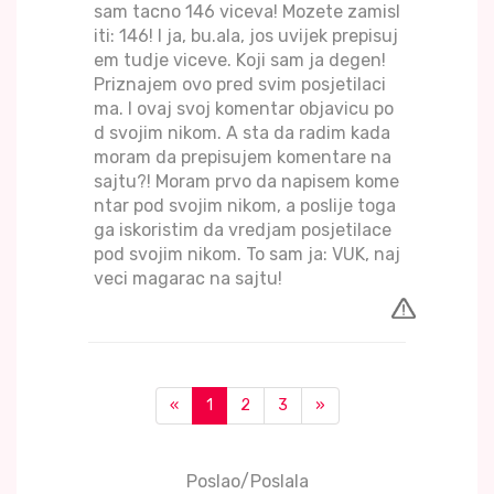
sam tacno 146 viceva! Mozete zamisl
iti: 146! I ja, bu.ala, jos uvijek prepisuj
em tudje viceve. Koji sam ja degen!
Priznajem ovo pred svim posjetilaci
ma. I ovaj svoj komentar objavicu po
d svojim nikom. A sta da radim kada
moram da prepisujem komentare na
sajtu?! Moram prvo da napisem kome
ntar pod svojim nikom, a poslije toga
ga iskoristim da vredjam posjetilace
pod svojim nikom. To sam ja: VUK, naj
veci magarac na sajtu!
«
1
2
3
»
Poslao/Poslala