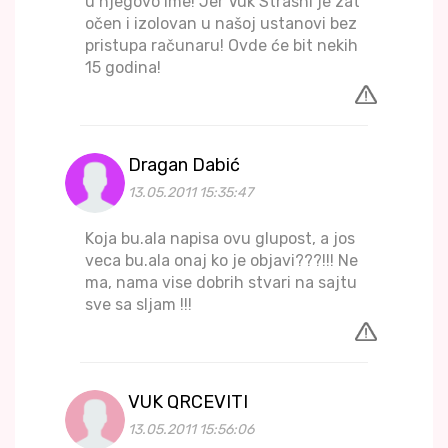
u njegovo ime! Jer Vuk Strasni je zat
očen i izolovan u našoj ustanovi bez
pristupa računaru! Ovde će bit nekih
15 godina!
Dragan Dabić
13.05.2011 15:35:47
Koja bu.ala napisa ovu glupost, a jos
veca bu.ala onaj ko je objavi???!!! Ne
ma, nama vise dobrih stvari na sajtu
sve sa sljam !!!
VUK QRCEVITI
13.05.2011 15:56:06