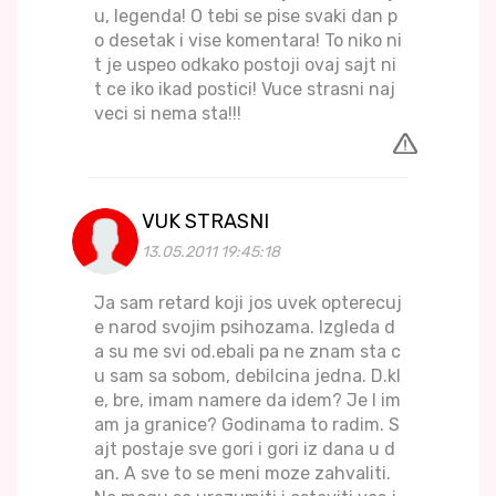
u, legenda! O tebi se pise svaki dan p
o desetak i vise komentara! To niko ni
t je uspeo odkako postoji ovaj sajt ni
t ce iko ikad postici! Vuce strasni naj
veci si nema sta!!!
VUK STRASNI
13.05.2011 19:45:18
Ja sam retard koji jos uvek opterecuj
e narod svojim psihozama. Izgleda d
a su me svi od.ebali pa ne znam sta c
u sam sa sobom, debilcina jedna. D.kl
e, bre, imam namere da idem? Je l im
am ja granice? Godinama to radim. S
ajt postaje sve gori i gori iz dana u d
an. A sve to se meni moze zahvaliti.