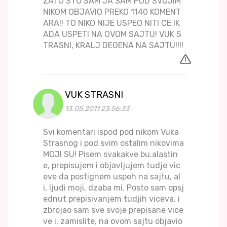
ZATO STO SAM JA SAM POD SVOJIM
NIKOM OBJAVIO PREKO 1140 KOMENT
ARA!! TO NIKO NIJE USPEO NITI CE IK
ADA USPETI NA OVOM SAJTU! VUK S
TRASNI, KRALJ DEGENA NA SAJTU!!!!
VUK STRASNI
13.05.2011 23:56:33
Svi komentari ispod pod nikom Vuka
Strasnog i pod svim ostalim nikovima
MOJI SU! Pisem svakakve bu.alastin
e, prepisujem i objavljujem tudje vic
eve da postignem uspeh na sajtu, al
i, ljudi moji, dzaba mi. Posto sam opsj
ednut prepisivanjem tudjih viceva, i
zbrojao sam sve svoje prepisane vice
ve i, zamislite, na ovom sajtu objavio