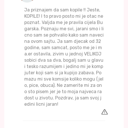
Ja priznajem da sam kopile !! Jeste,
KOPILE! I to pravo posto mi je otac ne
poznat. Valjda me je pravila cijela Bu
garska. Poznaju me svi, jarani smo i li
cno sam se pohvalio kako sam naveci
na ovom sajtu. Ja sam djecak od 32
godine, sam samcat, posto me je i m
a.er ostavila, zivim u jednoj VELIKOJ
sobici dva sa dva, bogalj sam u glavu
i tesko razumijem i jedino mi je komp
juter koji sam si ja kupijo zabava. Po
mazu mi sve komsije koliko mogu (jel
o, pice, obuca). Ne zamerite mi za on
o sto pisem jer je to moja najveca ra
dost u zivotu. Pozdrav, ja sam svoj j
edini licni jaran!