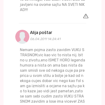
javljeni na ovome sajtu NA SVETI NIK
AD!!!
Alija poštar
06.04.2011 14:24:41
Nemam pojma zasto zavidim VUKU S
TRASNOM,vic kao vic to nista nij. bit
no u zivotu,eno ISMET HORO legenda
humora a nista on ama bas nista da
sam smisli sve od nekoga cuje pa pre
prica u svom stilu a bolje je kad od n
ekoga cujes dobar vic nego kao fol s
am ga izmisliti a ocjene na sajtu pa k
o to kaze jao vidi jest pametan,zato
se sam sebi cudim zasto VUKU STRA
SNOM zavidim a lose ima viceve! ZAS