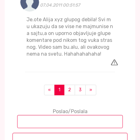
07.04.2011 00:51:57
Je.ote Alija xyz glupog debila! Svi m
u ukazuju da se vise ne majmunise n
a sajtu,a on uporno objavljuje glupe
komentare pod nikom tog vuka stras
nog. Video sam bu.alu, ali ovakovog
nema na svetu. Hahahahahaha!
«
1
2
3
»
Poslao/Poslala