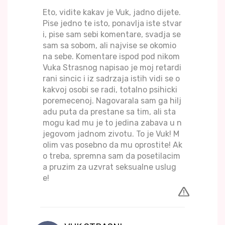
Eto, vidite kakav je Vuk, jadno dijete.
Pise jedno te isto, ponavlja iste stvar
i, pise sam sebi komentare, svadja se
sam sa sobom, ali najvise se okomio
na sebe. Komentare ispod pod nikom
Vuka Strasnog napisao je moj retardi
rani sincic i iz sadrzaja istih vidi se o
kakvoj osobi se radi, totalno psihicki
poremecenoj. Nagovarala sam ga hilj
adu puta da prestane sa tim, ali sta
mogu kad mu je to jedina zabava u n
jegovom jadnom zivotu. To je Vuk! M
olim vas posebno da mu oprostite! Ak
o treba, spremna sam da posetilacim
a pruzim za uzvrat seksualne uslug
e!