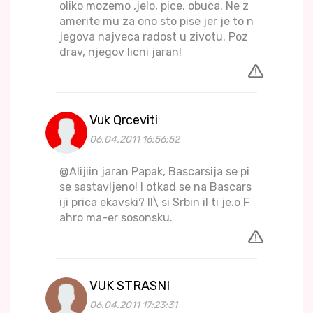
oliko mozemo ,jelo, pice, obuca. Ne z
amerite mu za ono sto pise jer je to n
jegova najveca radost u zivotu. Poz
drav, njegov licni jaran!
Vuk Qrceviti
06.04.2011 16:56:52
@Alijiin jaran Papak, Bascarsija se pi
se sastavljeno! I otkad se na Bascars
iji prica ekavski? Il\ si Srbin il ti je.o F
ahro ma-er sosonsku.
VUK STRASNI
06.04.2011 17:23:31