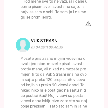
li kod mene sve to ne vazi, ja i dalje u
porno pisem sve i svasta na sajtu, a
najvise sam o sebi. To sam ja i ne mo
gu se promijeniti.
VUK STRASNI
07.04.2011 00:46:35
Mozete pristrasno mojim vicevima d
avati jedinice, mozete pisati svasta
protiv mene, ali nikad ne mozete pro
mijeniti to da Vuk Strasni ima na ovo
m sajtu preko 120 prepisanih viceva
od kojih su preko 90 vicevi dana! To
nikad niko nije postigao na sajtu niti
ce postici ikad! Moji vicevi su postali
vicevi dana iskljucivo zato sto su naj
bolje prepisani i zato sto sam ih ja ne