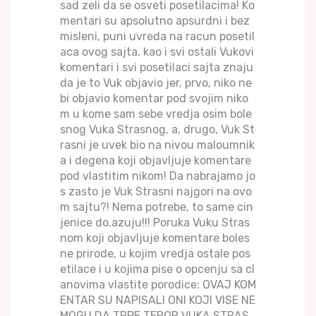
sad zeli da se osveti posetilacima! Ko
mentari su apsolutno apsurdni i bez
misleni, puni uvreda na racun posetil
aca ovog sajta, kao i svi ostali Vukovi
komentari i svi posetilaci sajta znaju
da je to Vuk objavio jer, prvo, niko ne
bi objavio komentar pod svojim niko
m u kome sam sebe vredja osim bole
snog Vuka Strasnog, a, drugo, Vuk St
rasni je uvek bio na nivou maloumnik
a i degena koji objavljuje komentare
pod vlastitim nikom! Da nabrajamo jo
s zasto je Vuk Strasni najgori na ovo
m sajtu?! Nema potrebe, to same cin
jenice do.azuju!!! Poruka Vuku Stras
nom koji objavljuje komentare boles
ne prirode, u kojim vredja ostale pos
etilace i u kojima pise o opcenju sa cl
anovima vlastite porodice: OVAJ KOM
ENTAR SU NAPISALI ONI KOJI VISE NE
MOGU DA TRPE TEROR VUKA STRAS