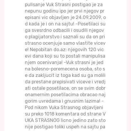
pulisanje Vuk Strasni postigao je za
nepunu godinu ipo jer prvi njegov pr
episani vic objavljen je 24.09.2009, o
d kada je i on na sajtu! -Posetilaci su
ga svesrdno odbacili i osudili njegov
o plagijatorstvo i saznali su da on pri
strasno ocenjuje samo vlastite vicev
e! Nepobitan do.az: njegovih 120 vic
evi dana koji su to postali manipulisa
njem ocenivanja! -Vuk strasni je jed
na bolesno-poremecena osoba, sto s
e da zakljucit iz toga kad su ga molili
da prestane prepisivati viceve i vredj
ati ostale posetilace, on se svim dobr
onamernim posetilacima obracao naj
gorim uvredama i gnusnim lazima! -
Pod nikom Vuka Strasnog objavljeni
su preko 1018 komentara od strane V
UKA STRASNOG licno jedino zato sto
nije postigao toliki uspeh na sajtu pa