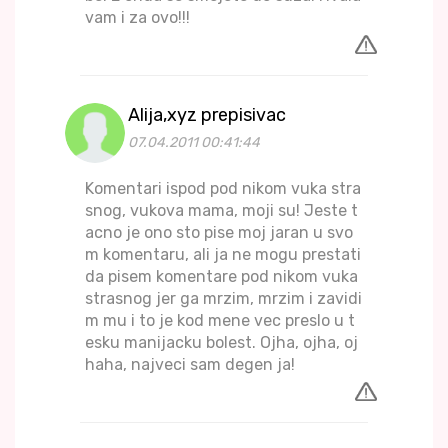
vam i za ovo!!!
Alija,xyz prepisivac
07.04.2011 00:41:44
Komentari ispod pod nikom vuka stra
snog, vukova mama, moji su! Jeste t
acno je ono sto pise moj jaran u svo
m komentaru, ali ja ne mogu prestati
da pisem komentare pod nikom vuka
strasnog jer ga mrzim, mrzim i zavidi
m mu i to je kod mene vec preslo u t
esku manijacku bolest. Ojha, ojha, oj
haha, najveci sam degen ja!