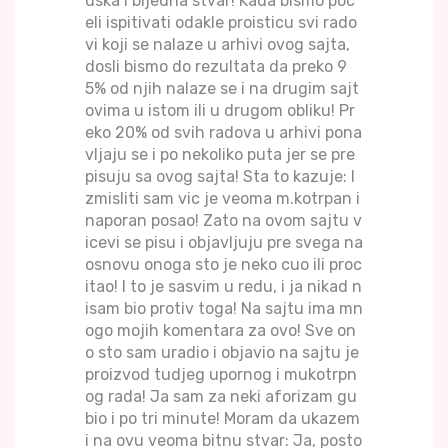
dska i bijedna stvar! Kada bismo poc
eli ispitivati odakle proisticu svi rado
vi koji se nalaze u arhivi ovog sajta,
dosli bismo do rezultata da preko 9
5% od njih nalaze se i na drugim sajt
ovima u istom ili u drugom obliku! Pr
eko 20% od svih radova u arhivi pona
vljaju se i po nekoliko puta jer se pre
pisuju sa ovog sajta! Sta to kazuje: I
zmisliti sam vic je veoma m.kotrpan i
naporan posao! Zato na ovom sajtu v
icevi se pisu i objavljuju pre svega na
osnovu onoga sto je neko cuo ili proc
itao! I to je sasvim u redu, i ja nikad n
isam bio protiv toga! Na sajtu ima mn
ogo mojih komentara za ovo! Sve on
o sto sam uradio i objavio na sajtu je
proizvod tudjeg upornog i mukotrpn
og rada! Ja sam za neki aforizam gu
bio i po tri minute! Moram da ukazem
i na ovu veoma bitnu stvar: Ja, posto