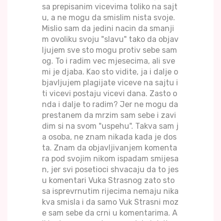
sa prepisanim vicevima toliko na sajt
u, a ne mogu da smislim nista svoje.
Mislio sam da jedini nacin da smanji
m ovoliku svoju "slavu" tako da objav
ljujem sve sto mogu protiv sebe sam
og. To i radim vec mjesecima, ali sve
mi je djaba. Kao sto vidite, ja i dalje o
bjavljujem plagijate viceve na sajtu i
ti vicevi postaju vicevi dana. Zasto o
nda i dalje to radim? Jer ne mogu da
prestanem da mrzim sam sebe i zavi
dim si na svom "uspehu". Takva sam j
a osoba, ne znam nikada kada je dos
ta. Znam da objavljivanjem komenta
ra pod svojim nikom ispadam smijesa
n, jer svi posetioci shvacaju da to jes
u komentari Vuka Strasnog zato sto
sa isprevrnutim rijecima nemaju nika
kva smisla i da samo Vuk Strasni moz
e sam sebe da crni u komentarima. A