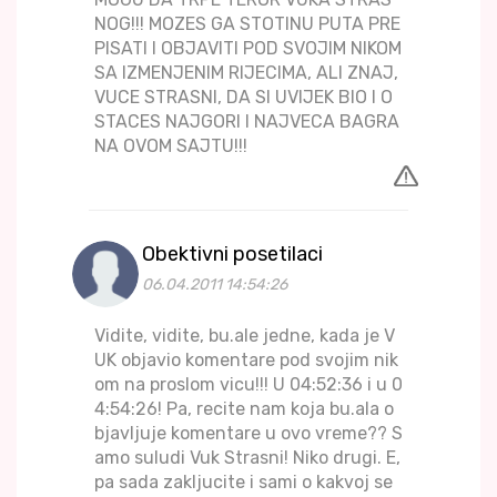
NOG!!! MOZES GA STOTINU PUTA PRE
PISATI I OBJAVITI POD SVOJIM NIKOM
SA IZMENJENIM RIJECIMA, ALI ZNAJ,
VUCE STRASNI, DA SI UVIJEK BIO I O
STACES NAJGORI I NAJVECA BAGRA
NA OVOM SAJTU!!!
Obektivni posetilaci
06.04.2011 14:54:26
Vidite, vidite, bu.ale jedne, kada je V
UK objavio komentare pod svojim nik
om na proslom vicu!!! U 04:52:36 i u 0
4:54:26! Pa, recite nam koja bu.ala o
bjavljuje komentare u ovo vreme?? S
amo suludi Vuk Strasni! Niko drugi. E,
pa sada zakljucite i sami o kakvoj se