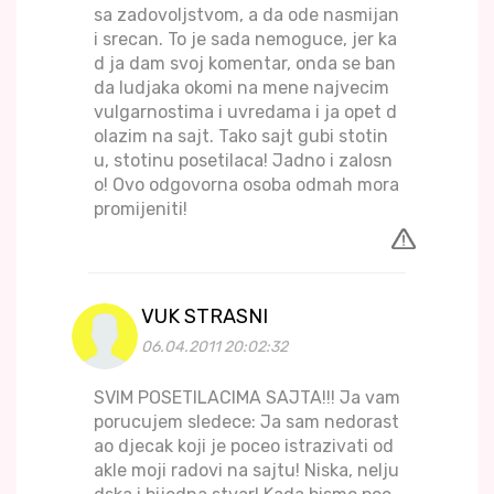
sa zadovoljstvom, a da ode nasmijan
i srecan. To je sada nemoguce, jer ka
d ja dam svoj komentar, onda se ban
da ludjaka okomi na mene najvecim
vulgarnostima i uvredama i ja opet d
olazim na sajt. Tako sajt gubi stotin
u, stotinu posetilaca! Jadno i zalosn
o! Ovo odgovorna osoba odmah mora
promijeniti!
VUK STRASNI
06.04.2011 20:02:32
SVIM POSETILACIMA SAJTA!!! Ja vam
porucujem sledece: Ja sam nedorast
ao djecak koji je poceo istrazivati od
akle moji radovi na sajtu! Niska, nelju