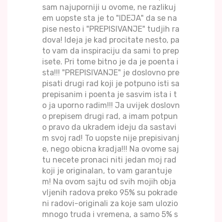
sam najuporniji u ovome, ne razlikuj
em uopste sta je to "IDEJA" da se na
pise nesto i "PREPISIVANJE" tudjih ra
dova! Ideja je kad procitate nesto, pa
to vam da inspiraciju da sami to prep
isete. Pri tome bitno je da je poenta i
sta!!! "PREPISIVANJE" je doslovno pre
pisati drugi rad koji je potpuno isti sa
prepisanim i poenta je sasvim ista i t
o ja uporno radim!!! Ja uvijek doslovn
o prepisem drugi rad, a imam potpun
o pravo da ukradem ideju da sastavi
m svoj rad! To uopste nije prepisivanj
e, nego obicna kradja!!! Na ovome saj
tu necete pronaci niti jedan moj rad
koji je originalan, to vam garantuje
m! Na ovom sajtu od svih mojih obja
vljenih radova preko 95% su pokrade
ni radovi-originali za koje sam ulozio
mnogo truda i vremena, a samo 5% s