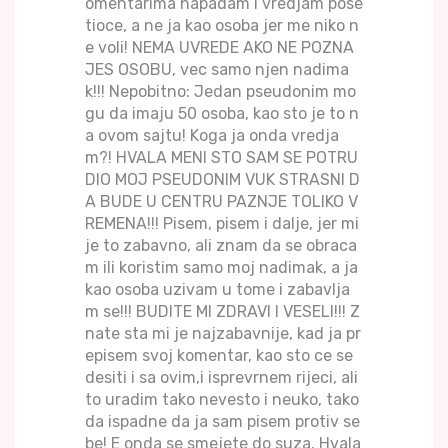
omentarima napadam i vredjam pose
tioce, a ne ja kao osoba jer me niko n
e voli! NEMA UVREDE AKO NE POZNA
JES OSOBU, vec samo njen nadima
k!!! Nepobitno: Jedan pseudonim mo
gu da imaju 50 osoba, kao sto je to n
a ovom sajtu! Koga ja onda vredja
m?! HVALA MENI STO SAM SE POTRU
DIO MOJ PSEUDONIM VUK STRASNI D
A BUDE U CENTRU PAZNJE TOLIKO V
REMENA!!! Pisem, pisem i dalje, jer mi
je to zabavno, ali znam da se obraca
m ili koristim samo moj nadimak, a ja
kao osoba uzivam u tome i zabavlja
m se!!! BUDITE MI ZDRAVI I VESELI!!! Z
nate sta mi je najzabavnije, kad ja pr
episem svoj komentar, kao sto ce se
desiti i sa ovim,i isprevrnem rijeci, ali
to uradim tako nevesto i neuko, tako
da ispadne da ja sam pisem protiv se
be! E onda se smejete do suza. Hvala