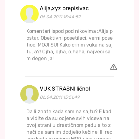
Alija,xyz prepisivac
06.04.2011 15:44:52
Komentari ispod pod nikovima :Alija p
ostar, Obektivni posetilaci, verni pose
tioc, MOJI SU! Kako crnim vuka na saj
tu, a?! Ojha, ojha, ojhaha, najveci sa
m degen ja!
VUK STRASNI lično!
06.04.2011 15:51:49
Da li znate kada sam na sajtu? E kad
a vidite da su ocjene svih viceva na
ovoj strani u drastičnom padu a to z
nači da sam im dodjelio kečine! Ili rec
imo kada je ocjena MOG vica u poras