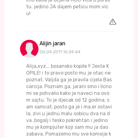
tu. jedino JA dajem peticu mom vic
u!
Alijin jaran
06.04.2011 16:34:44
Alija,xyz... bosansko kopile !! Jeste K
OPILE! i to pravo posto mu je otac ne
poznat. Valjda ga je pravila cijela Bas
carcija. Poznam ga, jarani smo i licno
mi se pohvalio kako je naveci na ovo
m sajtu. To je djecak od 12 godina, s
am samcat, posto ga je i ma.er ostavi
la, zivi u jednu malu sobicu dva na d
va ,bogalj i tesko pokrehtan i jedino
mu je kompjuter koji sam mu ja dao
zabava. Pomazemo mu sve komsije k