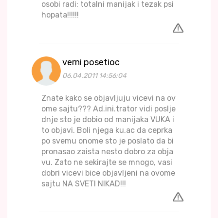
osobi radi: totalni manijak i tezak psi
hopata!!!!!!
verni posetioc
06.04.2011 14:56:04
Znate kako se objavljuju vicevi na ov
ome sajtu??? Ad.ini.trator vidi poslje
dnje sto je dobio od manijaka VUKA i
to objavi. Boli njega ku.ac da ceprka
po svemu onome sto je poslato da bi
pronasao zaista nesto dobro za obja
vu. Zato ne sekirajte se mnogo, vasi
dobri vicevi bice objavljeni na ovome
sajtu NA SVETI NIKAD!!!