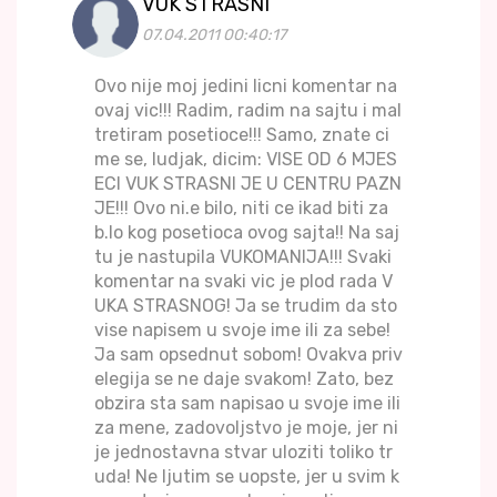
VUK STRASNI
07.04.2011 00:40:17
Ovo nije moj jedini licni komentar na
ovaj vic!!! Radim, radim na sajtu i mal
tretiram posetioce!!! Samo, znate ci
me se, ludjak, dicim: VISE OD 6 MJES
ECI VUK STRASNI JE U CENTRU PAZN
JE!!! Ovo ni.e bilo, niti ce ikad biti za
b.lo kog posetioca ovog sajta!! Na saj
tu je nastupila VUKOMANIJA!!! Svaki
komentar na svaki vic je plod rada V
UKA STRASNOG! Ja se trudim da sto
vise napisem u svoje ime ili za sebe!
Ja sam opsednut sobom! Ovakva priv
elegija se ne daje svakom! Zato, bez
obzira sta sam napisao u svoje ime ili
za mene, zadovoljstvo je moje, jer ni
je jednostavna stvar uloziti toliko tr
uda! Ne ljutim se uopste, jer u svim k