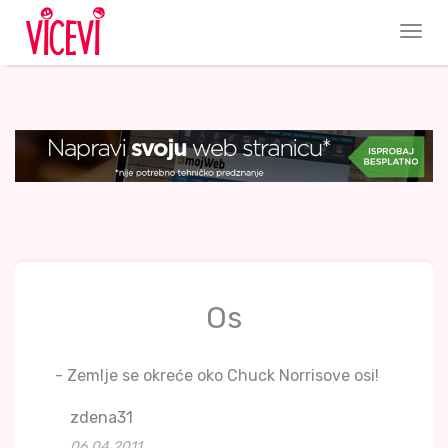
Os
- Zemlje se okreće oko Chuck Norrisove osi!
zdena31
06.04.2011