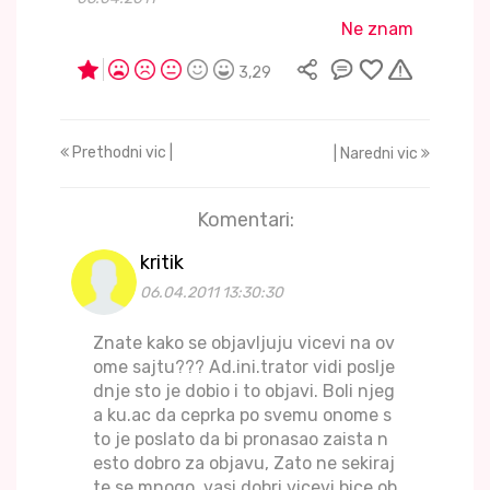
Ne znam
3,29
Prethodni vic |
| Naredni vic
Komentari:
kritik
06.04.2011 13:30:30
Znate kako se objavljuju vicevi na ov
ome sajtu??? Ad.ini.trator vidi poslje
dnje sto je dobio i to objavi. Boli njeg
a ku.ac da ceprka po svemu onome s
to je poslato da bi pronasao zaista n
esto dobro za objavu, Zato ne sekiraj
te se mnogo, vasi dobri vicevi bice ob