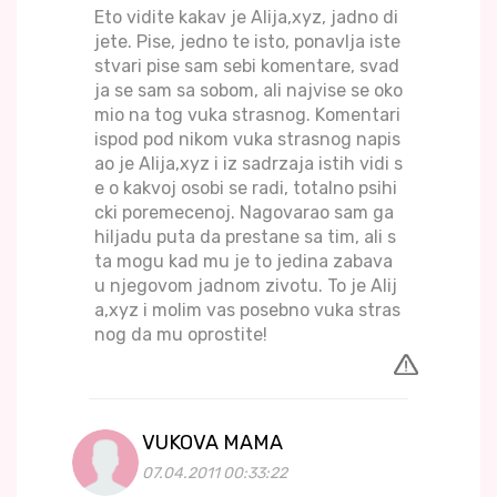
Eto vidite kakav je Alija,xyz, jadno di
jete. Pise, jedno te isto, ponavlja iste
stvari pise sam sebi komentare, svad
ja se sam sa sobom, ali najvise se oko
mio na tog vuka strasnog. Komentari
ispod pod nikom vuka strasnog napis
ao je Alija,xyz i iz sadrzaja istih vidi s
e o kakvoj osobi se radi, totalno psihi
cki poremecenoj. Nagovarao sam ga
hiljadu puta da prestane sa tim, ali s
ta mogu kad mu je to jedina zabava
u njegovom jadnom zivotu. To je Alij
a,xyz i molim vas posebno vuka stras
nog da mu oprostite!
VUKOVA MAMA
07.04.2011 00:33:22