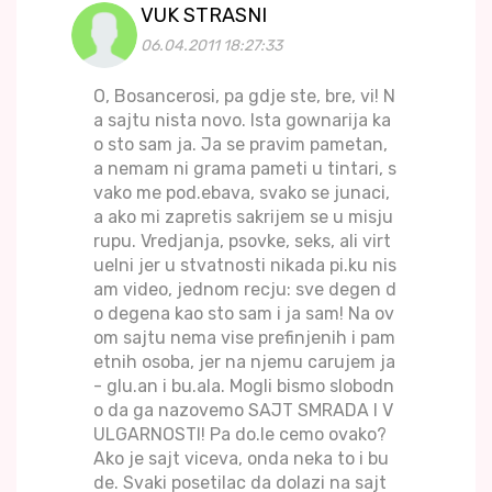
VUK STRASNI
06.04.2011 18:27:33
O, Bosancerosi, pa gdje ste, bre, vi! N
a sajtu nista novo. Ista gownarija ka
o sto sam ja. Ja se pravim pametan,
a nemam ni grama pameti u tintari, s
vako me pod.ebava, svako se junaci,
a ako mi zapretis sakrijem se u misju
rupu. Vredjanja, psovke, seks, ali virt
uelni jer u stvatnosti nikada pi.ku nis
am video, jednom recju: sve degen d
o degena kao sto sam i ja sam! Na ov
om sajtu nema vise prefinjenih i pam
etnih osoba, jer na njemu carujem ja
- glu.an i bu.ala. Mogli bismo slobodn
o da ga nazovemo SAJT SMRADA I V
ULGARNOSTI! Pa do.le cemo ovako?
Ako je sajt viceva, onda neka to i bu
de. Svaki posetilac da dolazi na sajt