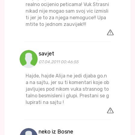
realno ocijenio peticama! Vuk Strasni
nikad nije mogao sam svoj vic izmisli
ti jer je to za njega nemoguce!! Upa
mtite to jednom zauvijek!!!
savjet
07.04.2011 00:46:55
Hajde, hajde Alija ne jedi djaba go.n
a na sajtu, jer su ti komentari koje ob
javljujes pod nikom vuka strasnog to
talno besmisleni i glupi. Prestani se g
lupirati na sajtu !
neko iz Bosne