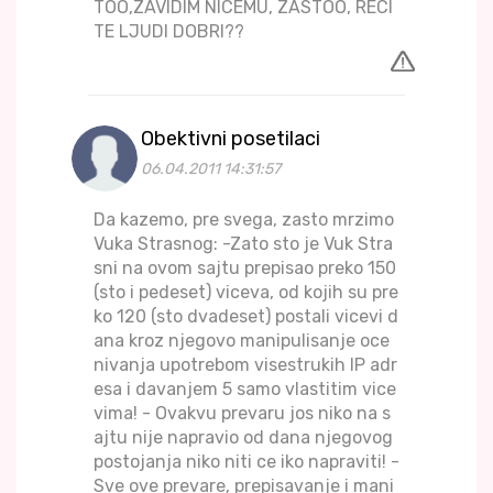
TOO,ZAVIDIM NICEMU, ZASTOO, RECI
TE LJUDI DOBRI??
Obektivni posetilaci
06.04.2011 14:31:57
Da kazemo, pre svega, zasto mrzimo
Vuka Strasnog: -Zato sto je Vuk Stra
sni na ovom sajtu prepisao preko 150
(sto i pedeset) viceva, od kojih su pre
ko 120 (sto dvadeset) postali vicevi d
ana kroz njegovo manipulisanje oce
nivanja upotrebom visestrukih IP adr
esa i davanjem 5 samo vlastitim vice
vima! - Ovakvu prevaru jos niko na s
ajtu nije napravio od dana njegovog
postojanja niko niti ce iko napraviti! -
Sve ove prevare, prepisavanje i mani