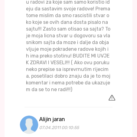
u radovi za koje sam samo koristio id
eju da sastavim svoje radove! Prema
tome mislim da smo rascistili stvar o
ko koje se ovih dana dosta pisalo na
sajtu!!! Zasto sam otisao sa sajta? To
je moja licna stvar u dogovoru sa vla
snikom sajta da moze i dalje da obja
vljuje moje pokradene radove kojih i
h ima preko stotinu! BUDITE MI UVJE
K ZDRAVI I VESELI!!! ( Ako ovu poruku
neko prepise sa isprevrnutim rijecim
a, posetilaci dobro znaju da je to moj
komentar i nema potrebe da ukazuje
m da se to ne radi!!!)
Alijin jaran
07.04.2011 00:10:55