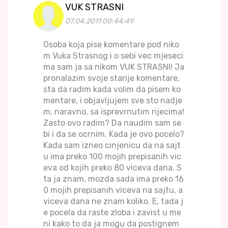
VUK STRASNI
07.04.2011 00:44:49
Osoba koja pise komentare pod niko
m Vuka Strasnog i o sebi vec mjeseci
ma sam ja sa nikom VUK STRASNI! Ja
pronalazim svoje starije komentare,
sta da radim kada volim da pisem ko
mentare, i objavljujem sve sto nadje
m, naravno, sa isprevrnutim rijecima!
Zasto ovo radim? Da naudim sam se
bi i da se ocrnim. Kada je ovo pocelo?
Kada sam izneo cinjenicu da na sajt
u ima preko 100 mojih prepisanih vic
eva od kojih preko 80 viceva dana. S
ta ja znam, mozda sada ima preko 16
0 mojih prepisanih viceva na sajtu, a
viceva dana ne znam koliko. E, tada j
e pocela da raste zloba i zavist u me
ni kako to da ja mogu da postignem