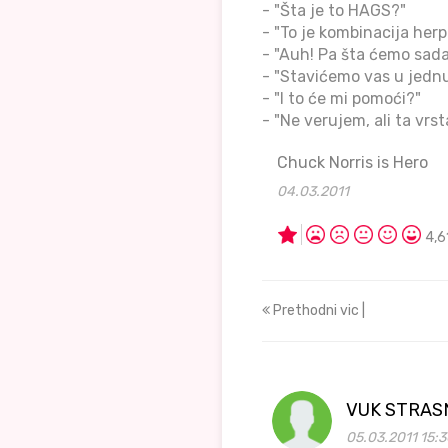
- "Šta je to HAGS?"
- "To je kombinacija herpe
- "Auh! Pa šta ćemo sad
- "Stavićemo vas u jednu
- "I to će mi pomoći?"
- "Ne verujem, ali ta vrs
Chuck Norris is Hero
04.03.2011
4,6
Prethodni vic |
VUK STRAS
05.03.2011 15:3