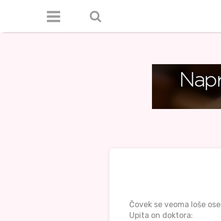
Čovek se veoma loše oseć
Upita on doktora: