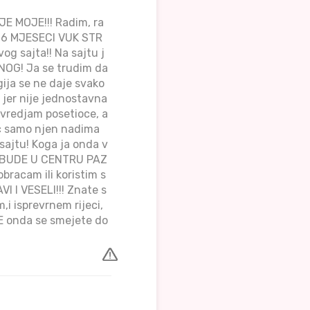
JE MOJE!!! Radim, ra
OD 6 MJESECI VUK STR
og sajta!! Na sajtu j
NOG! Ja se trudim da
ija se ne daje svako
 jer nije jednostavna
 vredjam posetioce, a
c samo njen nadima
sajtu! Koga ja onda v
 BUDE U CENTRU PAZ
bracam ili koristim s
I I VESELI!!! Znate s
,i isprevrnem rijeci,
 E onda se smejete do