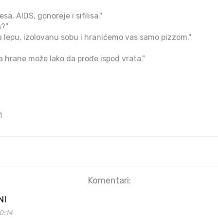
sa, AIDS, gonoreje i sifilisa."
a?"
 lepu, izolovanu sobu i hranićemo vas samo pizzom."
ta hrane može lako da prođe ispod vrata."
1
Komentari:
NI
0:14