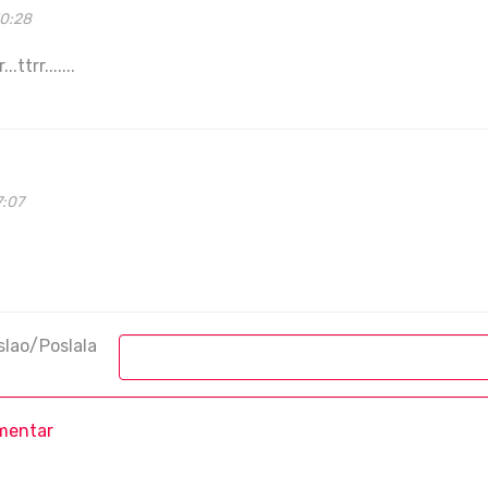
50:28
.ttrr.......
7:07
slao/Poslala