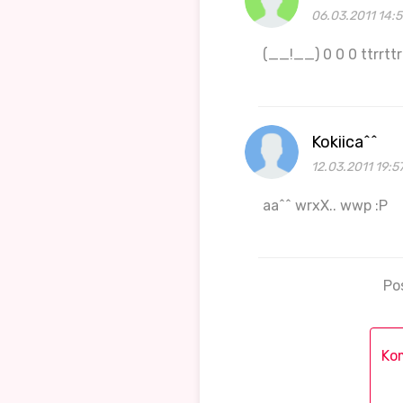
06.03.2011 14:
(__!__) 0 0 0 ttrrttrr..
Kokiica^^
12.03.2011 19:5
aa^^ wrxX.. wwp :P
Po