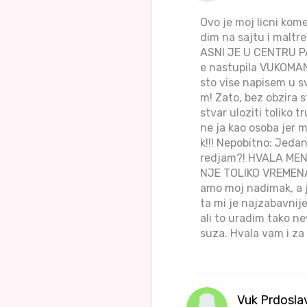
Ovo je moj licni kom
dim na sajtu i maltr
ASNI JE U CENTRU PAZN
e nastupila VUKOMAN
sto vise napisem u s
m! Zato, bez obzira 
stvar uloziti toliko
ne ja kao osoba jer
k!!! Nepobitno: Jeda
redjam?! HVALA ME
NJE TOLIKO VREMENA!!!
amo moj nadimak, a j
ta mi je najzabavnije
ali to uradim tako n
suza. Hvala vam i za 
Vuk Prdosla