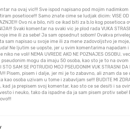
entar na ovaj vic!!! Sve ispod napisano pod mojim nadimkom 
etiram posetioce!!! Samo znate cime se ludjak dicim: VISE 
JE!!! Ovo ni.e bilo, niti ce ikad biti za b.lo kog posetioca ov
IJA!!! Svaki komentar na svaki vic je plod rada VUKA STRAS
voje ime ili za sebe! Ja sam opsednut sobom! Ovakva priveleg
sta sam napisao u svoje ime ili za mene zadovoljstvo je moje,
 truda! Ne ljutim se uopste, jer u svim komentarima napadam i
 me niko ne voli! NEMA UVREDE AKO NE POZNAJES OSOBU, ve
n pseudonim mogu da imaju 50 osoba, kao sto je to na ovom 
NI STO SAM SE POTRUDIO MOJ PSEUDONIM VUK STRASNI DA
 Pisem, pisem i dalje, jer mi je to zabavno, ali znam da se o
a kao osoba uzivam u tome i zabavljam se!!! BUDITE MI ZDRAV
, kad ja prepisem svoj komentar, kao sto ce se desiti i sa ovim
evesto i neuko, tako da ispadne da ja sam pisem protiv sebe!
ovo!!!
v